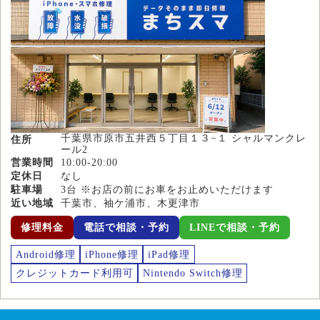
千葉県市原市五井西５丁目１３−１ シャルマンクレ
住所
ール2
営業時間
10:00-20:00
定休日
なし
駐車場
3台 ※お店の前にお車をお止めいただけます
近い地域
千葉市、袖ケ浦市、木更津市
修理料金
電話で相談・予約
LINEで相談・予約
Android修理
iPhone修理
iPad修理
クレジットカード利用可
Nintendo Switch修理