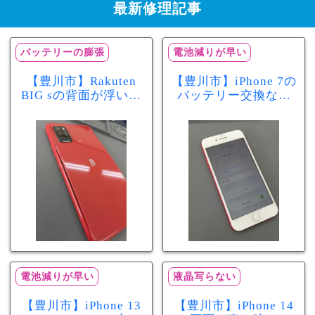
最新修理記事
バッテリーの膨張
電池減りが早い
【豊川市】Rakuten
【豊川市】iPhone 7の
BIG sの背面が浮いて
バッテリー交換なら
きた…それはバッテ
まちスマ豊川店へ！
リー膨張のサインか
最大容量70％で電池
もしれません！バッ
の減りが早い症状も
テリー交換修理事例
当日60分で改善
電池減りが早い
液晶写らない
【豊川市】iPhone 13
【豊川市】iPhone 14