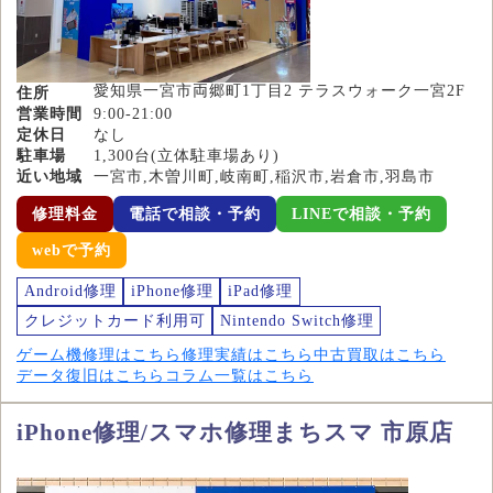
愛知県一宮市両郷町1丁目2 テラスウォーク一宮2F
住所
営業時間
9:00-21:00
定休日
なし
駐車場
1,300台(立体駐車場あり)
近い地域
一宮市,木曽川町,岐南町,稲沢市,岩倉市,羽島市
修理料金
電話で相談・予約
LINEで相談・予約
webで予約
Android修理
iPhone修理
iPad修理
クレジットカード利用可
Nintendo Switch修理
ゲーム機修理はこちら
修理実績はこちら
中古買取はこちら
データ復旧はこちら
コラム一覧はこちら
iPhone修理/スマホ修理まちスマ 市原店