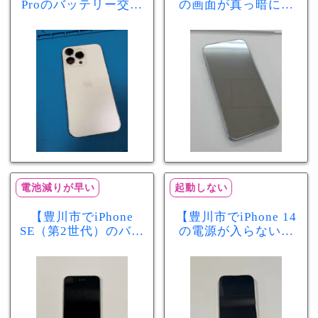
Proのバッテリー交換
の画面が真っ暗に…
を実施！電池の減り
画面交換で当日60分
が早い症状も当日90
修理！データそのま
分で改善
まで復旧しました
電池減りが早い
起動しない
【豊川市でiPhone
【豊川市でiPhone 14
SE（第2世代）のバッ
の電源が入らない修
テリー交換ならまち
理ならまちスマ豊川
スマ豊川店】電池の
店】バッテリー交換
減りが早い症状も当
で復旧するケースも
日60分で改善！
あります！