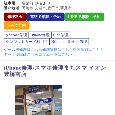
駐車場
店舗前に6台あり
近い地域
岡崎市,安城市,豊田市,西尾市
修理料金
電話で相談・予約
LINEで相談・予約
webで予約
Android修理
iPhone修理
iPad修理
クレジットカード利用可
Nintendo Switch修理
ゲーム機修理はこちら
修理実績はこちら
中古買取はこちら
データ復旧はこちら
コラム一覧はこちら
iPhone修理/スマホ修理まちスマ イオン
豊橋南店