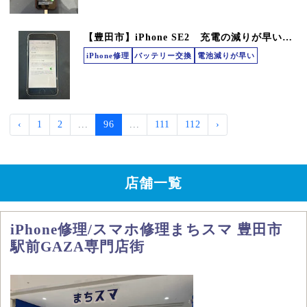
【豊田市】iPhone SE2 充電の減りが早い バッテリー交換 修理
iPhone修理
バッテリー交換
電池減りが早い
‹
1
2
...
96
...
111
112
›
店舗一覧
iPhone修理/スマホ修理まちスマ 豊田市
駅前GAZA専門店街