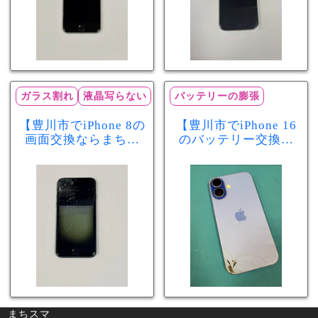
ガラス割れ
液晶写らない
バッテリーの膨張
【豊川市でiPhone 8の
【豊川市でiPhone 16
画面交換ならまちス
のバッテリー交換な
マ豊川店】画面割
らまちスマ豊川店】
れ・液晶不良も当日
少し膨張したバッテ
60分で修理可能！
リーも当日90分で安
心修理！
まちスマ