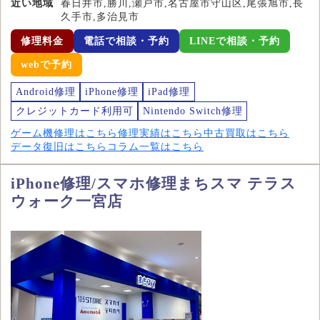
近い地域
春日井市,勝川,瀬戸市,名古屋市守山区,尾張旭市,長
久手市,多治見市
修理料金
電話で相談・予約
LINEで相談・予約
webで予約
Android修理
iPhone修理
iPad修理
クレジットカード利用可
Nintendo Switch修理
ゲーム機修理はこちら
修理実績はこちら
中古買取はこちら
データ復旧はこちら
コラム一覧はこちら
iPhone修理/スマホ修理まちスマ テラス
ウォーク一宮店