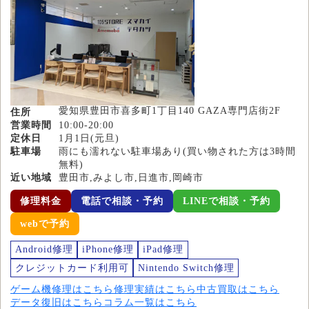
愛知県豊田市喜多町1丁目140 GAZA専門店街2F
住所
営業時間
10:00-20:00
定休日
1月1日(元旦)
駐車場
雨にも濡れない駐車場あり(買い物された方は3時間
無料)
近い地域
豊田市,みよし市,日進市,岡崎市
修理料金
電話で相談・予約
LINEで相談・予約
webで予約
Android修理
iPhone修理
iPad修理
クレジットカード利用可
Nintendo Switch修理
ゲーム機修理はこちら
修理実績はこちら
中古買取はこちら
データ復旧はこちら
コラム一覧はこちら