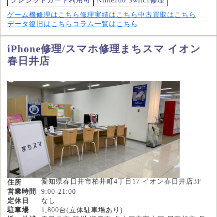
クレジットカード利用可
Nintendo Switch修理
ゲーム機修理はこちら
修理実績はこちら
中古買取はこちら
データ復旧はこちら
コラム一覧はこちら
iPhone修理/スマホ修理まちスマ イオン
春日井店
愛知県春日井市柏井町4丁目17 イオン春日井店3F
住所
営業時間
9:00-21:00
定休日
なし
駐車場
1,800台(立体駐車場あり)