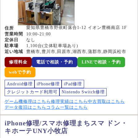
愛知県豊橋市野依町落合1-12 イオン豊橋南店 1F
住所
営業時間
10:00-21:00
定休日
なし
駐車場
1,100台(立体駐車場あり)
近い地域
豊橋市,豊川市,田原市,湖西市,蒲郡市,静岡浜松市
修理料金
電話で相談・予約
LINEで相談・予約
webで予約
Android修理
iPhone修理
iPad修理
クレジットカード利用可
Nintendo Switch修理
ゲーム機修理はこちら
修理実績はこちら
中古買取はこちら
データ復旧はこちら
コラム一覧はこちら
iPhone修理/スマホ修理まちスマ ドン・
キホーテUNY小牧店