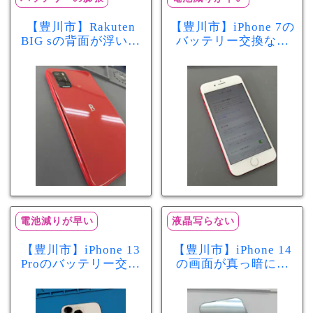
【豊川市】Rakuten
【豊川市】iPhone 7の
BIG sの背面が浮いて
バッテリー交換なら
きた…それはバッテ
まちスマ豊川店へ！
リー膨張のサインか
最大容量70％で電池
もしれません！バッ
の減りが早い症状も
テリー交換修理事例
当日60分で改善
電池減りが早い
液晶写らない
【豊川市】iPhone 13
【豊川市】iPhone 14
Proのバッテリー交換
の画面が真っ暗に…
を実施！電池の減り
画面交換で当日60分
が早い症状も当日90
修理！データそのま
分で改善
まで復旧しました