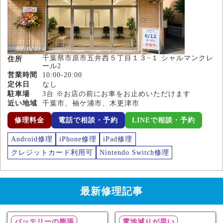
千葉県市原市五井西５丁目１３−１ シャルマンクレ
住所
ール2
営業時間
10:00-20:00
定休日
なし
駐車場
3台 ※お店の前にお車をお止めいただけます
近い地域
千葉市、袖ケ浦市、木更津市
修理料金
電話で相談・予約
LINEで相談・予約
Android修理
iPhone修理
iPad修理
クレジットカード利用可
Nintendo Switch修理
最新修理記事
バッテリーの膨張
電池減りが早い