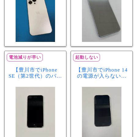
電池減りが早い
起動しない
【豊川市でiPhone
【豊川市でiPhone 14
SE（第2世代）のバッ
の電源が入らない修
テリー交換ならまち
理ならまちスマ豊川
スマ豊川店】電池の
店】バッテリー交換
減りが早い症状も当
で復旧するケースも
日60分で改善！
あります！