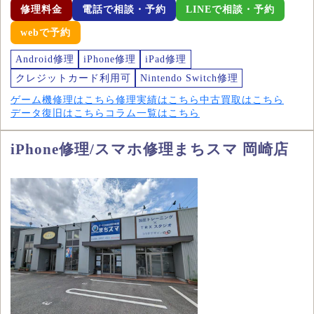
修理料金
電話で相談・予約
LINEで相談・予約
webで予約
Android修理
iPhone修理
iPad修理
クレジットカード利用可
Nintendo Switch修理
ゲーム機修理はこちら
修理実績はこちら
中古買取はこちら
データ復旧はこちら
コラム一覧はこちら
iPhone修理/スマホ修理まちスマ 岡崎店