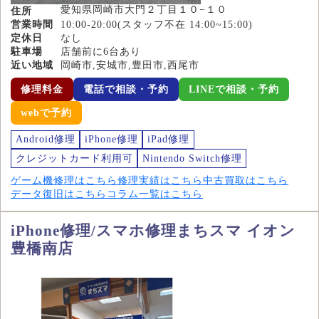
愛知県岡崎市大門２丁目１０−１０
住所
営業時間
10:00-20:00(スタッフ不在 14:00~15:00)
定休日
なし
駐車場
店舗前に6台あり
近い地域
岡崎市,安城市,豊田市,西尾市
修理料金
電話で相談・予約
LINEで相談・予約
webで予約
Android修理
iPhone修理
iPad修理
クレジットカード利用可
Nintendo Switch修理
ゲーム機修理はこちら
修理実績はこちら
中古買取はこちら
データ復旧はこちら
コラム一覧はこちら
iPhone修理/スマホ修理まちスマ イオン
豊橋南店