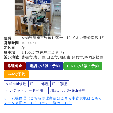
愛知県豊橋市野依町落合1-12 イオン豊橋南店 1F
住所
営業時間
10:00-21:00
定休日
なし
駐車場
1,100台(立体駐車場あり)
近い地域
豊橋市,豊川市,田原市,湖西市,蒲郡市,静岡浜松市
修理料金
電話で相談・予約
LINEで相談・予約
webで予約
Android修理
iPhone修理
iPad修理
クレジットカード利用可
Nintendo Switch修理
ゲーム機修理はこちら
修理実績はこちら
中古買取はこちら
データ復旧はこちら
コラム一覧はこちら