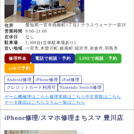
愛知県一宮市両郷町1丁目2 テラスウォーク一宮2F
住所
営業時間
9:00-21:00
定休日
なし
駐車場
1,300台(立体駐車場あり)
近い地域
一宮市,木曽川町,岐南町,稲沢市,岩倉市,羽島市
修理料金
電話で相談・予約
LINEで相談・予約
webで予約
Android修理
iPhone修理
iPad修理
クレジットカード利用可
Nintendo Switch修理
ゲーム機修理はこちら
修理実績はこちら
中古買取はこちら
データ復旧はこちら
コラム一覧はこちら
iPhone修理/スマホ修理まちスマ 豊川店