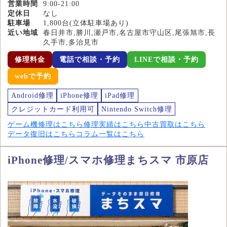
営業時間
9:00-21:00
定休日
なし
駐車場
1,800台(立体駐車場あり)
近い地域
春日井市,勝川,瀬戸市,名古屋市守山区,尾張旭市,長
久手市,多治見市
修理料金
電話で相談・予約
LINEで相談・予約
webで予約
Android修理
iPhone修理
iPad修理
クレジットカード利用可
Nintendo Switch修理
ゲーム機修理はこちら
修理実績はこちら
中古買取はこちら
データ復旧はこちら
コラム一覧はこちら
iPhone修理/スマホ修理まちスマ 市原店