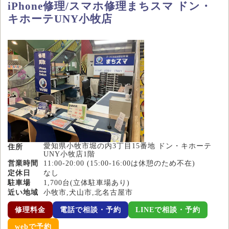
iPhone修理/スマホ修理まちスマ ドン・
キホーテUNY小牧店
愛知県小牧市堀の内3丁目15番地 ドン・キホーテ
住所
UNY小牧店1階
営業時間
11:00-20:00 (15:00-16:00は休憩のため不在)
定休日
なし
駐車場
1,700台(立体駐車場あり)
近い地域
小牧市,犬山市,北名古屋市
修理料金
電話で相談・予約
LINEで相談・予約
webで予約