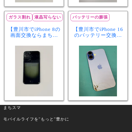
ガラス割れ
液晶写らない
バッテリーの膨張
【豊川市でiPhone 8の
【豊川市でiPhone 16
画面交換ならまちス
のバッテリー交換な
マ豊川店】画面割
らまちスマ豊川店】
れ・液晶不良も当日
少し膨張したバッテ
60分で修理可能！
リーも当日90分で安
心修理！
まちスマ
モバイルライフを"もっと"豊かに