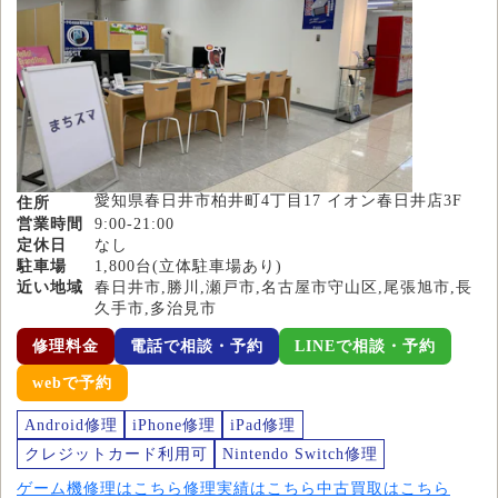
愛知県春日井市柏井町4丁目17 イオン春日井店3F
住所
営業時間
9:00-21:00
定休日
なし
駐車場
1,800台(立体駐車場あり)
近い地域
春日井市,勝川,瀬戸市,名古屋市守山区,尾張旭市,長
久手市,多治見市
修理料金
電話で相談・予約
LINEで相談・予約
webで予約
Android修理
iPhone修理
iPad修理
クレジットカード利用可
Nintendo Switch修理
ゲーム機修理はこちら
修理実績はこちら
中古買取はこちら