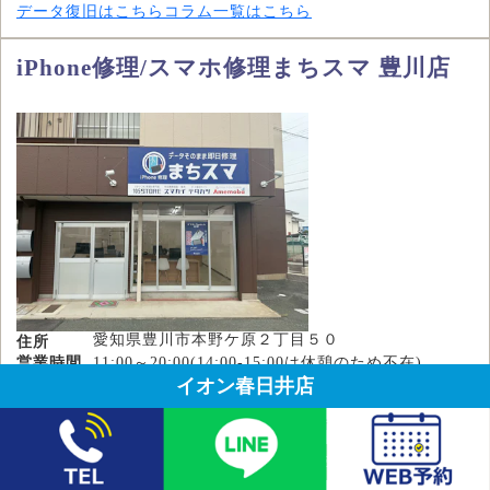
データ復旧はこちら
コラム一覧はこちら
iPhone修理/スマホ修理まちスマ 豊川店
愛知県豊川市本野ケ原２丁目５０
住所
営業時間
11:00～20:00(14:00-15:00は休憩のため不在)
イオン春日井店
定休日
木曜日
駐車場
あり
近い地域
豊川市・蒲郡市・豊橋市・西尾市・湖西市・浜松市
修理料金
電話で相談・予約
LINEで相談・予約