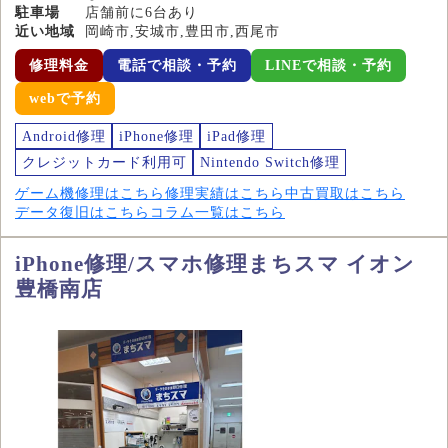
駐車場
店舗前に6台あり
近い地域
岡崎市,安城市,豊田市,西尾市
修理料金
電話で相談・予約
LINEで相談・予約
webで予約
Android修理
iPhone修理
iPad修理
クレジットカード利用可
Nintendo Switch修理
ゲーム機修理はこちら
修理実績はこちら
中古買取はこちら
データ復旧はこちら
コラム一覧はこちら
iPhone修理/スマホ修理まちスマ イオン
豊橋南店