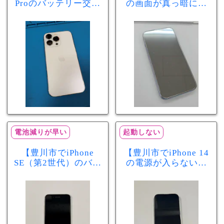
Proのバッテリー交換
の画面が真っ暗に…
を実施！電池の減り
画面交換で当日60分
が早い症状も当日90
修理！データそのま
分で改善
まで復旧しました
電池減りが早い
起動しない
【豊川市でiPhone
【豊川市でiPhone 14
SE（第2世代）のバッ
の電源が入らない修
テリー交換ならまち
理ならまちスマ豊川
スマ豊川店】電池の
店】バッテリー交換
減りが早い症状も当
で復旧するケースも
日60分で改善！
あります！