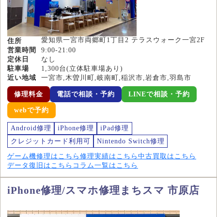
愛知県一宮市両郷町1丁目2 テラスウォーク一宮2F
住所
営業時間
9:00-21:00
定休日
なし
駐車場
1,300台(立体駐車場あり)
近い地域
一宮市,木曽川町,岐南町,稲沢市,岩倉市,羽島市
修理料金
電話で相談・予約
LINEで相談・予約
webで予約
Android修理
iPhone修理
iPad修理
クレジットカード利用可
Nintendo Switch修理
ゲーム機修理はこちら
修理実績はこちら
中古買取はこちら
データ復旧はこちら
コラム一覧はこちら
iPhone修理/スマホ修理まちスマ 市原店