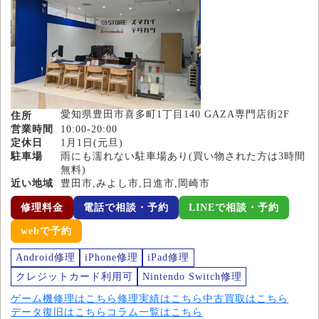
愛知県豊田市喜多町1丁目140 GAZA専門店街2F
住所
営業時間
10:00-20:00
定休日
1月1日(元旦)
駐車場
雨にも濡れない駐車場あり(買い物された方は3時間
無料)
近い地域
豊田市,みよし市,日進市,岡崎市
修理料金
電話で相談・予約
LINEで相談・予約
webで予約
Android修理
iPhone修理
iPad修理
クレジットカード利用可
Nintendo Switch修理
ゲーム機修理はこちら
修理実績はこちら
中古買取はこちら
データ復旧はこちら
コラム一覧はこちら