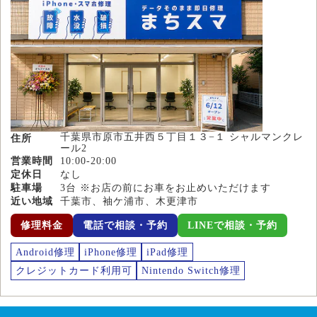
千葉県市原市五井西５丁目１３−１ シャルマンクレ
住所
ール2
営業時間
10:00-20:00
定休日
なし
駐車場
3台 ※お店の前にお車をお止めいただけます
近い地域
千葉市、袖ケ浦市、木更津市
修理料金
電話で相談・予約
LINEで相談・予約
Android修理
iPhone修理
iPad修理
クレジットカード利用可
Nintendo Switch修理