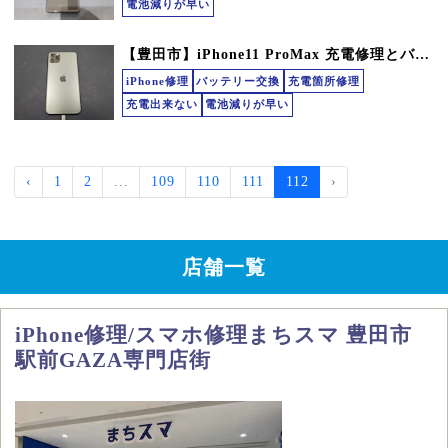
電池減りが早い
【豊田市】iPhone11 ProMax 充電修理とバッテリー交換 まちスマGAZA豊田店
iPhone修理
バッテリー交換
充電箇所修理
充電出来ない
電池減りが早い
‹
1
2
...
109
110
111
112
›
店舗一覧
iPhone修理/スマホ修理まちスマ 豊田市
駅前GAZA専門店街