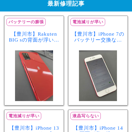
最新修理記事
バッテリーの膨張
電池減りが早い
【豊川市】Rakuten
【豊川市】iPhone 7の
BIG sの背面が浮いて
バッテリー交換なら
きた…それはバッテ
まちスマ豊川店へ！
リー膨張のサインか
最大容量70％で電池
もしれません！バッ
の減りが早い症状も
テリー交換修理事例
当日60分で改善
電池減りが早い
液晶写らない
【豊川市】iPhone 13
【豊川市】iPhone 14