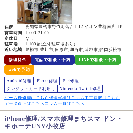
愛知県豊橋市野依町落合1-12 イオン豊橋南店 1F
住所
営業時間
10:00-21:00
定休日
なし
駐車場
1,100台(立体駐車場あり)
近い地域
豊橋市,豊川市,田原市,湖西市,蒲郡市,静岡浜松市
修理料金
電話で相談・予約
LINEで相談・予約
webで予約
Android修理
iPhone修理
iPad修理
クレジットカード利用可
Nintendo Switch修理
ゲーム機修理はこちら
修理実績はこちら
中古買取はこちら
データ復旧はこちら
コラム一覧はこちら
iPhone修理/スマホ修理まちスマ ドン・
キホーテUNY小牧店