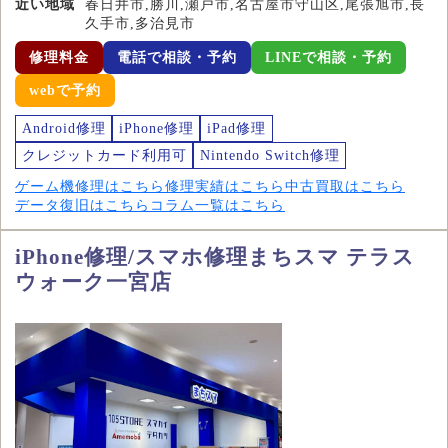
近い地域
春日井市,勝川,瀬戸市,名古屋市守山区,尾張旭市,長
久手市,多治見市
修理料金
電話で相談・予約
LINEで相談・予約
webで予約
Android修理
iPhone修理
iPad修理
クレジットカード利用可
Nintendo Switch修理
ゲーム機修理はこちら
修理実績はこちら
中古買取はこちら
データ復旧はこちら
コラム一覧はこちら
iPhone修理/スマホ修理まちスマ テラス
ウォーク一宮店