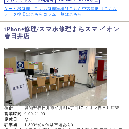
クレジットカード利用可
Nintendo Switch修理
ゲーム機修理はこちら
修理実績はこちら
中古買取はこちら
データ復旧はこちら
コラム一覧はこちら
iPhone修理/スマホ修理まちスマ イオン
春日井店
愛知県春日井市柏井町4丁目17 イオン春日井店3F
住所
営業時間
9:00-21:00
定休日
なし
駐車場
1,800台(立体駐車場あり)