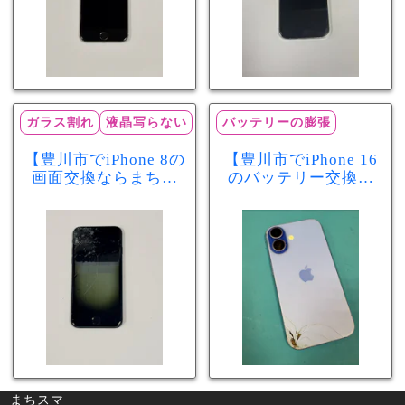
ガラス割れ
液晶写らない
バッテリーの膨張
【豊川市でiPhone 8の
【豊川市でiPhone 16
画面交換ならまちス
のバッテリー交換な
マ豊川店】画面割
らまちスマ豊川店】
れ・液晶不良も当日
少し膨張したバッテ
60分で修理可能！
リーも当日90分で安
心修理！
まちスマ