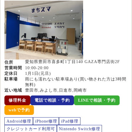
愛知県豊田市喜多町1丁目140 GAZA専門店街2F
住所
営業時間
10:00-20:00
定休日
1月1日(元旦)
駐車場
雨にも濡れない駐車場あり(買い物された方は3時間
無料)
近い地域
豊田市,みよし市,日進市,岡崎市
修理料金
電話で相談・予約
LINEで相談・予約
webで予約
Android修理
iPhone修理
iPad修理
クレジットカード利用可
Nintendo Switch修理