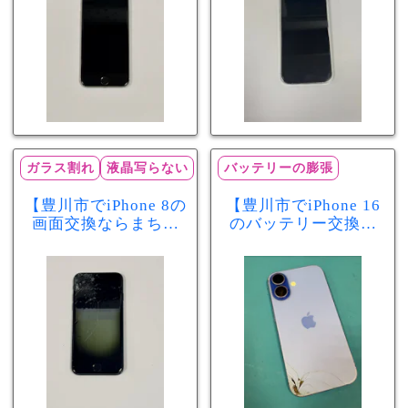
日60分で改善！
あります！
ガラス割れ
液晶写らない
バッテリーの膨張
【豊川市でiPhone 8の
【豊川市でiPhone 16
画面交換ならまちス
のバッテリー交換な
マ豊川店】画面割
らまちスマ豊川店】
れ・液晶不良も当日
少し膨張したバッテ
60分で修理可能！
リーも当日90分で安
心修理！