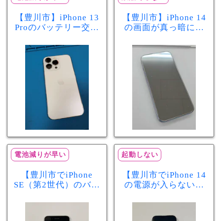
【豊川市】iPhone 13
【豊川市】iPhone 14
Proのバッテリー交換
の画面が真っ暗に…
を実施！電池の減り
画面交換で当日60分
が早い症状も当日90
修理！データそのま
分で改善
まで復旧しました
電池減りが早い
起動しない
【豊川市でiPhone
【豊川市でiPhone 14
SE（第2世代）のバッ
の電源が入らない修
テリー交換ならまち
理ならまちスマ豊川
スマ豊川店】電池の
店】バッテリー交換
減りが早い症状も当
で復旧するケースも