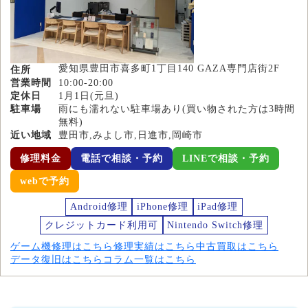
愛知県豊田市喜多町1丁目140 GAZA専門店街2F
住所
営業時間
10:00-20:00
定休日
1月1日(元旦)
駐車場
雨にも濡れない駐車場あり(買い物された方は3時間
無料)
近い地域
豊田市,みよし市,日進市,岡崎市
修理料金
電話で相談・予約
LINEで相談・予約
webで予約
Android修理
iPhone修理
iPad修理
クレジットカード利用可
Nintendo Switch修理
ゲーム機修理はこちら
修理実績はこちら
中古買取はこちら
データ復旧はこちら
コラム一覧はこちら