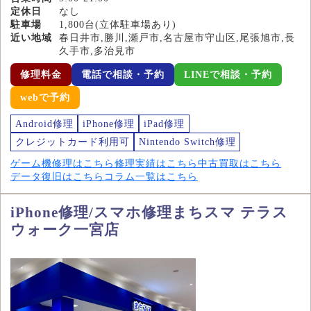
定休日
なし
駐車場
1,800台(立体駐車場あり)
近い地域
春日井市,勝川,瀬戸市,名古屋市守山区,尾張旭市,長
久手市,多治見市
修理料金
電話で相談・予約
LINEで相談・予約
webで予約
Android修理
iPhone修理
iPad修理
クレジットカード利用可
Nintendo Switch修理
ゲーム機修理はこちら
修理実績はこちら
中古買取はこちら
データ復旧はこちら
コラム一覧はこちら
iPhone修理/スマホ修理まちスマ テラス
ウォーク一宮店