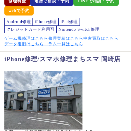
修理料金
電話で相談・予約
LINEで相談・予約
webで予約
Android修理
iPhone修理
iPad修理
クレジットカード利用可
Nintendo Switch修理
ゲーム機修理はこちら
修理実績はこちら
中古買取はこちら
データ復旧はこちら
コラム一覧はこちら
iPhone修理/スマホ修理まちスマ 岡崎店