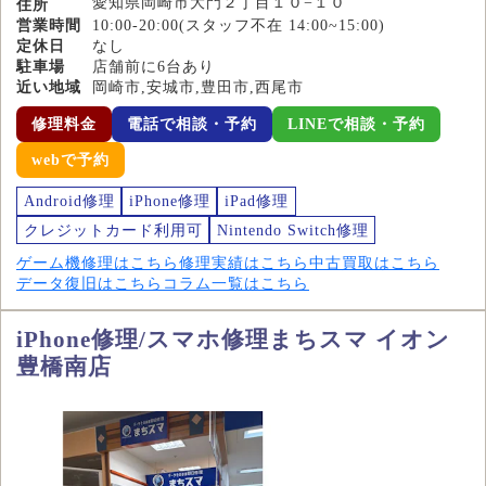
愛知県岡崎市大門２丁目１０−１０
住所
営業時間
10:00-20:00(スタッフ不在 14:00~15:00)
定休日
なし
駐車場
店舗前に6台あり
近い地域
岡崎市,安城市,豊田市,西尾市
修理料金
電話で相談・予約
LINEで相談・予約
webで予約
Android修理
iPhone修理
iPad修理
クレジットカード利用可
Nintendo Switch修理
ゲーム機修理はこちら
修理実績はこちら
中古買取はこちら
データ復旧はこちら
コラム一覧はこちら
iPhone修理/スマホ修理まちスマ イオン
豊橋南店