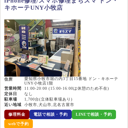
iPhone修理/スマホ修理まちスマ ドン・
キホーテUNY小牧店
愛知県小牧市堀の内3丁目15番地 ドン・キホーテ
住所
UNY小牧店1階
営業時間
11:00-20:00 (15:00-16:00は休憩のため不在)
定休日
なし
駐車場
1,700台(立体駐車場あり)
近い地域
小牧市,犬山市,北名古屋市
修理料金
電話で相談・予約
LINEで相談・予約
webで予約