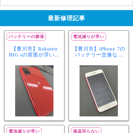
最新修理記事
バッテリーの膨張
電池減りが早い
【豊川市】Rakuten
【豊川市】iPhone 7の
BIG sの背面が浮いて
バッテリー交換なら
きた…それはバッテ
まちスマ豊川店へ！
リー膨張のサインか
最大容量70％で電池
もしれません！バッ
の減りが早い症状も
テリー交換修理事例
当日60分で改善
電池減りが早い
液晶写らない