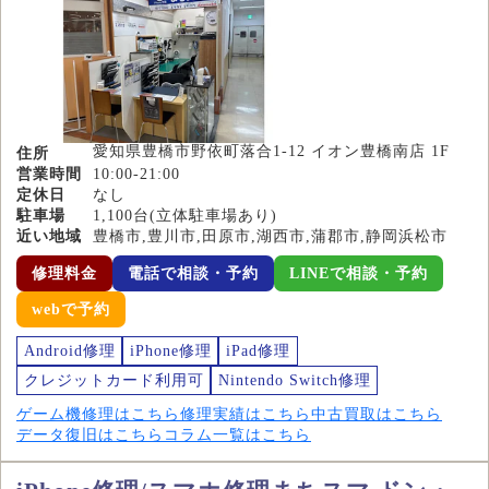
愛知県豊橋市野依町落合1-12 イオン豊橋南店 1F
住所
営業時間
10:00-21:00
定休日
なし
駐車場
1,100台(立体駐車場あり)
近い地域
豊橋市,豊川市,田原市,湖西市,蒲郡市,静岡浜松市
修理料金
電話で相談・予約
LINEで相談・予約
webで予約
Android修理
iPhone修理
iPad修理
クレジットカード利用可
Nintendo Switch修理
ゲーム機修理はこちら
修理実績はこちら
中古買取はこちら
データ復旧はこちら
コラム一覧はこちら