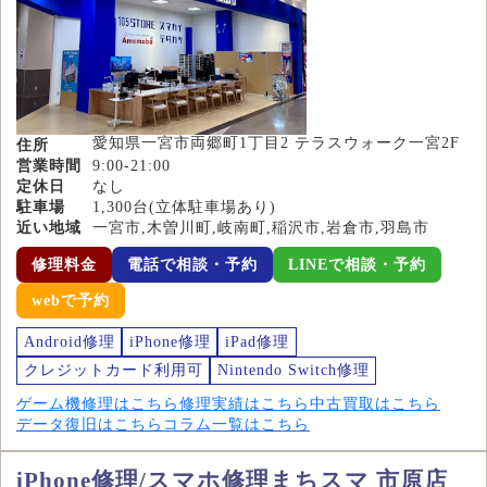
愛知県一宮市両郷町1丁目2 テラスウォーク一宮2F
住所
営業時間
9:00-21:00
定休日
なし
駐車場
1,300台(立体駐車場あり)
近い地域
一宮市,木曽川町,岐南町,稲沢市,岩倉市,羽島市
修理料金
電話で相談・予約
LINEで相談・予約
webで予約
Android修理
iPhone修理
iPad修理
クレジットカード利用可
Nintendo Switch修理
ゲーム機修理はこちら
修理実績はこちら
中古買取はこちら
データ復旧はこちら
コラム一覧はこちら
iPhone修理/スマホ修理まちスマ 市原店