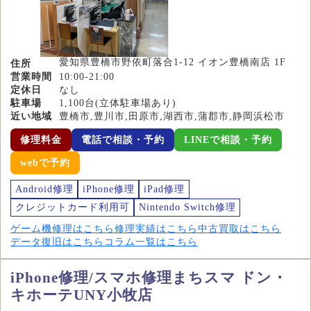
愛知県豊橋市野依町落合1-12 イオン豊橋南店 1F
住所
営業時間
10:00-21:00
定休日
なし
駐車場
1,100台(立体駐車場あり)
近い地域
豊橋市,豊川市,田原市,湖西市,蒲郡市,静岡浜松市
修理料金
電話で相談・予約
LINEで相談・予約
webで予約
Android修理
iPhone修理
iPad修理
クレジットカード利用可
Nintendo Switch修理
ゲーム機修理はこちら
修理実績はこちら
中古買取はこちら
データ復旧はこちら
コラム一覧はこちら
iPhone修理/スマホ修理まちスマ ドン・
キホーテUNY小牧店