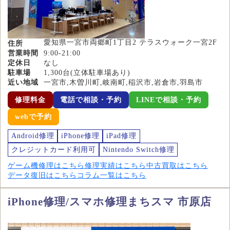
愛知県一宮市両郷町1丁目2 テラスウォーク一宮2F
住所
営業時間
9:00-21:00
定休日
なし
駐車場
1,300台(立体駐車場あり)
近い地域
一宮市,木曽川町,岐南町,稲沢市,岩倉市,羽島市
修理料金
電話で相談・予約
LINEで相談・予約
webで予約
Android修理
iPhone修理
iPad修理
クレジットカード利用可
Nintendo Switch修理
ゲーム機修理はこちら
修理実績はこちら
中古買取はこちら
データ復旧はこちら
コラム一覧はこちら
iPhone修理/スマホ修理まちスマ 市原店