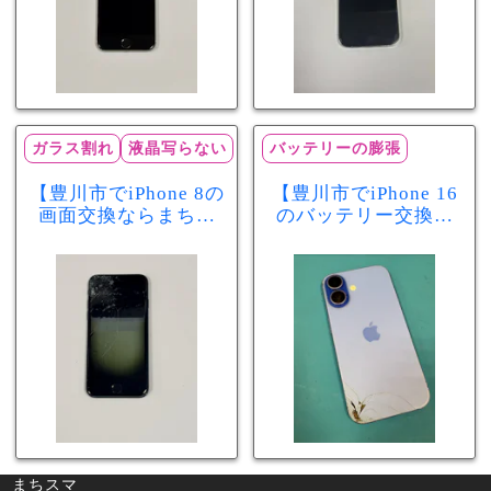
ガラス割れ
液晶写らない
バッテリーの膨張
【豊川市でiPhone 8の
【豊川市でiPhone 16
画面交換ならまちス
のバッテリー交換な
マ豊川店】画面割
らまちスマ豊川店】
れ・液晶不良も当日
少し膨張したバッテ
60分で修理可能！
リーも当日90分で安
心修理！
まちスマ