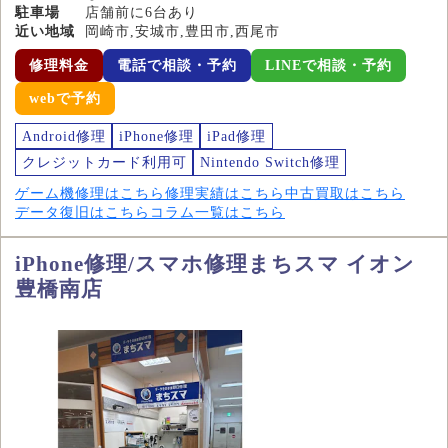
駐車場
店舗前に6台あり
近い地域
岡崎市,安城市,豊田市,西尾市
修理料金
電話で相談・予約
LINEで相談・予約
webで予約
Android修理
iPhone修理
iPad修理
クレジットカード利用可
Nintendo Switch修理
ゲーム機修理はこちら
修理実績はこちら
中古買取はこちら
データ復旧はこちら
コラム一覧はこちら
iPhone修理/スマホ修理まちスマ イオン
豊橋南店