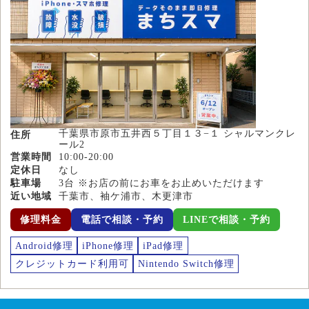
千葉県市原市五井西５丁目１３−１ シャルマンクレ
住所
ール2
営業時間
10:00-20:00
定休日
なし
駐車場
3台 ※お店の前にお車をお止めいただけます
近い地域
千葉市、袖ケ浦市、木更津市
修理料金
電話で相談・予約
LINEで相談・予約
Android修理
iPhone修理
iPad修理
クレジットカード利用可
Nintendo Switch修理