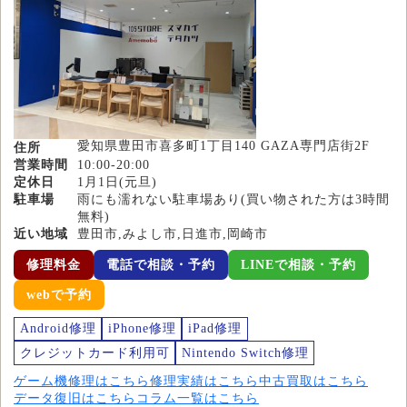
愛知県豊田市喜多町1丁目140 GAZA専門店街2F
住所
営業時間
10:00-20:00
定休日
1月1日(元旦)
駐車場
雨にも濡れない駐車場あり(買い物された方は3時間
無料)
近い地域
豊田市,みよし市,日進市,岡崎市
修理料金
電話で相談・予約
LINEで相談・予約
webで予約
Android修理
iPhone修理
iPad修理
クレジットカード利用可
Nintendo Switch修理
ゲーム機修理はこちら
修理実績はこちら
中古買取はこちら
データ復旧はこちら
コラム一覧はこちら