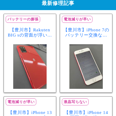
最新修理記事
バッテリーの膨張
電池減りが早い
【豊川市】Rakuten
【豊川市】iPhone 7の
BIG sの背面が浮いて
バッテリー交換なら
きた…それはバッテ
まちスマ豊川店へ！
リー膨張のサインか
最大容量70％で電池
もしれません！バッ
の減りが早い症状も
テリー交換修理事例
当日60分で改善
電池減りが早い
液晶写らない
【豊川市】iPhone 13
【豊川市】iPhone 14