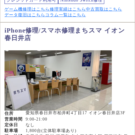
クレジットカード利用可
Nintendo Switch修理
ゲーム機修理はこちら
修理実績はこちら
中古買取はこちら
データ復旧はこちら
コラム一覧はこちら
iPhone修理/スマホ修理まちスマ イオン
春日井店
愛知県春日井市柏井町4丁目17 イオン春日井店3F
住所
営業時間
9:00-21:00
定休日
なし
駐車場
1,800台(立体駐車場あり)