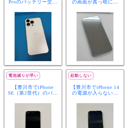
Proのバッテリー交換
の画面が真っ暗に…
を実施！電池の減り
画面交換で当日60分
が早い症状も当日90
修理！データそのま
分で改善
まで復旧しました
電池減りが早い
起動しない
【豊川市でiPhone
【豊川市でiPhone 14
SE（第2世代）のバッ
の電源が入らない修
テリー交換ならまち
理ならまちスマ豊川
スマ豊川店】電池の
店】バッテリー交換
減りが早い症状も当
で復旧するケースも
日60分で改善！
あります！