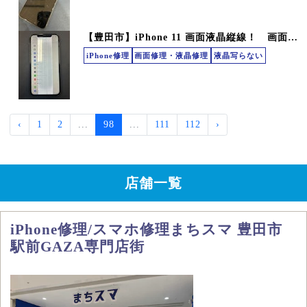
【豊田市】iPhone 11 画面液晶縦線！ 画面修理
iPhone修理
画面修理・液晶修理
液晶写らない
‹
1
2
...
98
...
111
112
›
店舗一覧
iPhone修理/スマホ修理まちスマ 豊田市
駅前GAZA専門店街