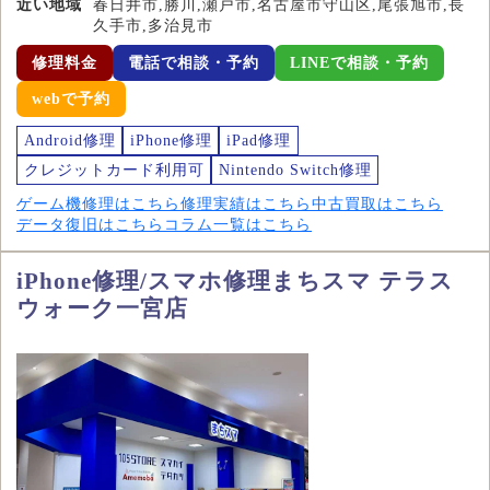
近い地域
春日井市,勝川,瀬戸市,名古屋市守山区,尾張旭市,長
久手市,多治見市
修理料金
電話で相談・予約
LINEで相談・予約
webで予約
Android修理
iPhone修理
iPad修理
クレジットカード利用可
Nintendo Switch修理
ゲーム機修理はこちら
修理実績はこちら
中古買取はこちら
データ復旧はこちら
コラム一覧はこちら
iPhone修理/スマホ修理まちスマ テラス
ウォーク一宮店