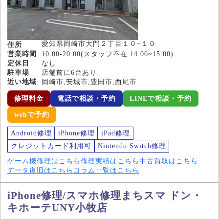
愛知県岡崎市大門２丁目１０−１０
住所
営業時間
10:00-20:00(スタッフ不在 14:00~15:00)
定休日
なし
駐車場
店舗前に6台あり
近い地域
岡崎市,安城市,豊田市,西尾市
修理料金
電話で相談・予約
LINEで相談・予約
webで予約
Android修理
iPhone修理
iPad修理
クレジットカード利用可
Nintendo Switch修理
ゲーム機修理はこちら
修理実績はこちら
中古買取はこちら
データ復旧はこちら
コラム一覧はこちら
iPhone修理/スマホ修理まちスマ ドン・
キホーテUNY小牧店