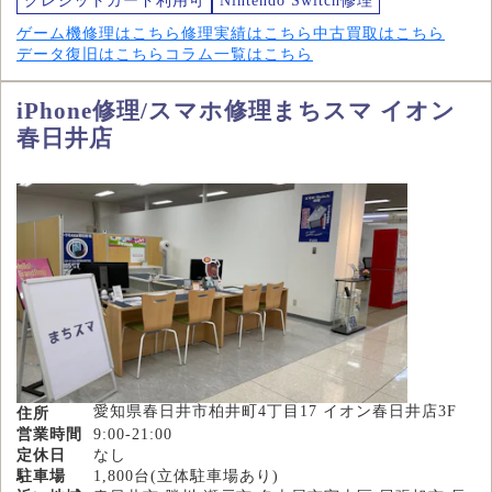
クレジットカード利用可
Nintendo Switch修理
ゲーム機修理はこちら
修理実績はこちら
中古買取はこちら
データ復旧はこちら
コラム一覧はこちら
iPhone修理/スマホ修理まちスマ イオン
春日井店
愛知県春日井市柏井町4丁目17 イオン春日井店3F
住所
営業時間
9:00-21:00
定休日
なし
駐車場
1,800台(立体駐車場あり)