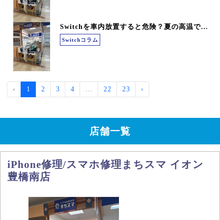
Switchを車内放置すると危険？夏の高温で壊れる理由と対策を解説
Switchコラム
‹
1
2
3
4
...
22
23
›
店舗一覧
iPhone修理/スマホ修理まちスマ イオン
豊橋南店