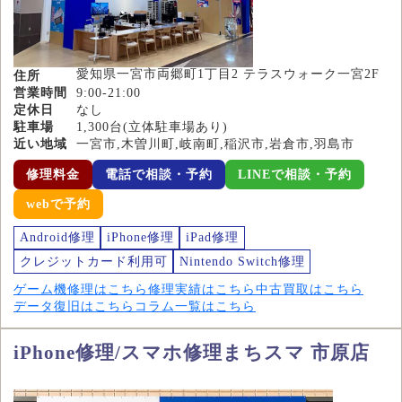
愛知県一宮市両郷町1丁目2 テラスウォーク一宮2F
住所
営業時間
9:00-21:00
定休日
なし
駐車場
1,300台(立体駐車場あり)
近い地域
一宮市,木曽川町,岐南町,稲沢市,岩倉市,羽島市
修理料金
電話で相談・予約
LINEで相談・予約
webで予約
Android修理
iPhone修理
iPad修理
クレジットカード利用可
Nintendo Switch修理
ゲーム機修理はこちら
修理実績はこちら
中古買取はこちら
データ復旧はこちら
コラム一覧はこちら
iPhone修理/スマホ修理まちスマ 市原店