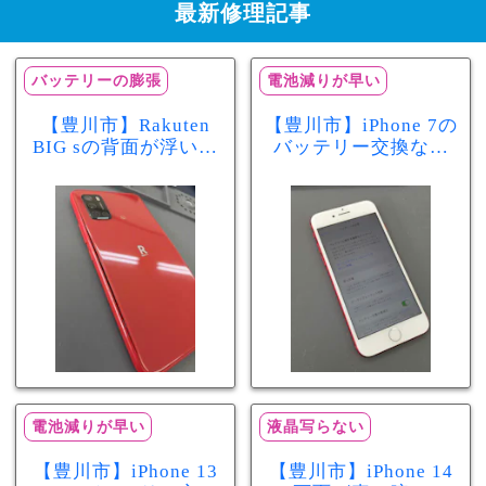
最新修理記事
バッテリーの膨張
電池減りが早い
【豊川市】Rakuten
【豊川市】iPhone 7の
BIG sの背面が浮いて
バッテリー交換なら
きた…それはバッテ
まちスマ豊川店へ！
リー膨張のサインか
最大容量70％で電池
もしれません！バッ
の減りが早い症状も
テリー交換修理事例
当日60分で改善
電池減りが早い
液晶写らない
【豊川市】iPhone 13
【豊川市】iPhone 14