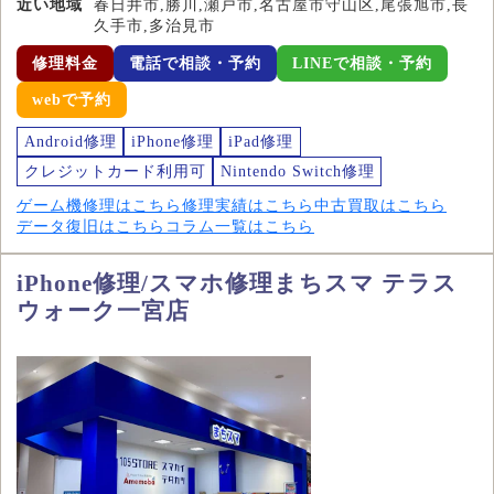
近い地域
春日井市,勝川,瀬戸市,名古屋市守山区,尾張旭市,長
久手市,多治見市
修理料金
電話で相談・予約
LINEで相談・予約
webで予約
Android修理
iPhone修理
iPad修理
クレジットカード利用可
Nintendo Switch修理
ゲーム機修理はこちら
修理実績はこちら
中古買取はこちら
データ復旧はこちら
コラム一覧はこちら
iPhone修理/スマホ修理まちスマ テラス
ウォーク一宮店