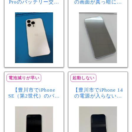
Proのバッテリー交換
の画面が真っ暗に…
を実施！電池の減り
画面交換で当日60分
が早い症状も当日90
修理！データそのま
分で改善
まで復旧しました
電池減りが早い
起動しない
【豊川市でiPhone
【豊川市でiPhone 14
SE（第2世代）のバッ
の電源が入らない修
テリー交換ならまち
理ならまちスマ豊川
スマ豊川店】電池の
店】バッテリー交換
減りが早い症状も当
で復旧するケースも
日60分で改善！
あります！