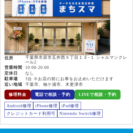
千葉県市原市五井西５丁目１３−１ シャルマンクレ
住所
ール2
営業時間
10:00-20:00
定休日
なし
駐車場
3台 ※お店の前にお車をお止めいただけます
近い地域
千葉市、袖ケ浦市、木更津市
修理料金
電話で相談・予約
LINEで相談・予約
Android修理
iPhone修理
iPad修理
クレジットカード利用可
Nintendo Switch修理