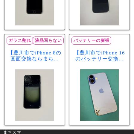
ガラス割れ
液晶写らない
バッテリーの膨張
【豊川市でiPhone 8の
【豊川市でiPhone 16
画面交換ならまちス
のバッテリー交換な
マ豊川店】画面割
らまちスマ豊川店】
れ・液晶不良も当日
少し膨張したバッテ
60分で修理可能！
リーも当日90分で安
心修理！
まちスマ