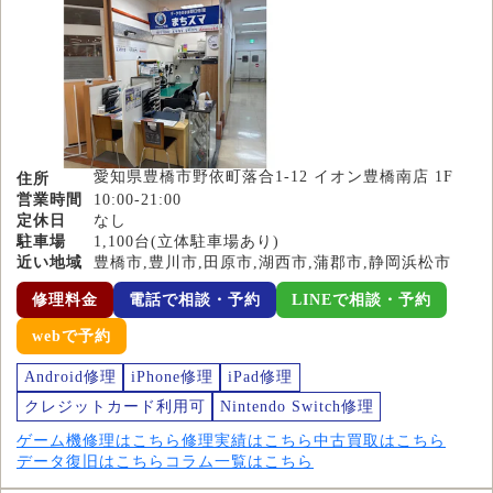
愛知県豊橋市野依町落合1-12 イオン豊橋南店 1F
住所
営業時間
10:00-21:00
定休日
なし
駐車場
1,100台(立体駐車場あり)
近い地域
豊橋市,豊川市,田原市,湖西市,蒲郡市,静岡浜松市
修理料金
電話で相談・予約
LINEで相談・予約
webで予約
Android修理
iPhone修理
iPad修理
クレジットカード利用可
Nintendo Switch修理
ゲーム機修理はこちら
修理実績はこちら
中古買取はこちら
データ復旧はこちら
コラム一覧はこちら