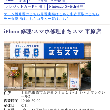
Android修理
iPhone修理
iPad修理
クレジットカード利用可
Nintendo Switch修理
ゲーム機修理はこちら
修理実績はこちら
中古買取はこちら
データ復旧はこちら
コラム一覧はこちら
iPhone修理/スマホ修理まちスマ 市原店
千葉県市原市五井西５丁目１３−１ シャルマンクレ
住所
ール2
営業時間
10:00-20:00
定休日
なし