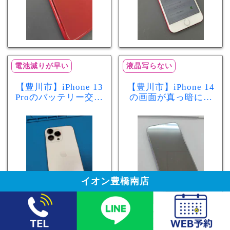
電池減りが早い
液晶写らない
【豊川市】iPhone 13
【豊川市】iPhone 14
Proのバッテリー交換
の画面が真っ暗に…
を実施！電池の減り
画面交換で当日60分
が早い症状も当日90
修理！データそのま
分で改善
まで復旧しました
イオン豊橋南店
電池減りが早い
起動しない