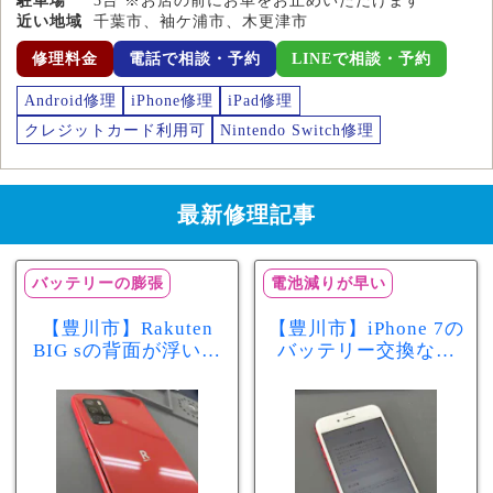
駐車場
3台 ※お店の前にお車をお止めいただけます
近い地域
千葉市、袖ケ浦市、木更津市
修理料金
電話で相談・予約
LINEで相談・予約
Android修理
iPhone修理
iPad修理
クレジットカード利用可
Nintendo Switch修理
最新修理記事
バッテリーの膨張
電池減りが早い
【豊川市】Rakuten
【豊川市】iPhone 7の
BIG sの背面が浮いて
バッテリー交換なら
きた…それはバッテ
まちスマ豊川店へ！
リー膨張のサインか
最大容量70％で電池
もしれません！バッ
の減りが早い症状も
テリー交換修理事例
当日60分で改善