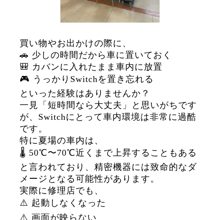
買い物やお出かけの際に、
🚗 少しの時間だから車に置いておく
🎒 カバンに入れたまま車内に放置
🎮 うっかりSwitchを置き忘れる
といった経験はありませんか？
一見「短時間なら大丈夫」と思いがちです
が、Switchにとって車内環境は非常に過酷
です。
特に夏場の車内は、
🌡️ 50℃〜70℃近くまで上昇することもある
と言われており、精密機器には致命的なダ
メージとなる可能性があります。
実際に修理店でも、
⚠️ 起動しなくなった
⚠️ 画面が映らない