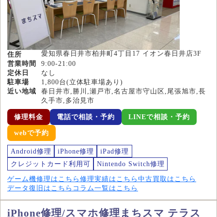
愛知県春日井市柏井町4丁目17 イオン春日井店3F
住所
営業時間
9:00-21:00
定休日
なし
駐車場
1,800台(立体駐車場あり)
近い地域
春日井市,勝川,瀬戸市,名古屋市守山区,尾張旭市,長
久手市,多治見市
修理料金
電話で相談・予約
LINEで相談・予約
webで予約
Android修理
iPhone修理
iPad修理
クレジットカード利用可
Nintendo Switch修理
ゲーム機修理はこちら
修理実績はこちら
中古買取はこちら
データ復旧はこちら
コラム一覧はこちら
iPhone修理/スマホ修理まちスマ テラス