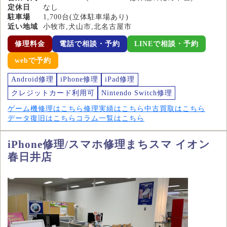
定休日
なし
駐車場
1,700台(立体駐車場あり)
近い地域
小牧市,犬山市,北名古屋市
修理料金
電話で相談・予約
LINEで相談・予約
webで予約
Android修理
iPhone修理
iPad修理
クレジットカード利用可
Nintendo Switch修理
ゲーム機修理はこちら
修理実績はこちら
中古買取はこちら
データ復旧はこちら
コラム一覧はこちら
iPhone修理/スマホ修理まちスマ イオン
春日井店