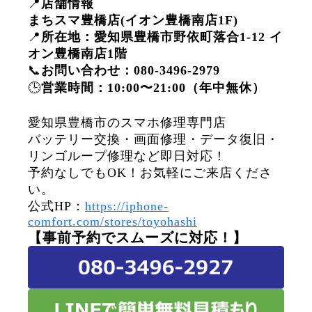
📍
店舗情報
まちスマ豊橋店(イオン豊橋南店1F)
📍
所在地：愛知県豊橋市野依町落合1-12 イ
オン豊橋南店1階
📞
お問い合わせ：080-3496-2979
🕒
営業時間：10:00〜21:00（年中無休）
愛知県豊橋市のスマホ修理専門店
バッテリー交換・画面修理・データ復旧・
リンゴループ修理など即日対応！
予約なしでもOK！お気軽にご来店くださ
い。
公式HP：
https://iphone-
comfort.com/stores/toyohashi
【事前予約でスムーズに対応！】