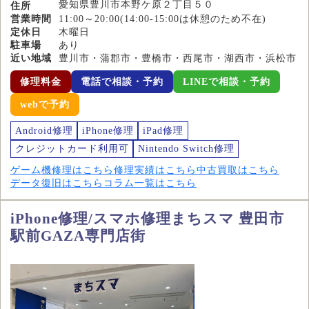
愛知県豊川市本野ケ原２丁目５０
住所
営業時間
11:00～20:00(14:00-15:00は休憩のため不在)
定休日
木曜日
駐車場
あり
近い地域
豊川市・蒲郡市・豊橋市・西尾市・湖西市・浜松市
修理料金
電話で相談・予約
LINEで相談・予約
webで予約
Android修理
iPhone修理
iPad修理
クレジットカード利用可
Nintendo Switch修理
ゲーム機修理はこちら
修理実績はこちら
中古買取はこちら
データ復旧はこちら
コラム一覧はこちら
iPhone修理/スマホ修理まちスマ 豊田市
駅前GAZA専門店街