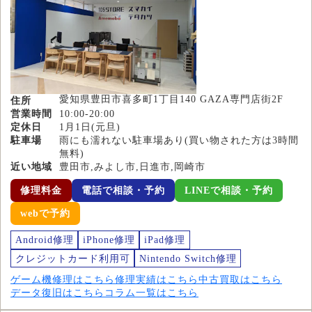
愛知県豊田市喜多町1丁目140 GAZA専門店街2F
住所
営業時間
10:00-20:00
定休日
1月1日(元旦)
駐車場
雨にも濡れない駐車場あり(買い物された方は3時間
無料)
近い地域
豊田市,みよし市,日進市,岡崎市
修理料金
電話で相談・予約
LINEで相談・予約
webで予約
Android修理
iPhone修理
iPad修理
クレジットカード利用可
Nintendo Switch修理
ゲーム機修理はこちら
修理実績はこちら
中古買取はこちら
データ復旧はこちら
コラム一覧はこちら