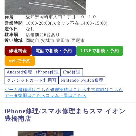
愛知県岡崎市大門２丁目１０−１０
住所
営業時間
10:00-20:00(スタッフ不在 14:00~15:00)
定休日
なし
駐車場
店舗前に6台あり
近い地域
岡崎市,安城市,豊田市,西尾市
修理料金
電話で相談・予約
LINEで相談・予約
webで予約
Android修理
iPhone修理
iPad修理
クレジットカード利用可
Nintendo Switch修理
ゲーム機修理はこちら
修理実績はこちら
中古買取はこちら
データ復旧はこちら
コラム一覧はこちら
iPhone修理/スマホ修理まちスマ イオン
豊橋南店