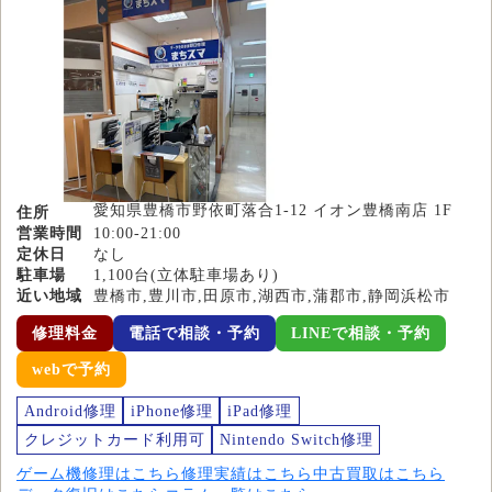
愛知県豊橋市野依町落合1-12 イオン豊橋南店 1F
住所
営業時間
10:00-21:00
定休日
なし
駐車場
1,100台(立体駐車場あり)
近い地域
豊橋市,豊川市,田原市,湖西市,蒲郡市,静岡浜松市
修理料金
電話で相談・予約
LINEで相談・予約
webで予約
Android修理
iPhone修理
iPad修理
クレジットカード利用可
Nintendo Switch修理
ゲーム機修理はこちら
修理実績はこちら
中古買取はこちら