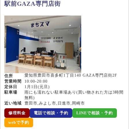
駅前GAZA専門店街
愛知県豊田市喜多町1丁目140 GAZA専門店街2F
住所
営業時間
10:00-20:00
定休日
1月1日(元旦)
駐車場
雨にも濡れない駐車場あり(買い物された方は3時間
無料)
近い地域
豊田市,みよし市,日進市,岡崎市
修理料金
電話で相談・予約
LINEで相談・予約
webで予約