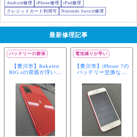
Android修理
iPhone修理
iPad修理
クレジットカード利用可
Nintendo Switch修理
最新修理記事
バッテリーの膨張
電池減りが早い
【豊川市】Rakuten
【豊川市】iPhone 7の
BIG sの背面が浮いて
バッテリー交換なら
きた…それはバッテ
まちスマ豊川店へ！
リー膨張のサインか
最大容量70％で電池
もしれません！バッ
の減りが早い症状も
テリー交換修理事例
当日60分で改善