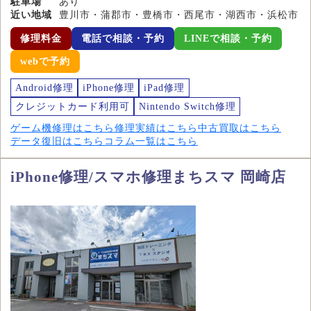
駐車場
あり
近い地域
豊川市・蒲郡市・豊橋市・西尾市・湖西市・浜松市
修理料金
電話で相談・予約
LINEで相談・予約
webで予約
Android修理
iPhone修理
iPad修理
クレジットカード利用可
Nintendo Switch修理
ゲーム機修理はこちら
修理実績はこちら
中古買取はこちら
データ復旧はこちら
コラム一覧はこちら
iPhone修理/スマホ修理まちスマ 岡崎店