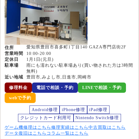
愛知県豊田市喜多町1丁目140 GAZA専門店街2F
住所
営業時間
10:00-20:00
定休日
1月1日(元旦)
駐車場
雨にも濡れない駐車場あり(買い物された方は3時間
無料)
近い地域
豊田市,みよし市,日進市,岡崎市
修理料金
電話で相談・予約
LINEで相談・予約
webで予約
Android修理
iPhone修理
iPad修理
クレジットカード利用可
Nintendo Switch修理
ゲーム機修理はこちら
修理実績はこちら
中古買取はこちら
データ復旧はこちら
コラム一覧はこちら