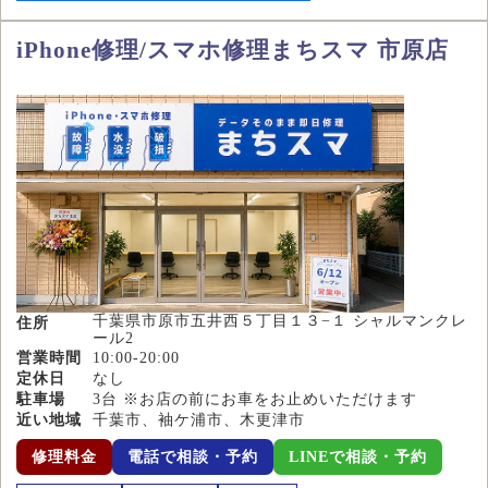
iPhone修理/スマホ修理まちスマ 市原店
千葉県市原市五井西５丁目１３−１ シャルマンクレ
住所
ール2
営業時間
10:00-20:00
定休日
なし
駐車場
3台 ※お店の前にお車をお止めいただけます
近い地域
千葉市、袖ケ浦市、木更津市
修理料金
電話で相談・予約
LINEで相談・予約