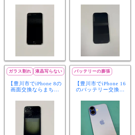
スマ豊川店】電池の
店】バッテリー交換
減りが早い症状も当
で復旧するケースも
日60分で改善！
あります！
ガラス割れ
液晶写らない
バッテリーの膨張
【豊川市でiPhone 8の
【豊川市でiPhone 16
画面交換ならまちス
のバッテリー交換な
マ豊川店】画面割
らまちスマ豊川店】
れ・液晶不良も当日
少し膨張したバッテ
60分で修理可能！
リーも当日90分で安
心修理！