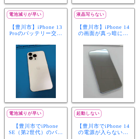
電池減りが早い
液晶写らない
【豊川市】iPhone 13
【豊川市】iPhone 14
Proのバッテリー交換
の画面が真っ暗に…
を実施！電池の減り
画面交換で当日60分
が早い症状も当日90
修理！データそのま
分で改善
まで復旧しました
電池減りが早い
起動しない
【豊川市でiPhone
【豊川市でiPhone 14
SE（第2世代）のバッ
の電源が入らない修
テリー交換ならまち
理ならまちスマ豊川