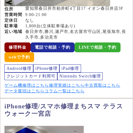
愛知県春日井市柏井町4丁目17 イオン春日井店3F
住所
営業時間
9:00-21:00
定休日
なし
駐車場
1,800台(立体駐車場あり)
近い地域
春日井市,勝川,瀬戸市,名古屋市守山区,尾張旭市,長
久手市,多治見市
修理料金
電話で相談・予約
LINEで相談・予約
webで予約
Android修理
iPhone修理
iPad修理
クレジットカード利用可
Nintendo Switch修理
ゲーム機修理はこちら
修理実績はこちら
中古買取はこちら
データ復旧はこちら
コラム一覧はこちら
iPhone修理/スマホ修理まちスマ テラス
ウォーク一宮店