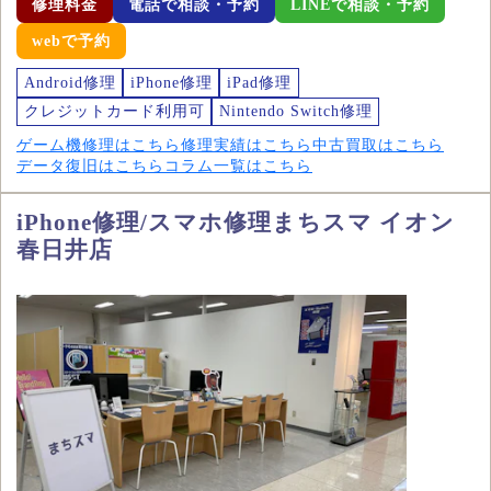
修理料金
電話で相談・予約
LINEで相談・予約
webで予約
Android修理
iPhone修理
iPad修理
クレジットカード利用可
Nintendo Switch修理
ゲーム機修理はこちら
修理実績はこちら
中古買取はこちら
データ復旧はこちら
コラム一覧はこちら
iPhone修理/スマホ修理まちスマ イオン
春日井店