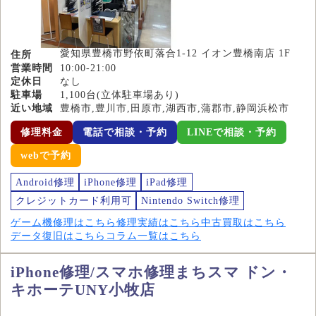
愛知県豊橋市野依町落合1-12 イオン豊橋南店 1F
住所
営業時間
10:00-21:00
定休日
なし
駐車場
1,100台(立体駐車場あり)
近い地域
豊橋市,豊川市,田原市,湖西市,蒲郡市,静岡浜松市
修理料金
電話で相談・予約
LINEで相談・予約
webで予約
Android修理
iPhone修理
iPad修理
クレジットカード利用可
Nintendo Switch修理
ゲーム機修理はこちら
修理実績はこちら
中古買取はこちら
データ復旧はこちら
コラム一覧はこちら
iPhone修理/スマホ修理まちスマ ドン・
キホーテUNY小牧店