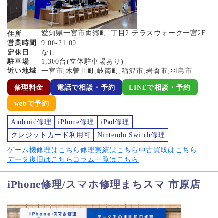
愛知県一宮市両郷町1丁目2 テラスウォーク一宮2F
住所
営業時間
9:00-21:00
定休日
なし
駐車場
1,300台(立体駐車場あり)
近い地域
一宮市,木曽川町,岐南町,稲沢市,岩倉市,羽島市
修理料金
電話で相談・予約
LINEで相談・予約
webで予約
Android修理
iPhone修理
iPad修理
クレジットカード利用可
Nintendo Switch修理
ゲーム機修理はこちら
修理実績はこちら
中古買取はこちら
データ復旧はこちら
コラム一覧はこちら
iPhone修理/スマホ修理まちスマ 市原店