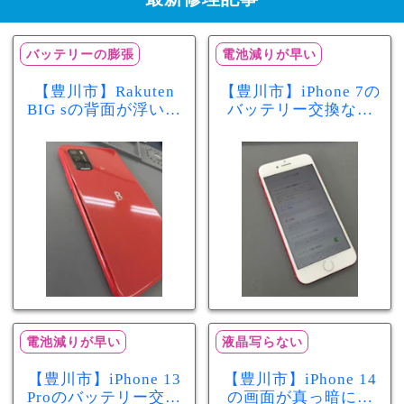
バッテリーの膨張
電池減りが早い
【豊川市】Rakuten
【豊川市】iPhone 7の
BIG sの背面が浮いて
バッテリー交換なら
きた…それはバッテ
まちスマ豊川店へ！
リー膨張のサインか
最大容量70％で電池
もしれません！バッ
の減りが早い症状も
テリー交換修理事例
当日60分で改善
電池減りが早い
液晶写らない
【豊川市】iPhone 13
【豊川市】iPhone 14
Proのバッテリー交換
の画面が真っ暗に…