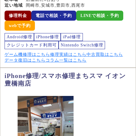
近い地域
岡崎市,安城市,豊田市,西尾市
修理料金
電話で相談・予約
LINEで相談・予約
webで予約
Android修理
iPhone修理
iPad修理
クレジットカード利用可
Nintendo Switch修理
ゲーム機修理はこちら
修理実績はこちら
中古買取はこちら
データ復旧はこちら
コラム一覧はこちら
iPhone修理/スマホ修理まちスマ イオン
豊橋南店