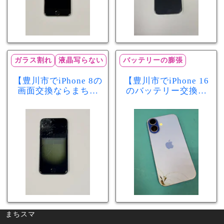
ガラス割れ
液晶写らない
バッテリーの膨張
【豊川市でiPhone 8の
【豊川市でiPhone 16
画面交換ならまちス
のバッテリー交換な
マ豊川店】画面割
らまちスマ豊川店】
れ・液晶不良も当日
少し膨張したバッテ
60分で修理可能！
リーも当日90分で安
心修理！
まちスマ