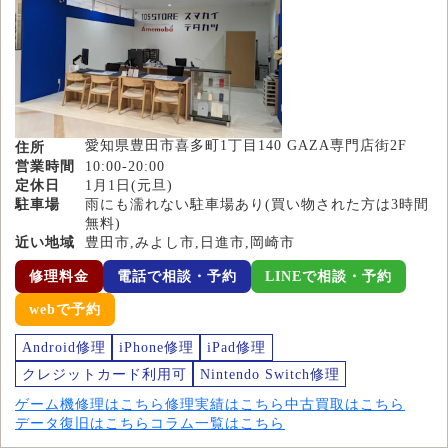
愛知県豊田市喜多町1丁目140 GAZA専門店街2F
住所
営業時間
10:00-20:00
定休日
1月1日(元旦)
駐車場
雨にも濡れない駐車場あり(買い物された方は3時間
無料)
近い地域
豊田市,みよし市,日進市,岡崎市
修理料金
電話で相談・予約
LINEで相談・予約
webで予約
Android修理
iPhone修理
iPad修理
クレジットカード利用可
Nintendo Switch修理
ゲーム機修理はこちら
修理実績はこちら
中古買取はこちら
データ復旧はこちら
コラム一覧はこちら