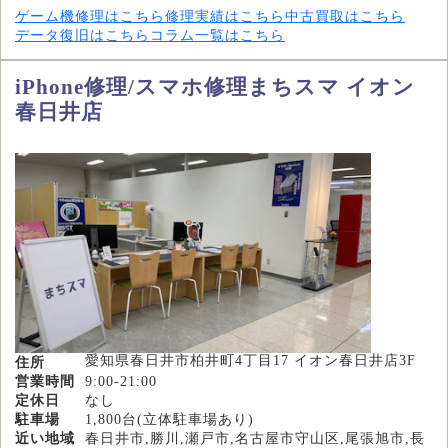
ゲーム機修理はこちら
修理実績はこちら
中古買取はこちら
データ復旧はこちら
コラム一覧はこちら
iPhone修理/スマホ修理まちスマ イオン
春日井店
愛知県春日井市柏井町4丁目17 イオン春日井店3F
住所
営業時間
9:00-21:00
定休日
なし
駐車場
1,800台(立体駐車場あり)
近い地域
春日井市,勝川,瀬戸市,名古屋市守山区,尾張旭市,長