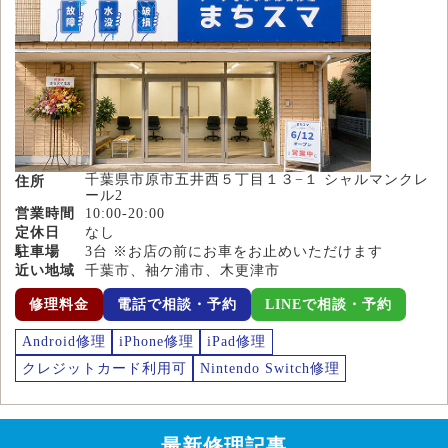
千葉県市原市五井西５丁目１３−１ シャルマンクレ
住所
ール2
営業時間
10:00-20:00
定休日
なし
駐車場
3台 ※お店の前にお車をお止めいただけます
近い地域
千葉市、袖ケ浦市、木更津市
修理料金
電話で相談・予約
LINEで相談・予約
Android修理
iPhone修理
iPad修理
クレジットカード利用可
Nintendo Switch修理
最新修理記事