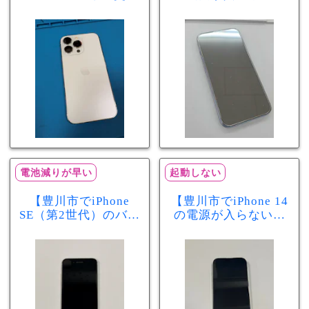
を実施！電池の減り
画面交換で当日60分
が早い症状も当日90
修理！データそのま
分で改善
まで復旧しました
電池減りが早い
起動しない
【豊川市でiPhone
【豊川市でiPhone 14
SE（第2世代）のバッ
の電源が入らない修
テリー交換ならまち
理ならまちスマ豊川
スマ豊川店】電池の
店】バッテリー交換
減りが早い症状も当
で復旧するケースも
日60分で改善！
あります！