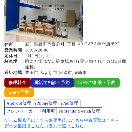
愛知県豊田市喜多町1丁目140 GAZA専門店街2F
住所
営業時間
10:00-20:00
定休日
1月1日(元旦)
駐車場
雨にも濡れない駐車場あり(買い物された方は3時間
無料)
近い地域
豊田市,みよし市,日進市,岡崎市
修理料金
電話で相談・予約
LINEで相談・予約
webで予約
Android修理
iPhone修理
iPad修理
クレジットカード利用可
Nintendo Switch修理
ゲーム機修理はこちら
修理実績はこちら
中古買取はこちら
データ復旧はこちら
コラム一覧はこちら