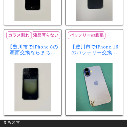
ガラス割れ
液晶写らない
バッテリーの膨張
【豊川市でiPhone 8の
【豊川市でiPhone 16
画面交換ならまちス
のバッテリー交換な
マ豊川店】画面割
らまちスマ豊川店】
れ・液晶不良も当日
少し膨張したバッテ
60分で修理可能！
リーも当日90分で安
心修理！
まちスマ