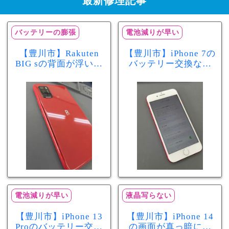
最新修理記事
バッテリーの膨張
電池減りが早い
【豊川市】Rakuten
【豊川市】iPhone 7の
BIG sの背面が浮いて
バッテリー交換なら
きた…それはバッテ
まちスマ豊川店へ！
リー膨張のサインか
最大容量70％で電池
もしれません！バッ
の減りが早い症状も
テリー交換修理事例
当日60分で改善
電池減りが早い
液晶写らない
【豊川市】iPhone 13
【豊川市】iPhone 14
Proのバッテリー交換
の画面が真っ暗に…