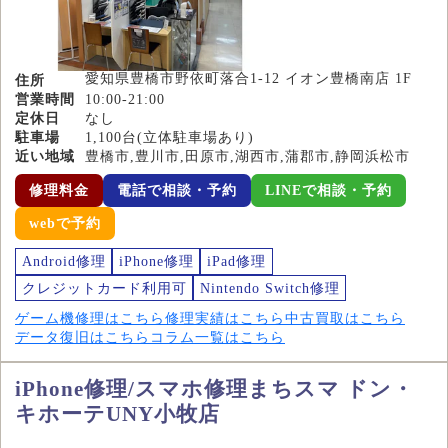
愛知県豊橋市野依町落合1-12 イオン豊橋南店 1F
住所
営業時間
10:00-21:00
定休日
なし
駐車場
1,100台(立体駐車場あり)
近い地域
豊橋市,豊川市,田原市,湖西市,蒲郡市,静岡浜松市
修理料金
電話で相談・予約
LINEで相談・予約
webで予約
Android修理
iPhone修理
iPad修理
クレジットカード利用可
Nintendo Switch修理
ゲーム機修理はこちら
修理実績はこちら
中古買取はこちら
データ復旧はこちら
コラム一覧はこちら
iPhone修理/スマホ修理まちスマ ドン・
キホーテUNY小牧店