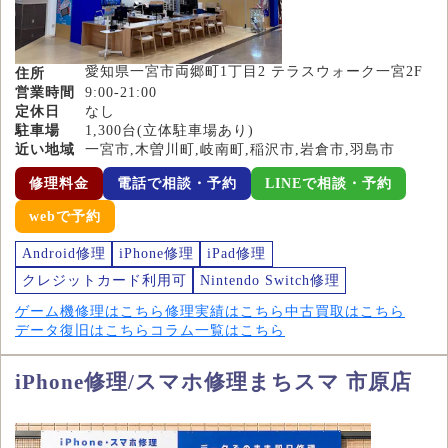
愛知県一宮市両郷町1丁目2 テラスウォーク一宮2F
住所
営業時間
9:00-21:00
定休日
なし
駐車場
1,300台(立体駐車場あり)
近い地域
一宮市,木曽川町,岐南町,稲沢市,岩倉市,羽島市
修理料金
電話で相談・予約
LINEで相談・予約
webで予約
Android修理
iPhone修理
iPad修理
クレジットカード利用可
Nintendo Switch修理
ゲーム機修理はこちら
修理実績はこちら
中古買取はこちら
データ復旧はこちら
コラム一覧はこちら
iPhone修理/スマホ修理まちスマ 市原店