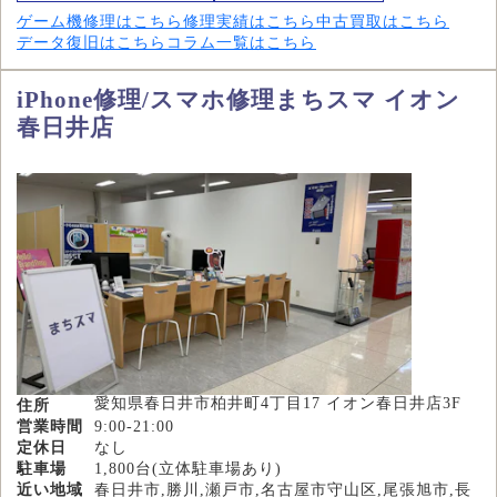
ゲーム機修理はこちら
修理実績はこちら
中古買取はこちら
データ復旧はこちら
コラム一覧はこちら
iPhone修理/スマホ修理まちスマ イオン
春日井店
愛知県春日井市柏井町4丁目17 イオン春日井店3F
住所
営業時間
9:00-21:00
定休日
なし
駐車場
1,800台(立体駐車場あり)
近い地域
春日井市,勝川,瀬戸市,名古屋市守山区,尾張旭市,長