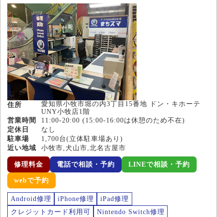
愛知県小牧市堀の内3丁目15番地 ドン・キホーテ
住所
UNY小牧店1階
営業時間
11:00-20:00 (15:00-16:00は休憩のため不在)
定休日
なし
駐車場
1,700台(立体駐車場あり)
近い地域
小牧市,犬山市,北名古屋市
修理料金
電話で相談・予約
LINEで相談・予約
webで予約
Android修理
iPhone修理
iPad修理
クレジットカード利用可
Nintendo Switch修理