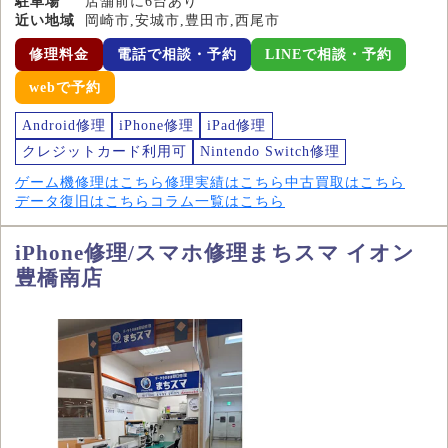
駐車場
店舗前に6台あり
近い地域
岡崎市,安城市,豊田市,西尾市
修理料金
電話で相談・予約
LINEで相談・予約
webで予約
Android修理
iPhone修理
iPad修理
クレジットカード利用可
Nintendo Switch修理
ゲーム機修理はこちら
修理実績はこちら
中古買取はこちら
データ復旧はこちら
コラム一覧はこちら
iPhone修理/スマホ修理まちスマ イオン
豊橋南店