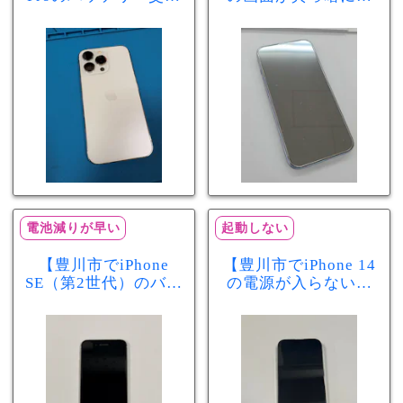
を実施！電池の減り
画面交換で当日60分
が早い症状も当日90
修理！データそのま
分で改善
まで復旧しました
電池減りが早い
起動しない
【豊川市でiPhone
【豊川市でiPhone 14
SE（第2世代）のバッ
の電源が入らない修
テリー交換ならまち
理ならまちスマ豊川
スマ豊川店】電池の
店】バッテリー交換
減りが早い症状も当
で復旧するケースも
日60分で改善！
あります！