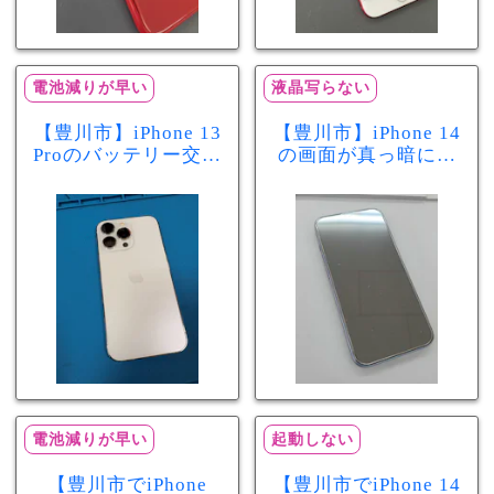
電池減りが早い
液晶写らない
【豊川市】iPhone 13
【豊川市】iPhone 14
Proのバッテリー交換
の画面が真っ暗に…
を実施！電池の減り
画面交換で当日60分
が早い症状も当日90
修理！データそのま
分で改善
まで復旧しました
電池減りが早い
起動しない
【豊川市でiPhone
【豊川市でiPhone 14