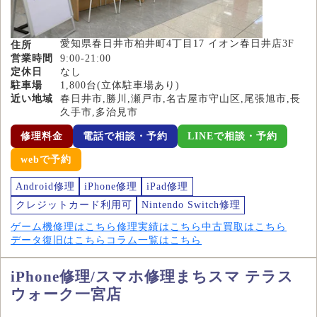
愛知県春日井市柏井町4丁目17 イオン春日井店3F
住所
営業時間
9:00-21:00
定休日
なし
駐車場
1,800台(立体駐車場あり)
近い地域
春日井市,勝川,瀬戸市,名古屋市守山区,尾張旭市,長
久手市,多治見市
修理料金
電話で相談・予約
LINEで相談・予約
webで予約
Android修理
iPhone修理
iPad修理
クレジットカード利用可
Nintendo Switch修理
ゲーム機修理はこちら
修理実績はこちら
中古買取はこちら
データ復旧はこちら
コラム一覧はこちら
iPhone修理/スマホ修理まちスマ テラス
ウォーク一宮店