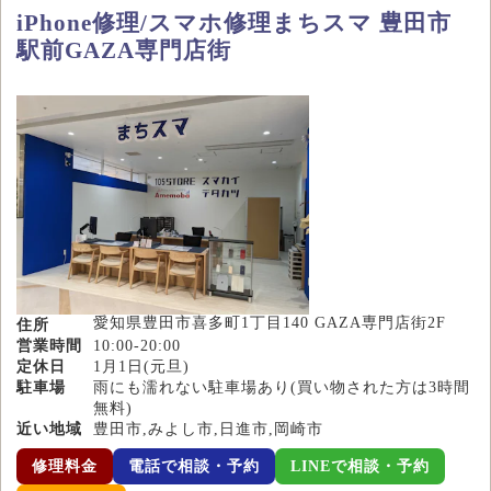
iPhone修理/スマホ修理まちスマ 豊田市
駅前GAZA専門店街
愛知県豊田市喜多町1丁目140 GAZA専門店街2F
住所
営業時間
10:00-20:00
定休日
1月1日(元旦)
駐車場
雨にも濡れない駐車場あり(買い物された方は3時間
無料)
近い地域
豊田市,みよし市,日進市,岡崎市
修理料金
電話で相談・予約
LINEで相談・予約