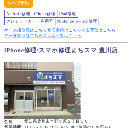
webで予約
Android修理
iPhone修理
iPad修理
クレジットカード利用可
Nintendo Switch修理
ゲーム機修理はこちら
修理実績はこちら
中古買取はこちら
データ復旧はこちら
コラム一覧はこちら
iPhone修理/スマホ修理まちスマ 豊川店
愛知県豊川市本野ケ原２丁目５０
住所
営業時間
11:00～20:00(14:00-15:00は休憩のため不在)