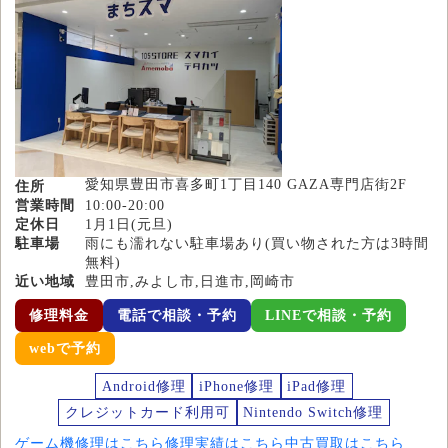
愛知県豊田市喜多町1丁目140 GAZA専門店街2F
住所
営業時間
10:00-20:00
定休日
1月1日(元旦)
駐車場
雨にも濡れない駐車場あり(買い物された方は3時間
無料)
近い地域
豊田市,みよし市,日進市,岡崎市
修理料金
電話で相談・予約
LINEで相談・予約
webで予約
Android修理
iPhone修理
iPad修理
クレジットカード利用可
Nintendo Switch修理
ゲーム機修理はこちら
修理実績はこちら
中古買取はこちら