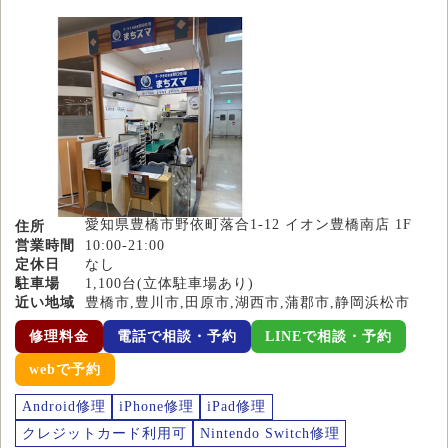
愛知県豊橋市野依町落合1-12 イオン豊橋南店 1F
住所
営業時間
10:00-21:00
定休日
なし
駐車場
1,100台(立体駐車場あり)
近い地域
豊橋市,豊川市,田原市,湖西市,蒲郡市,静岡浜松市
修理料金
電話で相談・予約
LINEで相談・予約
webで予約
Android修理
iPhone修理
iPad修理
クレジットカード利用可
Nintendo Switch修理