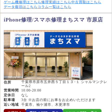
ゲーム機修理はこちら
修理実績はこちら
中古買取はこちら
データ復旧はこちら
コラム一覧はこちら
iPhone修理/スマホ修理まちスマ 市原店
千葉県市原市五井西５丁目１３−１ シャルマンクレ
住所
ール2
営業時間
10:00-20:00
定休日
なし
駐車場
3台 ※お店の前にお車をお止めいただけます
近い地域
千葉市、袖ケ浦市、木更津市