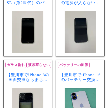
SE（第2世代）のバッ
の電源が入らない修
テリー交換ならまち
理ならまちスマ豊川
スマ豊川店】電池の
店】バッテリー交換
減りが早い症状も当
で復旧するケースも
日60分で改善！
あります！
ガラス割れ
液晶写らない
バッテリーの膨張
【豊川市でiPhone 8の
【豊川市でiPhone 16
画面交換ならまちス
のバッテリー交換な
マ豊川店】画面割
らまちスマ豊川店】
れ・液晶不良も当日
少し膨張したバッテ
60分で修理可能！
リーも当日90分で安
心修理！