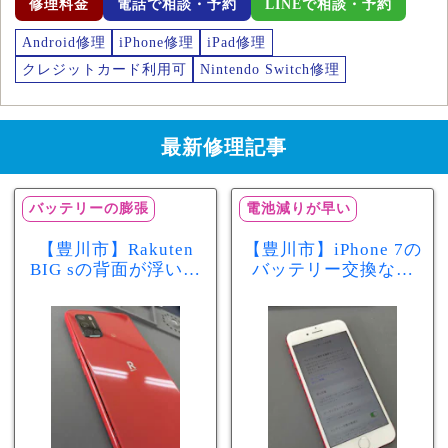
修理料金
電話で相談・予約
LINEで相談・予約
Android修理
iPhone修理
iPad修理
クレジットカード利用可
Nintendo Switch修理
最新修理記事
バッテリーの膨張
電池減りが早い
【豊川市】Rakuten
【豊川市】iPhone 7の
BIG sの背面が浮いて
バッテリー交換なら
きた…それはバッテ
まちスマ豊川店へ！
リー膨張のサインか
最大容量70％で電池
もしれません！バッ
の減りが早い症状も
テリー交換修理事例
当日60分で改善