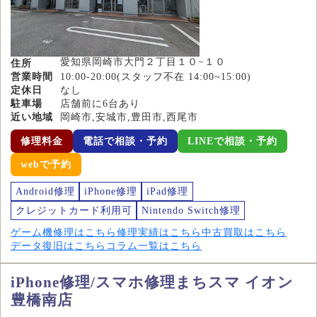
愛知県岡崎市大門２丁目１０−１０
住所
営業時間
10:00-20:00(スタッフ不在 14:00~15:00)
定休日
なし
駐車場
店舗前に6台あり
近い地域
岡崎市,安城市,豊田市,西尾市
修理料金
電話で相談・予約
LINEで相談・予約
webで予約
Android修理
iPhone修理
iPad修理
クレジットカード利用可
Nintendo Switch修理
ゲーム機修理はこちら
修理実績はこちら
中古買取はこちら
データ復旧はこちら
コラム一覧はこちら
iPhone修理/スマホ修理まちスマ イオン
豊橋南店