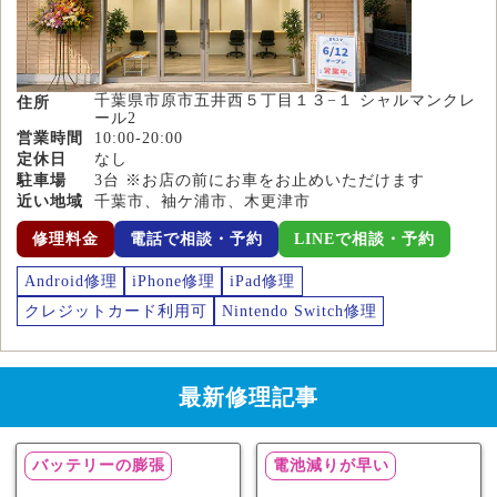
千葉県市原市五井西５丁目１３−１ シャルマンクレ
住所
ール2
営業時間
10:00-20:00
定休日
なし
駐車場
3台 ※お店の前にお車をお止めいただけます
近い地域
千葉市、袖ケ浦市、木更津市
修理料金
電話で相談・予約
LINEで相談・予約
Android修理
iPhone修理
iPad修理
クレジットカード利用可
Nintendo Switch修理
最新修理記事
バッテリーの膨張
電池減りが早い