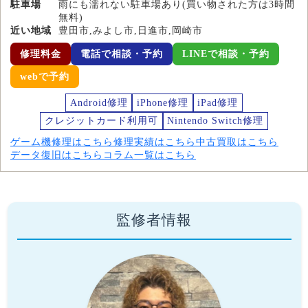
駐車場
雨にも濡れない駐車場あり(買い物された方は3時間
無料)
近い地域
豊田市,みよし市,日進市,岡崎市
修理料金
電話で相談・予約
LINEで相談・予約
webで予約
Android修理
iPhone修理
iPad修理
クレジットカード利用可
Nintendo Switch修理
ゲーム機修理はこちら
修理実績はこちら
中古買取はこちら
データ復旧はこちら
コラム一覧はこちら
監修者情報