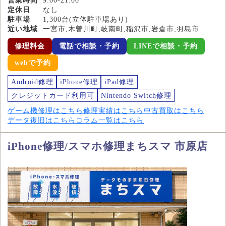
営業時間
9:00-21:00
定休日
なし
駐車場
1,300台(立体駐車場あり)
近い地域
一宮市,木曽川町,岐南町,稲沢市,岩倉市,羽島市
修理料金
電話で相談・予約
LINEで相談・予約
webで予約
Android修理
iPhone修理
iPad修理
クレジットカード利用可
Nintendo Switch修理
ゲーム機修理はこちら
修理実績はこちら
中古買取はこちら
データ復旧はこちら
コラム一覧はこちら
iPhone修理/スマホ修理まちスマ 市原店