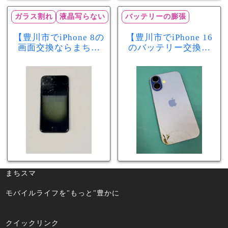
ガラス割れ
液晶写らない
バッテリーの膨張
【豊川市でiPhone 8の
【豊川市でiPhone 16
画面交換ならまちス
のバッテリー交換な
マ豊川店】画面割
らまちスマ豊川店】
れ・液晶不良も当日
少し膨張したバッテ
60分で修理可能！
リーも当日90分で安
心修理！
まちスマ
モバイルライフを"もっと"豊かに
クイックリンク