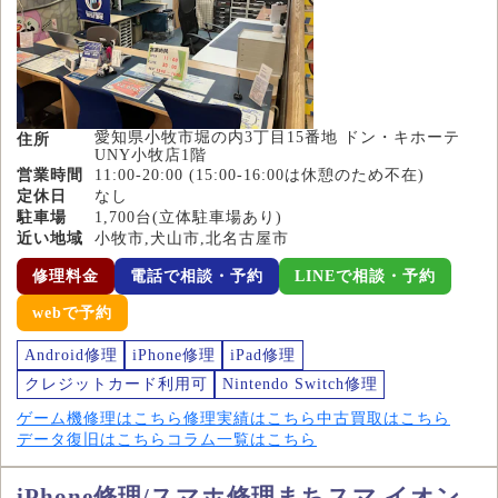
愛知県小牧市堀の内3丁目15番地 ドン・キホーテ
住所
UNY小牧店1階
営業時間
11:00-20:00 (15:00-16:00は休憩のため不在)
定休日
なし
駐車場
1,700台(立体駐車場あり)
近い地域
小牧市,犬山市,北名古屋市
修理料金
電話で相談・予約
LINEで相談・予約
webで予約
Android修理
iPhone修理
iPad修理
クレジットカード利用可
Nintendo Switch修理
ゲーム機修理はこちら
修理実績はこちら
中古買取はこちら
データ復旧はこちら
コラム一覧はこちら
iPhone修理/スマホ修理まちスマ イオン