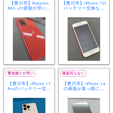
【豊川市】Rakuten
【豊川市】iPhone 7の
BIG sの背面が浮いて
バッテリー交換なら
きた…それはバッテ
まちスマ豊川店へ！
リー膨張のサインか
最大容量70％で電池
もしれません！バッ
の減りが早い症状も
テリー交換修理事例
当日60分で改善
電池減りが早い
液晶写らない
【豊川市】iPhone 13
【豊川市】iPhone 14
Proのバッテリー交換
の画面が真っ暗に…
を実施！電池の減り
画面交換で当日60分
が早い症状も当日90
修理！データそのま
分で改善
まで復旧しました