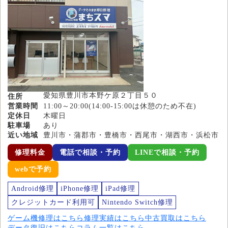
愛知県豊川市本野ケ原２丁目５０
住所
営業時間
11:00～20:00(14:00-15:00は休憩のため不在)
定休日
木曜日
駐車場
あり
近い地域
豊川市・蒲郡市・豊橋市・西尾市・湖西市・浜松市
修理料金
電話で相談・予約
LINEで相談・予約
webで予約
Android修理
iPhone修理
iPad修理
クレジットカード利用可
Nintendo Switch修理
ゲーム機修理はこちら
修理実績はこちら
中古買取はこちら
データ復旧はこちら
コラム一覧はこちら