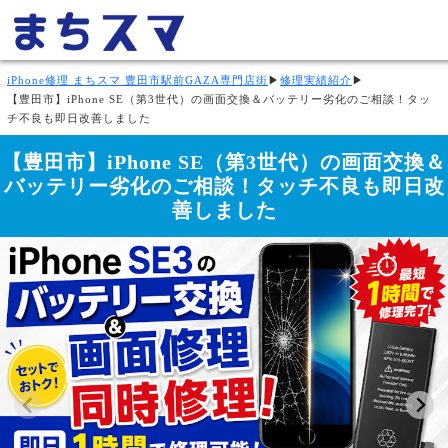
iPhone修理 まちスマ 豊田市駅前GAZA専門店街
▶
修理実績紹介
▶
【豊田市】iPhone SE（第3世代）の画面交換＆バッテリー劣化のご相談！タッ
チ不良も即日改善しました
【豊田市】iPhone SE（第3世代）の画面交換＆
バッテリー劣化のご相談！タッチ不良も即日改
善しました