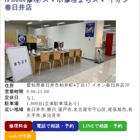
春日井店
愛知県春日井市柏井町4丁目17 イオン春日井店3F
住所
営業時間
9:00-21:00
定休日
なし
駐車場
1,800台(立体駐車場あり)
近い地域
春日井市,勝川,瀬戸市,名古屋市守山区,尾張旭市,長
久手市,多治見市
修理料金
電話で相談・予約
LINEで相談・予約
webで予約