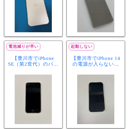
電池減りが早い
起動しない
【豊川市でiPhone
【豊川市でiPhone 14
SE（第2世代）のバッ
の電源が入らない修
テリー交換ならまち
理ならまちスマ豊川
スマ豊川店】電池の
店】バッテリー交換
減りが早い症状も当
で復旧するケースも
日60分で改善！
あります！