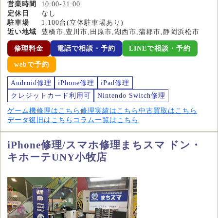
営業時間
10:00-21:00
定休日
なし
駐車場
1,100台(立体駐車場あり)
近い地域
豊橋市,豊川市,田原市,湖西市,蒲郡市,静岡浜松市
修理料金
電話で相談・予約
LINEで相談・予約
webで予約
Android修理
iPhone修理
iPad修理
クレジットカード利用可
Nintendo Switch修理
ゲーム機修理はこちら
修理実績はこちら
中古買取はこちら
データ復旧はこちら
コラム一覧はこちら
iPhone修理/スマホ修理まちスマ ドン・
キホーテUNY小牧店