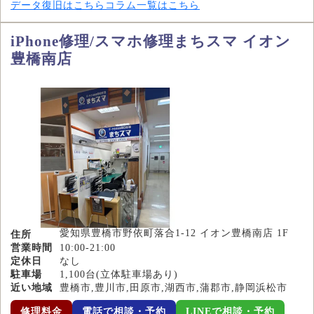
データ復旧はこちら
コラム一覧はこちら
iPhone修理/スマホ修理まちスマ イオン
豊橋南店
愛知県豊橋市野依町落合1-12 イオン豊橋南店 1F
住所
営業時間
10:00-21:00
定休日
なし
駐車場
1,100台(立体駐車場あり)
近い地域
豊橋市,豊川市,田原市,湖西市,蒲郡市,静岡浜松市
修理料金
電話で相談・予約
LINEで相談・予約