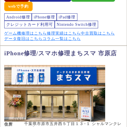
webで予約
Android修理
iPhone修理
iPad修理
クレジットカード利用可
Nintendo Switch修理
ゲーム機修理はこちら
修理実績はこちら
中古買取はこちら
データ復旧はこちら
コラム一覧はこちら
iPhone修理/スマホ修理まちスマ 市原店
千葉県市原市五井西５丁目１３−１ シャルマンクレ
住所