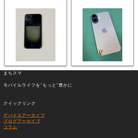
マ豊川店】画面割
らまちスマ豊川店】
れ・液晶不良も当日
少し膨張したバッテ
60分で修理可能！
リーも当日90分で安
心修理！
まちスマ
モバイルライフを"もっと"豊かに
クイックリンク
デバイスアーカイブ
ブログアーカイブ
コラム