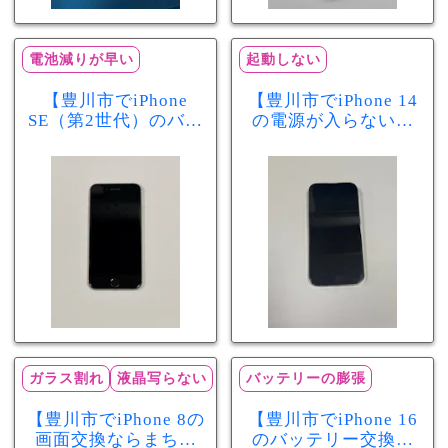
電池減りが早い
起動しない
【豊川市でiPhone
【豊川市でiPhone 14
SE（第2世代）のバッ
の電源が入らない修
テリー交換ならまち
理ならまちスマ豊川
スマ豊川店】電池の
店】バッテリー交換
減りが早い症状も当
で復旧するケースも
日60分で改善！
あります！
ガラス割れ
液晶写らない
バッテリーの膨張
【豊川市でiPhone 8の
【豊川市でiPhone 16
画面交換ならまちス
のバッテリー交換な