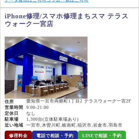
データ復旧はこちら
コラム一覧はこちら
iPhone修理/スマホ修理まちスマ テラス
ウォーク一宮店
愛知県一宮市両郷町1丁目2 テラスウォーク一宮2F
住所
営業時間
9:00-21:00
定休日
なし
駐車場
1,300台(立体駐車場あり)
近い地域
一宮市,木曽川町,岐南町,稲沢市,岩倉市,羽島市
修理料金
電話で相談・予約
LINEで相談・予約