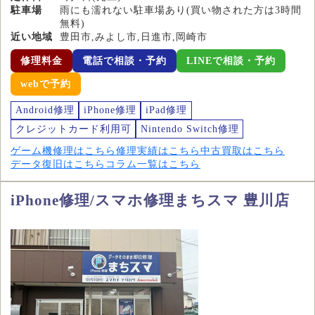
駐車場
雨にも濡れない駐車場あり(買い物された方は3時間
無料)
近い地域
豊田市,みよし市,日進市,岡崎市
修理料金
電話で相談・予約
LINEで相談・予約
webで予約
Android修理
iPhone修理
iPad修理
クレジットカード利用可
Nintendo Switch修理
ゲーム機修理はこちら
修理実績はこちら
中古買取はこちら
データ復旧はこちら
コラム一覧はこちら
iPhone修理/スマホ修理まちスマ 豊川店