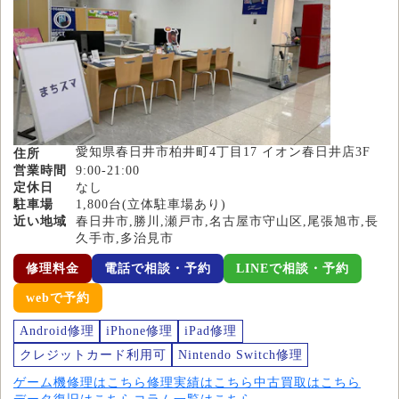
愛知県春日井市柏井町4丁目17 イオン春日井店3F
住所
営業時間
9:00-21:00
定休日
なし
駐車場
1,800台(立体駐車場あり)
近い地域
春日井市,勝川,瀬戸市,名古屋市守山区,尾張旭市,長
久手市,多治見市
修理料金
電話で相談・予約
LINEで相談・予約
webで予約
Android修理
iPhone修理
iPad修理
クレジットカード利用可
Nintendo Switch修理
ゲーム機修理はこちら
修理実績はこちら
中古買取はこちら