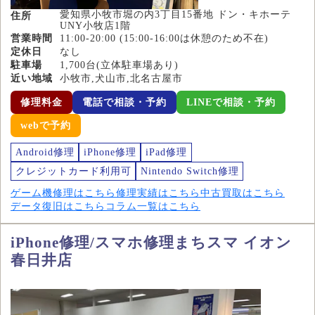
愛知県小牧市堀の内3丁目15番地 ドン・キホーテ
住所
UNY小牧店1階
営業時間
11:00-20:00 (15:00-16:00は休憩のため不在)
定休日
なし
駐車場
1,700台(立体駐車場あり)
近い地域
小牧市,犬山市,北名古屋市
修理料金
電話で相談・予約
LINEで相談・予約
webで予約
Android修理
iPhone修理
iPad修理
クレジットカード利用可
Nintendo Switch修理
ゲーム機修理はこちら
修理実績はこちら
中古買取はこちら
データ復旧はこちら
コラム一覧はこちら
iPhone修理/スマホ修理まちスマ イオン
春日井店