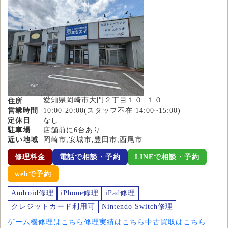
愛知県岡崎市大門２丁目１０−１０
住所
営業時間
10:00-20:00(スタッフ不在 14:00~15:00)
定休日
なし
駐車場
店舗前に6台あり
近い地域
岡崎市,安城市,豊田市,西尾市
修理料金
電話で相談・予約
LINEで相談・予約
webで予約
Android修理
iPhone修理
iPad修理
クレジットカード利用可
Nintendo Switch修理
ゲーム機修理はこちら
修理実績はこちら
中古買取はこちら