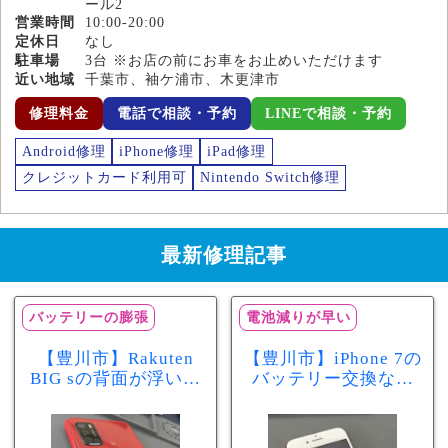
ール2
営業時間
10:00-20:00
定休日
なし
駐車場
3台 ※お店の前にお車をお止めいただけます
近い地域
千葉市、袖ケ浦市、木更津市
修理料金
電話で相談・予約
LINEで相談・予約
Android修理
iPhone修理
iPad修理
クレジットカード利用可
Nintendo Switch修理
最新修理記事
バッテリーの膨張
電池減りが早い
【豊川市】Rakuten
【豊川市】iPhone 7の
BIG sの背面が浮いて
バッテリー交換なら
きた…それはバッテ
まちスマ豊川店へ！
リー膨張のサインか
最大容量70％で電池
もしれません！バッ
の減りが早い症状も