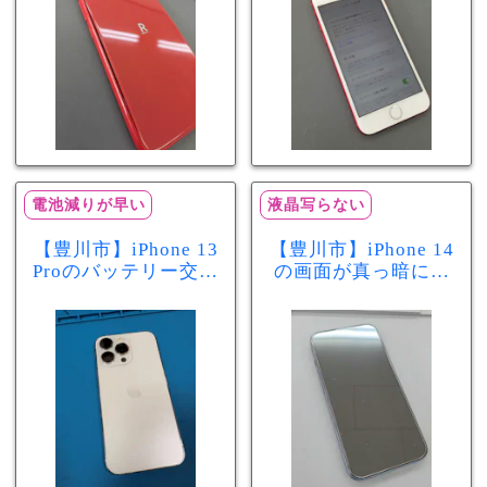
テリー交換修理事例
当日60分で改善
電池減りが早い
液晶写らない
【豊川市】iPhone 13
【豊川市】iPhone 14
Proのバッテリー交換
の画面が真っ暗に…
を実施！電池の減り
画面交換で当日60分
が早い症状も当日90
修理！データそのま
分で改善
まで復旧しました