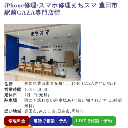
iPhone修理/スマホ修理まちスマ 豊田市
駅前GAZA専門店街
愛知県豊田市喜多町1丁目140 GAZA専門店街2F
住所
営業時間
10:00-20:00
定休日
1月1日(元旦)
駐車場
雨にも濡れない駐車場あり(買い物された方は3時間
無料)
近い地域
豊田市,みよし市,日進市,岡崎市
修理料金
電話で相談・予約
LINEで相談・予約