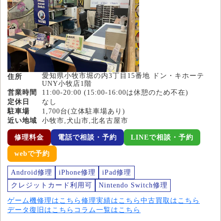
愛知県小牧市堀の内3丁目15番地 ドン・キホーテ
住所
UNY小牧店1階
営業時間
11:00-20:00 (15:00-16:00は休憩のため不在)
定休日
なし
駐車場
1,700台(立体駐車場あり)
近い地域
小牧市,犬山市,北名古屋市
修理料金
電話で相談・予約
LINEで相談・予約
webで予約
Android修理
iPhone修理
iPad修理
クレジットカード利用可
Nintendo Switch修理
ゲーム機修理はこちら
修理実績はこちら
中古買取はこちら
データ復旧はこちら
コラム一覧はこちら