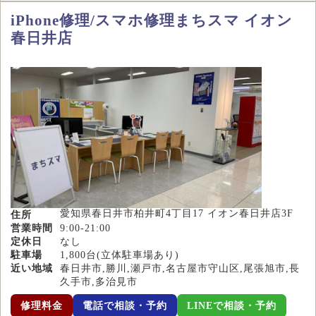
iPhone修理/スマホ修理まちスマ イオン
春日井店
愛知県春日井市柏井町4丁目17 イオン春日井店3F
住所
営業時間
9:00-21:00
定休日
なし
駐車場
1,800台(立体駐車場あり)
近い地域
春日井市,勝川,瀬戸市,名古屋市守山区,尾張旭市,長
久手市,多治見市
修理料金
電話で相談・予約
LINEで相談・予約