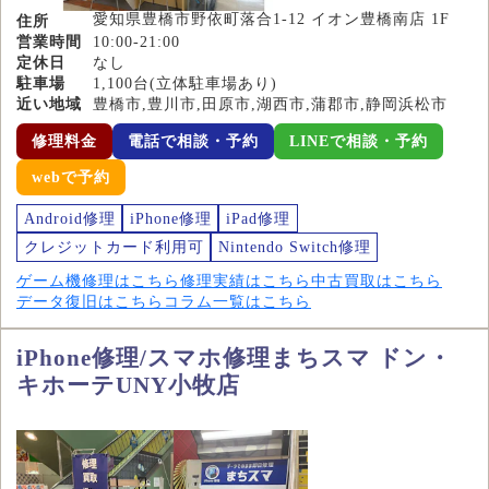
愛知県豊橋市野依町落合1-12 イオン豊橋南店 1F
住所
営業時間
10:00-21:00
定休日
なし
駐車場
1,100台(立体駐車場あり)
近い地域
豊橋市,豊川市,田原市,湖西市,蒲郡市,静岡浜松市
修理料金
電話で相談・予約
LINEで相談・予約
webで予約
Android修理
iPhone修理
iPad修理
クレジットカード利用可
Nintendo Switch修理
ゲーム機修理はこちら
修理実績はこちら
中古買取はこちら
データ復旧はこちら
コラム一覧はこちら
iPhone修理/スマホ修理まちスマ ドン・
キホーテUNY小牧店