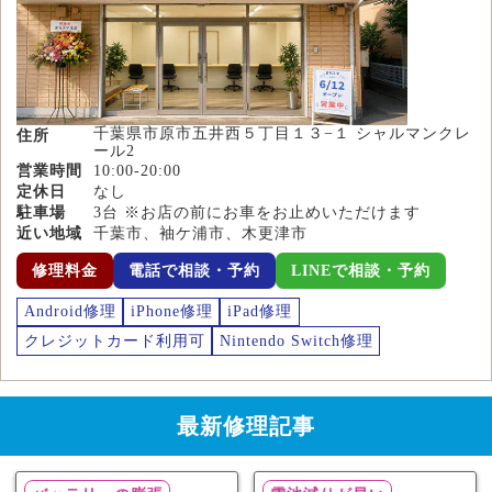
千葉県市原市五井西５丁目１３−１ シャルマンクレ
住所
ール2
営業時間
10:00-20:00
定休日
なし
駐車場
3台 ※お店の前にお車をお止めいただけます
近い地域
千葉市、袖ケ浦市、木更津市
修理料金
電話で相談・予約
LINEで相談・予約
Android修理
iPhone修理
iPad修理
クレジットカード利用可
Nintendo Switch修理
最新修理記事