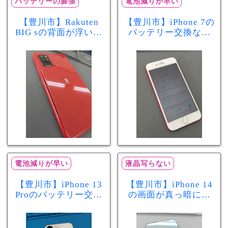
バッテリーの膨張
電池減りが早い
【豊川市】Rakuten
【豊川市】iPhone 7の
BIG sの背面が浮いて
バッテリー交換なら
きた…それはバッテ
まちスマ豊川店へ！
リー膨張のサインか
最大容量70％で電池
もしれません！バッ
の減りが早い症状も
テリー交換修理事例
当日60分で改善
電池減りが早い
液晶写らない
【豊川市】iPhone 13
【豊川市】iPhone 14
Proのバッテリー交換
の画面が真っ暗に…
を実施！電池の減り
画面交換で当日60分
が早い症状も当日90
修理！データそのま
分で改善
まで復旧しました