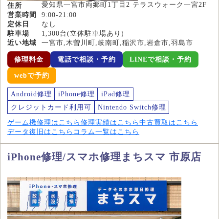
愛知県一宮市両郷町1丁目2 テラスウォーク一宮2F
住所
営業時間
9:00-21:00
定休日
なし
駐車場
1,300台(立体駐車場あり)
近い地域
一宮市,木曽川町,岐南町,稲沢市,岩倉市,羽島市
修理料金
電話で相談・予約
LINEで相談・予約
webで予約
Android修理
iPhone修理
iPad修理
クレジットカード利用可
Nintendo Switch修理
ゲーム機修理はこちら
修理実績はこちら
中古買取はこちら
データ復旧はこちら
コラム一覧はこちら
iPhone修理/スマホ修理まちスマ 市原店