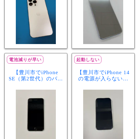
電池減りが早い
起動しない
【豊川市でiPhone
【豊川市でiPhone 14
SE（第2世代）のバッ
の電源が入らない修
テリー交換ならまち
理ならまちスマ豊川
スマ豊川店】電池の
店】バッテリー交換
減りが早い症状も当
で復旧するケースも
日60分で改善！
あります！