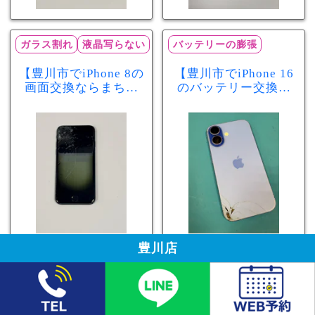
ガラス割れ
液晶写らない
バッテリーの膨張
【豊川市でiPhone 8の
【豊川市でiPhone 16
画面交換ならまちス
のバッテリー交換な
マ豊川店】画面割
らまちスマ豊川店】
れ・液晶不良も当日
少し膨張したバッテ
60分で修理可能！
リーも当日90分で安
心修理！
豊川店
まちスマ
モバイルライフを"もっと"豊かに