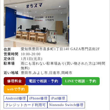
愛知県豊田市喜多町1丁目140 GAZA専門店街2F
住所
営業時間
10:00-20:00
定休日
1月1日(元旦)
駐車場
雨にも濡れない駐車場あり(買い物された方は3時間
無料)
近い地域
豊田市,みよし市,日進市,岡崎市
修理料金
電話で相談・予約
LINEで相談・予約
webで予約
Android修理
iPhone修理
iPad修理
クレジットカード利用可
Nintendo Switch修理