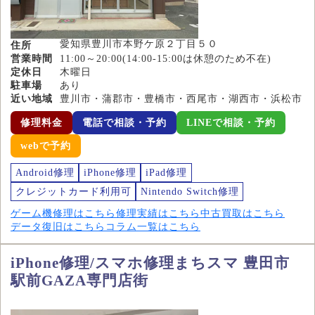
愛知県豊川市本野ケ原２丁目５０
住所
営業時間
11:00～20:00(14:00-15:00は休憩のため不在)
定休日
木曜日
駐車場
あり
近い地域
豊川市・蒲郡市・豊橋市・西尾市・湖西市・浜松市
修理料金
電話で相談・予約
LINEで相談・予約
webで予約
Android修理
iPhone修理
iPad修理
クレジットカード利用可
Nintendo Switch修理
ゲーム機修理はこちら
修理実績はこちら
中古買取はこちら
データ復旧はこちら
コラム一覧はこちら
iPhone修理/スマホ修理まちスマ 豊田市
駅前GAZA専門店街