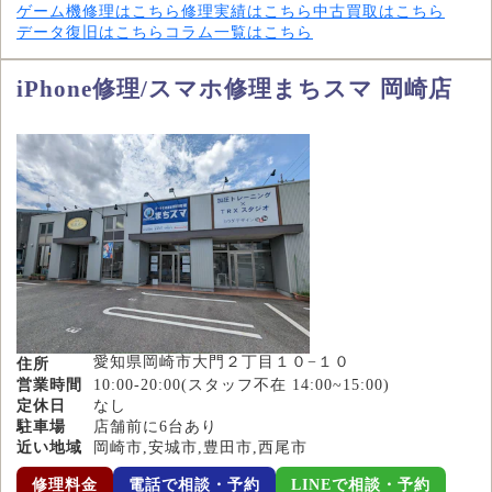
ゲーム機修理はこちら
修理実績はこちら
中古買取はこちら
データ復旧はこちら
コラム一覧はこちら
iPhone修理/スマホ修理まちスマ 岡崎店
愛知県岡崎市大門２丁目１０−１０
住所
営業時間
10:00-20:00(スタッフ不在 14:00~15:00)
定休日
なし
駐車場
店舗前に6台あり
近い地域
岡崎市,安城市,豊田市,西尾市
修理料金
電話で相談・予約
LINEで相談・予約