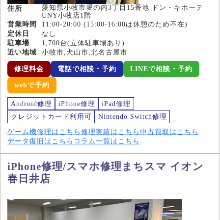
愛知県小牧市堀の内3丁目15番地 ドン・キホーテ
住所
UNY小牧店1階
営業時間
11:00-20:00 (15:00-16:00は休憩のため不在)
定休日
なし
駐車場
1,700台(立体駐車場あり)
近い地域
小牧市,犬山市,北名古屋市
修理料金
電話で相談・予約
LINEで相談・予約
webで予約
Android修理
iPhone修理
iPad修理
クレジットカード利用可
Nintendo Switch修理
ゲーム機修理はこちら
修理実績はこちら
中古買取はこちら
データ復旧はこちら
コラム一覧はこちら
iPhone修理/スマホ修理まちスマ イオン
春日井店