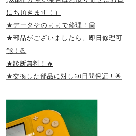
にち頂きます！）
★データそのままで修理！🤗
★部品がございましたら、即日修理可
能！💪
★診断無料！🔥
★交換した部品に対し60日間保証！🌟