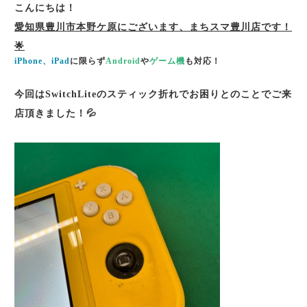
こんにちは！
愛知県豊川市本野ケ原にございます、まちスマ豊川店です！
🌟
iPhone、iPad
に限らず
Android
や
ゲーム機
も対応！
今回はSwitchLiteのスティック折れでお困りとのことでご来
店頂きました！💦