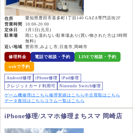
愛知県豊田市喜多町1丁目140 GAZA専門店街2F
住所
営業時間
10:00-20:00
定休日
1月1日(元旦)
駐車場
雨にも濡れない駐車場あり(買い物された方は3時間
無料)
近い地域
豊田市,みよし市,日進市,岡崎市
修理料金
電話で相談・予約
LINEで相談・予約
webで予約
Android修理
iPhone修理
iPad修理
クレジットカード利用可
Nintendo Switch修理
ゲーム機修理はこちら
修理実績はこちら
中古買取はこちら
データ復旧はこちら
コラム一覧はこちら
iPhone修理/スマホ修理まちスマ 岡崎店