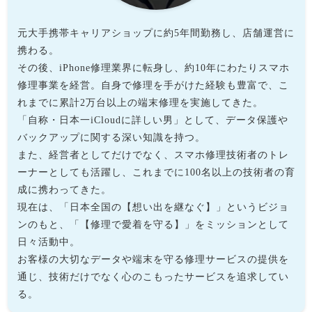
元大手携帯キャリアショップに約5年間勤務し、店舗運営に
携わる。
その後、iPhone修理業界に転身し、約10年にわたりスマホ
修理事業を経営。自身で修理を手がけた経験も豊富で、こ
れまでに累計2万台以上の端末修理を実施してきた。
「自称・日本一iCloudに詳しい男」として、データ保護や
バックアップに関する深い知識を持つ。
また、経営者としてだけでなく、スマホ修理技術者のトレ
ーナーとしても活躍し、これまでに100名以上の技術者の育
成に携わってきた。
現在は、「日本全国の【想い出を継なぐ】」というビジョ
ンのもと、「【修理で愛着を守る】」をミッションとして
日々活動中。
お客様の大切なデータや端末を守る修理サービスの提供を
通じ、技術だけでなく心のこもったサービスを追求してい
る。