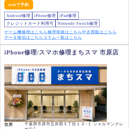
webで予約
Android修理
iPhone修理
iPad修理
クレジットカード利用可
Nintendo Switch修理
ゲーム機修理はこちら
修理実績はこちら
中古買取はこちら
データ復旧はこちら
コラム一覧はこちら
iPhone修理/スマホ修理まちスマ 市原店
千葉県市原市五井西５丁目１３−１ シャルマンクレ
住所
ール2