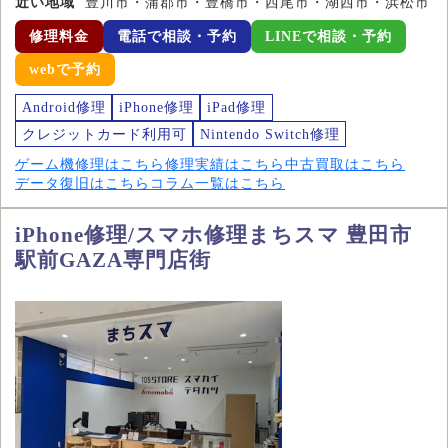
近い地域
豊川市・蒲郡市・豊橋市・西尾市・湖西市・浜松市
修理料金
電話で相談・予約
LINEで相談・予約
webで予約
Android修理
iPhone修理
iPad修理
クレジットカード利用可
Nintendo Switch修理
ゲーム機修理はこちら
修理実績はこちら
中古買取はこちら
データ復旧はこちら
コラム一覧はこちら
iPhone修理/スマホ修理まちスマ 豊田市
駅前GAZA専門店街