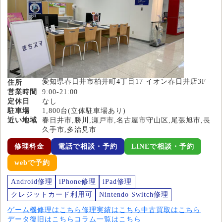
愛知県春日井市柏井町4丁目17 イオン春日井店3F
住所
営業時間
9:00-21:00
定休日
なし
駐車場
1,800台(立体駐車場あり)
近い地域
春日井市,勝川,瀬戸市,名古屋市守山区,尾張旭市,長
久手市,多治見市
修理料金
電話で相談・予約
LINEで相談・予約
webで予約
Android修理
iPhone修理
iPad修理
クレジットカード利用可
Nintendo Switch修理
ゲーム機修理はこちら
修理実績はこちら
中古買取はこちら
データ復旧はこちら
コラム一覧はこちら