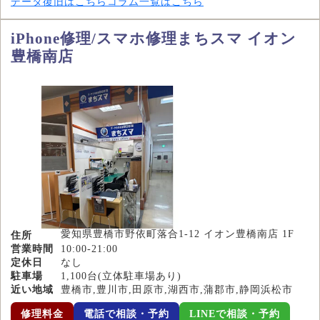
データ復旧はこちら
コラム一覧はこちら
iPhone修理/スマホ修理まちスマ イオン
豊橋南店
愛知県豊橋市野依町落合1-12 イオン豊橋南店 1F
住所
営業時間
10:00-21:00
定休日
なし
駐車場
1,100台(立体駐車場あり)
近い地域
豊橋市,豊川市,田原市,湖西市,蒲郡市,静岡浜松市
修理料金
電話で相談・予約
LINEで相談・予約