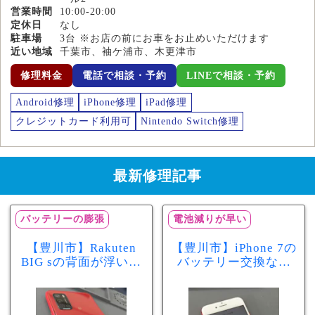
営業時間
10:00-20:00
定休日
なし
駐車場
3台 ※お店の前にお車をお止めいただけます
近い地域
千葉市、袖ケ浦市、木更津市
修理料金
電話で相談・予約
LINEで相談・予約
Android修理
iPhone修理
iPad修理
クレジットカード利用可
Nintendo Switch修理
最新修理記事
バッテリーの膨張
電池減りが早い
【豊川市】Rakuten
【豊川市】iPhone 7の
BIG sの背面が浮いて
バッテリー交換なら
きた…それはバッテ
まちスマ豊川店へ！
リー膨張のサインか
最大容量70％で電池
もしれません！バッ
の減りが早い症状も