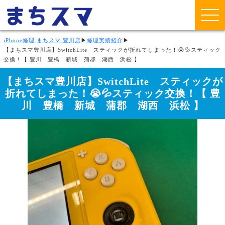
iPhone修理 まちスマ 豊川店
▶
修理実績紹介
▶
【まちスマ豊川店】SwitchLite スティックが折れてしまった！😭💦スティック
交換！【 豊川 豊橋 新城 蒲郡 湖西 浜松 】
【まちスマ豊川店】SwitchLite スティックが
折れてしまった！😭💦スティック交換！【 豊
川 豊橋 新城 蒲郡 湖西 浜松 】