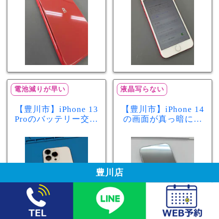
テリー交換修理事例
当日60分で改善
電池減りが早い
液晶写らない
【豊川市】iPhone 13
【豊川市】iPhone 14
Proのバッテリー交換
の画面が真っ暗に…
を実施！電池の減り
画面交換で当日60分
が早い症状も当日90
修理！データそのま
分で改善
まで復旧しました
豊川店