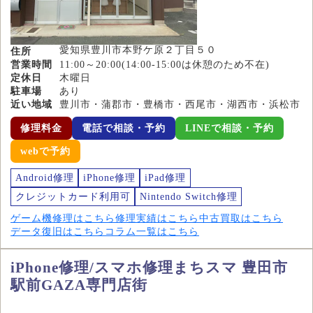
愛知県豊川市本野ケ原２丁目５０
住所
営業時間
11:00～20:00(14:00-15:00は休憩のため不在)
定休日
木曜日
駐車場
あり
近い地域
豊川市・蒲郡市・豊橋市・西尾市・湖西市・浜松市
修理料金
電話で相談・予約
LINEで相談・予約
webで予約
Android修理
iPhone修理
iPad修理
クレジットカード利用可
Nintendo Switch修理
ゲーム機修理はこちら
修理実績はこちら
中古買取はこちら
データ復旧はこちら
コラム一覧はこちら
iPhone修理/スマホ修理まちスマ 豊田市
駅前GAZA専門店街