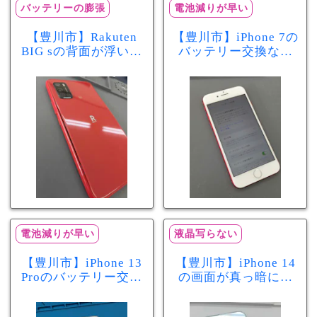
バッテリーの膨張
電池減りが早い
【豊川市】Rakuten
【豊川市】iPhone 7の
BIG sの背面が浮いて
バッテリー交換なら
きた…それはバッテ
まちスマ豊川店へ！
リー膨張のサインか
最大容量70％で電池
もしれません！バッ
の減りが早い症状も
テリー交換修理事例
当日60分で改善
電池減りが早い
液晶写らない
【豊川市】iPhone 13
【豊川市】iPhone 14
Proのバッテリー交換
の画面が真っ暗に…
を実施！電池の減り
画面交換で当日60分
が早い症状も当日90
修理！データそのま