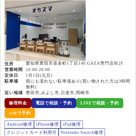
愛知県豊田市喜多町1丁目140 GAZA専門店街2F
住所
営業時間
10:00-20:00
定休日
1月1日(元旦)
駐車場
雨にも濡れない駐車場あり(買い物された方は3時間
無料)
近い地域
豊田市,みよし市,日進市,岡崎市
修理料金
電話で相談・予約
LINEで相談・予約
webで予約
Android修理
iPhone修理
iPad修理
クレジットカード利用可
Nintendo Switch修理