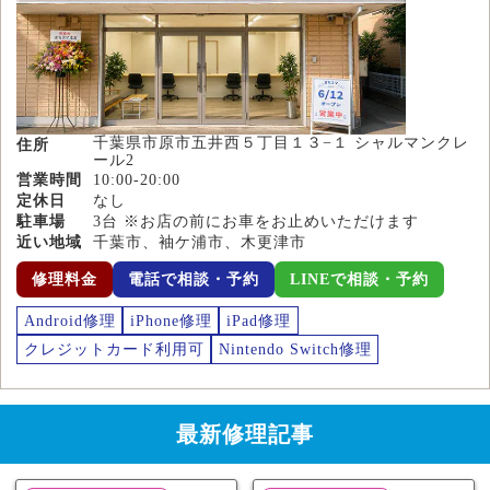
千葉県市原市五井西５丁目１３−１ シャルマンクレ
住所
ール2
営業時間
10:00-20:00
定休日
なし
駐車場
3台 ※お店の前にお車をお止めいただけます
近い地域
千葉市、袖ケ浦市、木更津市
修理料金
電話で相談・予約
LINEで相談・予約
Android修理
iPhone修理
iPad修理
クレジットカード利用可
Nintendo Switch修理
最新修理記事