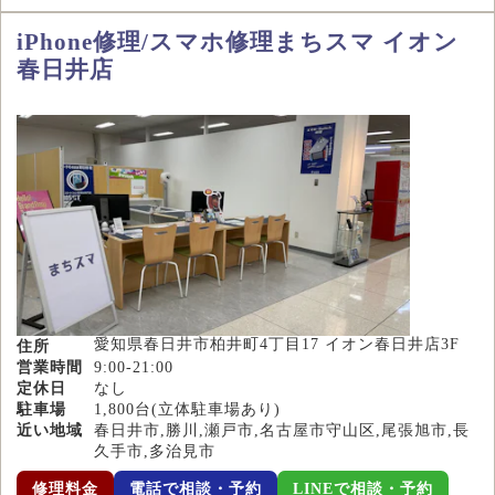
iPhone修理/スマホ修理まちスマ イオン
春日井店
愛知県春日井市柏井町4丁目17 イオン春日井店3F
住所
営業時間
9:00-21:00
定休日
なし
駐車場
1,800台(立体駐車場あり)
近い地域
春日井市,勝川,瀬戸市,名古屋市守山区,尾張旭市,長
久手市,多治見市
修理料金
電話で相談・予約
LINEで相談・予約