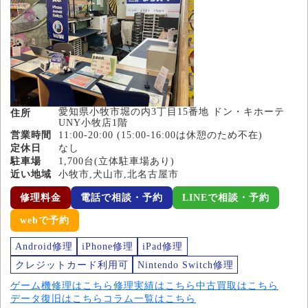
愛知県小牧市堀の内3丁目15番地 ドン・キホーテ
住所
UNY小牧店1階
営業時間
11:00-20:00 (15:00-16:00は休憩のため不在)
定休日
なし
駐車場
1,700台(立体駐車場あり)
近い地域
小牧市,犬山市,北名古屋市
修理料金
電話で相談・予約
LINEで相談・予約
webで予約
Android修理
iPhone修理
iPad修理
クレジットカード利用可
Nintendo Switch修理
ゲーム機修理はこちら
修理実績はこちら
中古買取はこちら
データ復旧はこちら
コラム一覧はこちら