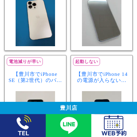
分で改善
まで復旧しました
電池減りが早い
起動しない
【豊川市でiPhone
【豊川市でiPhone 14
SE（第2世代）のバッ
の電源が入らない修
テリー交換ならまち
理ならまちスマ豊川
スマ豊川店】電池の
店】バッテリー交換
減りが早い症状も当
で復旧するケースも
日60分で改善！
あります！
豊川店