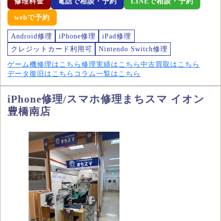
修理料金
電話で相談・予約
LINEで相談・予約
webで予約
Android修理
iPhone修理
iPad修理
クレジットカード利用可
Nintendo Switch修理
ゲーム機修理はこちら
修理実績はこちら
中古買取はこちら
データ復旧はこちら
コラム一覧はこちら
iPhone修理/スマホ修理まちスマ イオン
豊橋南店