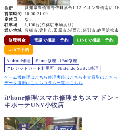
愛知県豊橋市野依町落合1-12 イオン豊橋南店 1F
住所
営業時間
10:00-21:00
定休日
なし
駐車場
1,100台(立体駐車場あり)
近い地域
豊橋市,豊川市,田原市,湖西市,蒲郡市,静岡浜松市
修理料金
電話で相談・予約
LINEで相談・予約
webで予約
Android修理
iPhone修理
iPad修理
クレジットカード利用可
Nintendo Switch修理
ゲーム機修理はこちら
修理実績はこちら
中古買取はこちら
データ復旧はこちら
コラム一覧はこちら
iPhone修理/スマホ修理まちスマ ドン・
キホーテUNY小牧店