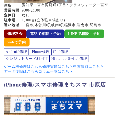
愛知県一宮市両郷町1丁目2 テラスウォーク一宮2F
住所
営業時間
9:00-21:00
定休日
なし
駐車場
1,300台(立体駐車場あり)
近い地域
一宮市,木曽川町,岐南町,稲沢市,岩倉市,羽島市
修理料金
電話で相談・予約
LINEで相談・予約
webで予約
Android修理
iPhone修理
iPad修理
クレジットカード利用可
Nintendo Switch修理
ゲーム機修理はこちら
修理実績はこちら
中古買取はこちら
データ復旧はこちら
コラム一覧はこちら
iPhone修理/スマホ修理まちスマ 市原店