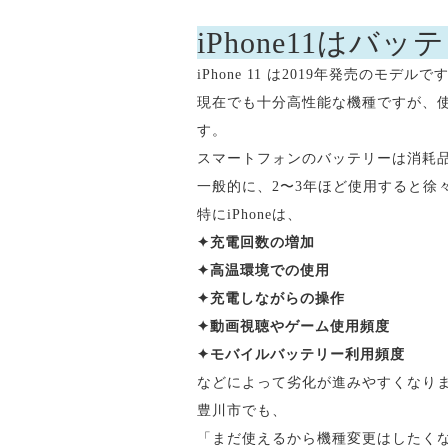
iPhone11は
iPhone 11 は2019年発売のモデルで
現在でも十分高性能な機種ですが、使
す。
スマートフォンのバッテリーは消耗
一般的に、2〜3年ほど使用すると徐
特にiPhoneは、
✦
充電回数の増加
✦
高温環境での使用
✦
充電しながらの操作
✦
動画視聴やゲーム使用頻度
✦
モバイルバッテリー利用頻度
などによって劣化が進みやすくなり
豊川市でも、
「まだ使えるから機種変更はしたく