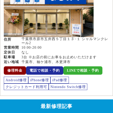
千葉県市原市五井西５丁目１３−１ シャルマンクレ
住所
ール2
営業時間
10:00-20:00
定休日
なし
駐車場
3台 ※お店の前にお車をお止めいただけます
近い地域
千葉市、袖ケ浦市、木更津市
修理料金
電話で相談・予約
LINEで相談・予約
Android修理
iPhone修理
iPad修理
クレジットカード利用可
Nintendo Switch修理
最新修理記事