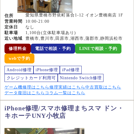
愛知県豊橋市野依町落合1-12 イオン豊橋南店 1F
住所
営業時間
10:00-21:00
定休日
なし
駐車場
1,100台(立体駐車場あり)
近い地域
豊橋市,豊川市,田原市,湖西市,蒲郡市,静岡浜松市
修理料金
電話で相談・予約
LINEで相談・予約
webで予約
Android修理
iPhone修理
iPad修理
クレジットカード利用可
Nintendo Switch修理
ゲーム機修理はこちら
修理実績はこちら
中古買取はこちら
データ復旧はこちら
コラム一覧はこちら
iPhone修理/スマホ修理まちスマ ドン・
キホーテUNY小牧店