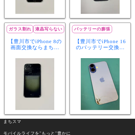
ガラス割れ
液晶写らない
バッテリーの膨張
【豊川市でiPhone 8の
【豊川市でiPhone 16
画面交換ならまちス
のバッテリー交換な
マ豊川店】画面割
らまちスマ豊川店】
れ・液晶不良も当日
少し膨張したバッテ
60分で修理可能！
リーも当日90分で安
心修理！
まちスマ
モバイルライフを"もっと"豊かに