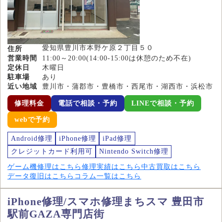
愛知県豊川市本野ケ原２丁目５０
住所
営業時間
11:00～20:00(14:00-15:00は休憩のため不在)
定休日
木曜日
駐車場
あり
近い地域
豊川市・蒲郡市・豊橋市・西尾市・湖西市・浜松市
修理料金
電話で相談・予約
LINEで相談・予約
webで予約
Android修理
iPhone修理
iPad修理
クレジットカード利用可
Nintendo Switch修理
ゲーム機修理はこちら
修理実績はこちら
中古買取はこちら
データ復旧はこちら
コラム一覧はこちら
iPhone修理/スマホ修理まちスマ 豊田市
駅前GAZA専門店街