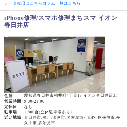
データ復旧はこちら
コラム一覧はこちら
iPhone修理/スマホ修理まちスマ イオン
春日井店
愛知県春日井市柏井町4丁目17 イオン春日井店3F
住所
営業時間
9:00-21:00
定休日
なし
駐車場
1,800台(立体駐車場あり)
近い地域
春日井市,勝川,瀬戸市,名古屋市守山区,尾張旭市,長
久手市,多治見市