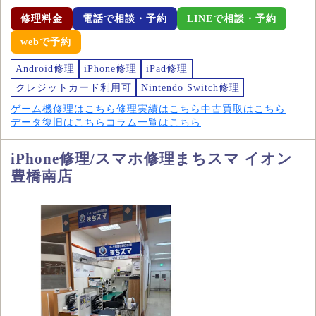
修理料金
電話で相談・予約
LINEで相談・予約
webで予約
Android修理
iPhone修理
iPad修理
クレジットカード利用可
Nintendo Switch修理
ゲーム機修理はこちら
修理実績はこちら
中古買取はこちら
データ復旧はこちら
コラム一覧はこちら
iPhone修理/スマホ修理まちスマ イオン
豊橋南店