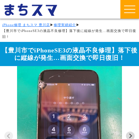
iPhone修理 まちスマ 豊川店
▶
修理実績紹介
▶
【豊川市でiPhoneSE3の液晶不良修理】落下後に縦線が発生…画面交換で即日復
旧！
【豊川市でiPhoneSE3の液晶不良修理】落下後
に縦線が発生…画面交換で即日復旧！