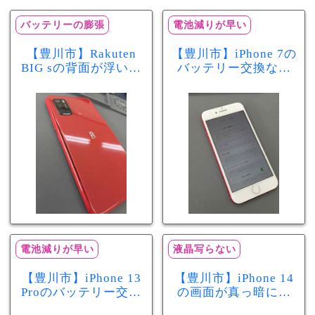
バッテリーの膨張
電池減りが早い
【豊川市】Rakuten
【豊川市】iPhone 7の
BIG sの背面が浮いて
バッテリー交換なら
きた…それはバッテ
まちスマ豊川店へ！
リー膨張のサインか
最大容量70％で電池
もしれません！バッ
の減りが早い症状も
テリー交換修理事例
当日60分で改善
電池減りが早い
液晶写らない
【豊川市】iPhone 13
【豊川市】iPhone 14
Proのバッテリー交換
の画面が真っ暗に…
を実施！電池の減り
画面交換で当日60分