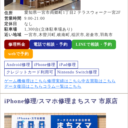
愛知県一宮市両郷町1丁目2 テラスウォーク一宮2F
住所
営業時間
9:00-21:00
定休日
なし
駐車場
1,300台(立体駐車場あり)
近い地域
一宮市,木曽川町,岐南町,稲沢市,岩倉市,羽島市
修理料金
電話で相談・予約
LINEで相談・予約
webで予約
Android修理
iPhone修理
iPad修理
クレジットカード利用可
Nintendo Switch修理
ゲーム機修理はこちら
修理実績はこちら
中古買取はこちら
データ復旧はこちら
コラム一覧はこちら
iPhone修理/スマホ修理まちスマ 市原店