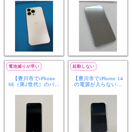
が早い症状も当日90
修理！データそのま
分で改善
まで復旧しました
電池減りが早い
起動しない
【豊川市でiPhone
【豊川市でiPhone 14
SE（第2世代）のバッ
の電源が入らない修
テリー交換ならまち
理ならまちスマ豊川
スマ豊川店】電池の
店】バッテリー交換
減りが早い症状も当
で復旧するケースも
日60分で改善！
あります！