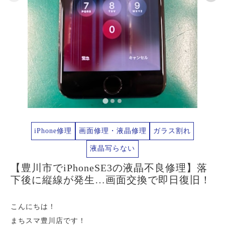
iPhone修理
画面修理・液晶修理
ガラス割れ
液晶写らない
【豊川市でiPhoneSE3の液晶不良修理】落
下後に縦線が発生…画面交換で即日復旧！
こんにちは！
まちスマ豊川店です！