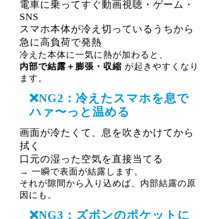
電車に乗ってすぐ動画視聴・ゲーム・
SNS
スマホ本体が冷え切っているうちから
急に高負荷で発熱
冷えた本体に一気に熱が加わると、
内部で結露＋膨張・収縮
が起きやすくなり
ます。
❌NG2：冷えたスマホを息で
ハァ〜っと温める
画面が冷たくて、息を吹きかけてから
拭く
口元の湿った空気を直接当てる
→ 一瞬で表面が結露します。
それが隙間から入り込めば、内部結露の原
因にも。
❌NG3：ズボンのポケットに