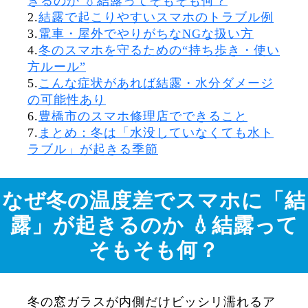
きるのか 💧結露ってそもそも何？
2.
結露で起こりやすいスマホのトラブル例
3.
電車・屋外でやりがちなNGな扱い方
4.
冬のスマホを守るための“持ち歩き・使い
方ルール”
5.
こんな症状があれば結露・水分ダメージ
の可能性あり
6.
豊橋市のスマホ修理店でできること
7.
まとめ：冬は「水没していなくても水ト
ラブル」が起きる季節
なぜ冬の温度差でスマホに「結
露」が起きるのか 💧結露って
そもそも何？
冬の窓ガラスが内側だけビッシリ濡れるア