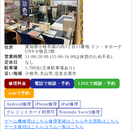
愛知県小牧市堀の内3丁目15番地 ドン・キホーテ
住所
UNY小牧店1階
営業時間
11:00-20:00 (15:00-16:00は休憩のため不在)
定休日
なし
駐車場
1,700台(立体駐車場あり)
近い地域
小牧市,犬山市,北名古屋市
修理料金
電話で相談・予約
LINEで相談・予約
webで予約
Android修理
iPhone修理
iPad修理
クレジットカード利用可
Nintendo Switch修理
ゲーム機修理はこちら
修理実績はこちら
中古買取はこちら
データ復旧はこちら
コラム一覧はこちら