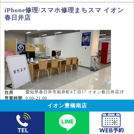
iPhone修理/スマホ修理まちスマ イオン
春日井店
愛知県春日井市柏井町4丁目17 イオン春日井店3F
住所
営業時間
9:00-21:00
定休日
なし
イオン豊橋南店
駐車場
1,800台(立体駐車場あり)
近い地域
春日井市,勝川,瀬戸市,名古屋市守山区,尾張旭市,長
久手市,多治見市
修理料金
電話で相談・予約
LINEで相談・予約