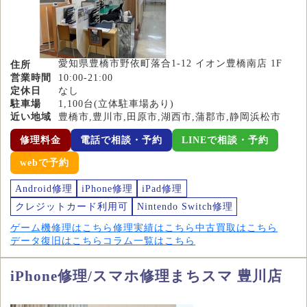
愛知県豊橋市野依町落合1-12 イオン豊橋南店 1F
住所
営業時間
10:00-21:00
定休日
なし
駐車場
1,100台(立体駐車場あり)
近い地域
豊橋市,豊川市,田原市,湖西市,蒲郡市,静岡浜松市
修理料金
電話で相談・予約
LINEで相談・予約
webで予約
Android修理
iPhone修理
iPad修理
クレジットカード利用可
Nintendo Switch修理
ゲーム機修理はこちら
修理実績はこちら
中古買取はこちら
データ復旧はこちら
コラム一覧はこちら
iPhone修理/スマホ修理まちスマ 豊川店