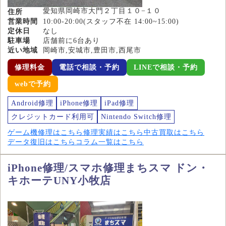
愛知県岡崎市大門２丁目１０−１０
住所
営業時間
10:00-20:00(スタッフ不在 14:00~15:00)
定休日
なし
駐車場
店舗前に6台あり
近い地域
岡崎市,安城市,豊田市,西尾市
修理料金
電話で相談・予約
LINEで相談・予約
webで予約
Android修理
iPhone修理
iPad修理
クレジットカード利用可
Nintendo Switch修理
ゲーム機修理はこちら
修理実績はこちら
中古買取はこちら
データ復旧はこちら
コラム一覧はこちら
iPhone修理/スマホ修理まちスマ ドン・
キホーテUNY小牧店