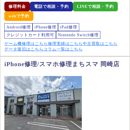
修理料金
電話で相談・予約
LINEで相談・予約
webで予約
Android修理
iPhone修理
iPad修理
クレジットカード利用可
Nintendo Switch修理
ゲーム機修理はこちら
修理実績はこちら
中古買取はこちら
データ復旧はこちら
コラム一覧はこちら
iPhone修理/スマホ修理まちスマ 岡崎店