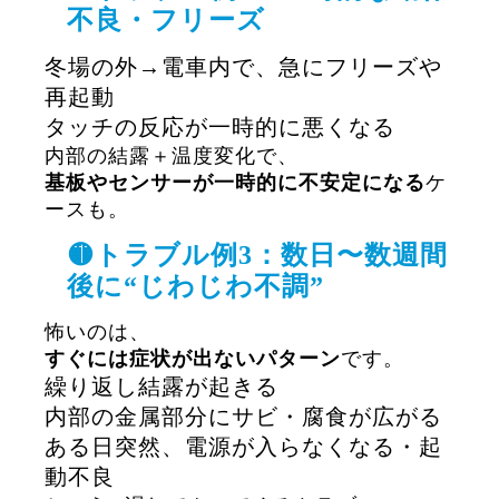
不良・フリーズ
冬場の外→電車内で、急にフリーズや
再起動
タッチの反応が一時的に悪くなる
内部の結露＋温度変化で、
基板やセンサーが一時的に不安定になる
ケ
ースも。
🟡トラブル例3：数日〜数週間
後に“じわじわ不調”
怖いのは、
すぐには症状が出ないパターン
です。
繰り返し結露が起きる
内部の金属部分にサビ・腐食が広がる
ある日突然、電源が入らなくなる・起
動不良