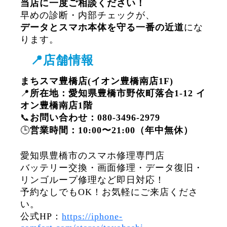
当店に一度ご相談ください！
早めの診断・内部チェックが、
データとスマホ本体を守る一番の近道
にな
ります。
📍店舗情報
まちスマ豊橋店(イオン豊橋南店1F)
📍
所在地：愛知県豊橋市野依町落合1-12 イ
オン豊橋南店1階
📞
お問い合わせ：080-3496-2979
🕒
営業時間：10:00〜21:00（年中無休）
愛知県豊橋市のスマホ修理専門店
バッテリー交換・画面修理・データ復旧・
リンゴループ修理など即日対応！
予約なしでもOK！お気軽にご来店くださ
い。
公式HP：
https://iphone-