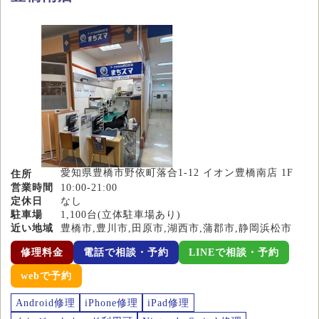
愛知県豊橋市野依町落合1-12 イオン豊橋南店 1F
住所
営業時間
10:00-21:00
定休日
なし
駐車場
1,100台(立体駐車場あり)
近い地域
豊橋市,豊川市,田原市,湖西市,蒲郡市,静岡浜松市
修理料金
電話で相談・予約
LINEで相談・予約
webで予約
Android修理
iPhone修理
iPad修理