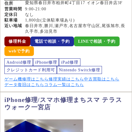
愛知県春日井市柏井町4丁目17 イオン春日井店3F
住所
営業時間
9:00-21:00
定休日
なし
駐車場
1,800台(立体駐車場あり)
近い地域
春日井市,勝川,瀬戸市,名古屋市守山区,尾張旭市,長
久手市,多治見市
修理料金
電話で相談・予約
LINEで相談・予約
webで予約
Android修理
iPhone修理
iPad修理
クレジットカード利用可
Nintendo Switch修理
ゲーム機修理はこちら
修理実績はこちら
中古買取はこちら
データ復旧はこちら
コラム一覧はこちら
iPhone修理/スマホ修理まちスマ テラス
ウォーク一宮店