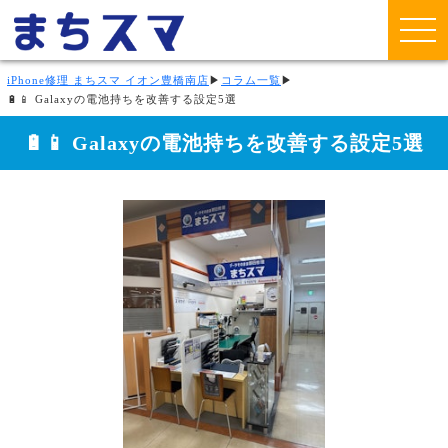
iPhone修理 まちスマ イオン豊橋南店
▶
コラム一覧
▶
🔋📱 Galaxyの電池持ちを改善する設定5選
🔋📱 Galaxyの電池持ちを改善する設定5選