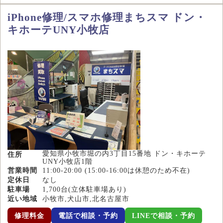
iPhone修理/スマホ修理まちスマ ドン・
キホーテUNY小牧店
愛知県小牧市堀の内3丁目15番地 ドン・キホーテ
住所
UNY小牧店1階
営業時間
11:00-20:00 (15:00-16:00は休憩のため不在)
定休日
なし
駐車場
1,700台(立体駐車場あり)
近い地域
小牧市,犬山市,北名古屋市
修理料金
電話で相談・予約
LINEで相談・予約