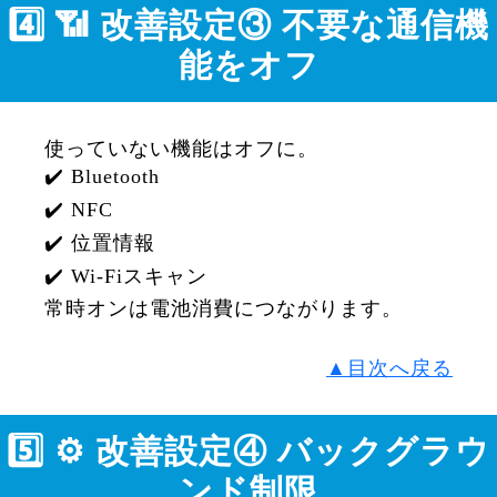
4️⃣ 📶 改善設定③ 不要な通信機
能をオフ
使っていない機能はオフに。
✔️ Bluetooth
✔️ NFC
✔️ 位置情報
✔️ Wi-Fiスキャン
常時オンは電池消費につながります。
▲目次へ戻る
5️⃣ ⚙️ 改善設定④ バックグラウ
ンド制限