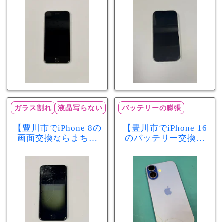
減りが早い症状も当
で復旧するケースも
日60分で改善！
あります！
ガラス割れ
液晶写らない
バッテリーの膨張
【豊川市でiPhone 8の
【豊川市でiPhone 16
画面交換ならまちス
のバッテリー交換な
マ豊川店】画面割
らまちスマ豊川店】
れ・液晶不良も当日
少し膨張したバッテ
60分で修理可能！
リーも当日90分で安
心修理！