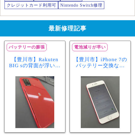
クレジットカード利用可
Nintendo Switch修理
最新修理記事
バッテリーの膨張
電池減りが早い
【豊川市】Rakuten
【豊川市】iPhone 7の
BIG sの背面が浮いて
バッテリー交換なら
きた…それはバッテ
まちスマ豊川店へ！
リー膨張のサインか
最大容量70％で電池
もしれません！バッ
の減りが早い症状も
テリー交換修理事例
当日60分で改善