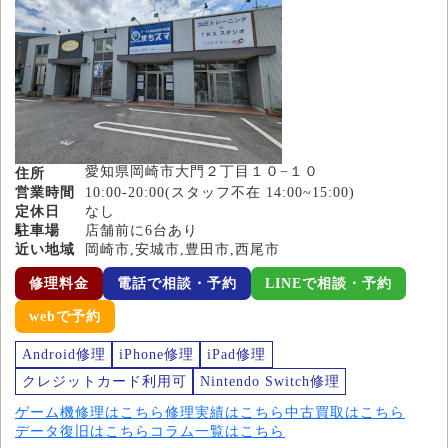
愛知県岡崎市大門２丁目１０−１０
住所
営業時間
10:00-20:00(スタッフ不在 14:00~15:00)
定休日
なし
駐車場
店舗前に6台あり
近い地域
岡崎市,安城市,豊田市,西尾市
修理料金
電話で相談・予約
LINEで相談・予約
webで予約
Android修理
iPhone修理
iPad修理
クレジットカード利用可
Nintendo Switch修理
ゲーム機修理はこちら
修理実績はこちら
中古買取はこちら
データ復旧はこちら
コラム一覧はこちら