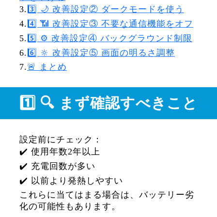
3.
3️⃣ 🌙 改善設定② ダークモードを使う
4.
4️⃣ 📶 改善設定③ 不要な通信機能をオフ
5.
5️⃣ ⚙️ 改善設定④ バックグラウンド制限
6.
6️⃣ 🔆 改善設定⑤ 画面の明るさ調整
7.
🚨 まとめ
1️⃣ 🔍 まず確認すべきこと
設定前にチェック：
✔️ 使用年数2年以上
✔️ 充電回数が多い
✔️ 以前より発熱しやすい
これらに当てはまる場合は、バッテリー劣
化の可能性もあります。