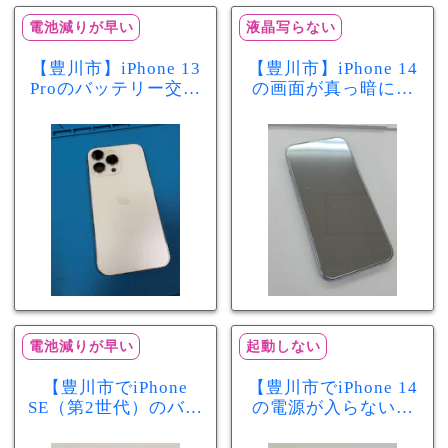
電池減りが早い
液晶写らない
【豊川市】iPhone 13
【豊川市】iPhone 14
Proのバッテリー交換
の画面が真っ暗に…
を実施！電池の減り
画面交換で当日60分
が早い症状も当日90
修理！データそのま
分で改善
まで復旧しました
電池減りが早い
起動しない
【豊川市でiPhone
【豊川市でiPhone 14
SE（第2世代）のバッ
の電源が入らない修
テリー交換ならまち
理ならまちスマ豊川
スマ豊川店】電池の
店】バッテリー交換