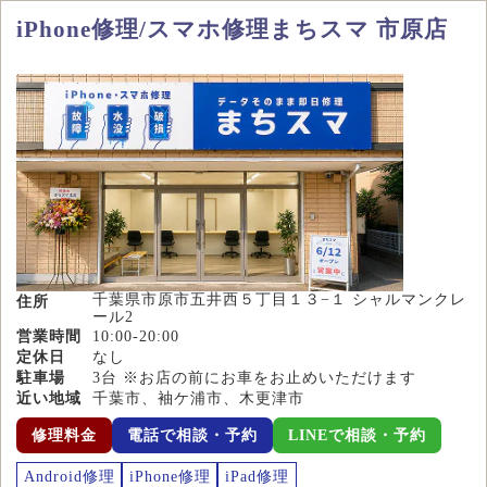
iPhone修理/スマホ修理まちスマ 市原店
千葉県市原市五井西５丁目１３−１ シャルマンクレ
住所
ール2
営業時間
10:00-20:00
定休日
なし
駐車場
3台 ※お店の前にお車をお止めいただけます
近い地域
千葉市、袖ケ浦市、木更津市
修理料金
電話で相談・予約
LINEで相談・予約
Android修理
iPhone修理
iPad修理