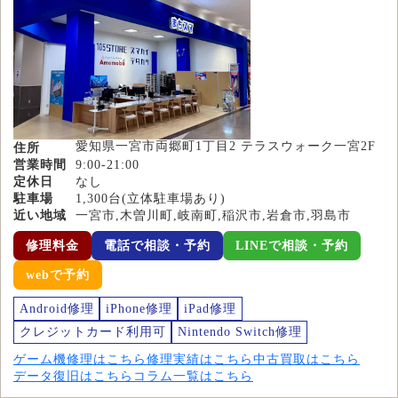
愛知県一宮市両郷町1丁目2 テラスウォーク一宮2F
住所
営業時間
9:00-21:00
定休日
なし
駐車場
1,300台(立体駐車場あり)
近い地域
一宮市,木曽川町,岐南町,稲沢市,岩倉市,羽島市
修理料金
電話で相談・予約
LINEで相談・予約
webで予約
Android修理
iPhone修理
iPad修理
クレジットカード利用可
Nintendo Switch修理
ゲーム機修理はこちら
修理実績はこちら
中古買取はこちら
データ復旧はこちら
コラム一覧はこちら