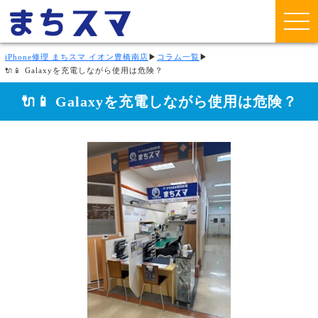
iPhone修理 まちスマ イオン豊橋南店
▶
コラム一覧
▶
🔌📱 Galaxyを充電しながら使用は危険？
🔌📱 Galaxyを充電しながら使用は危険？