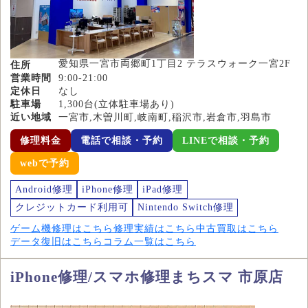
愛知県一宮市両郷町1丁目2 テラスウォーク一宮2F
住所
営業時間
9:00-21:00
定休日
なし
駐車場
1,300台(立体駐車場あり)
近い地域
一宮市,木曽川町,岐南町,稲沢市,岩倉市,羽島市
修理料金
電話で相談・予約
LINEで相談・予約
webで予約
Android修理
iPhone修理
iPad修理
クレジットカード利用可
Nintendo Switch修理
ゲーム機修理はこちら
修理実績はこちら
中古買取はこちら
データ復旧はこちら
コラム一覧はこちら
iPhone修理/スマホ修理まちスマ 市原店