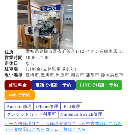
愛知県豊橋市野依町落合1-12 イオン豊橋南店 1F
住所
営業時間
10:00-21:00
定休日
なし
駐車場
1,100台(立体駐車場あり)
近い地域
豊橋市,豊川市,田原市,湖西市,蒲郡市,静岡浜松市
修理料金
電話で相談・予約
LINEで相談・予約
webで予約
Android修理
iPhone修理
iPad修理
クレジットカード利用可
Nintendo Switch修理
ゲーム機修理はこちら
修理実績はこちら
中古買取はこちら
データ復旧はこちら
コラム一覧はこちら