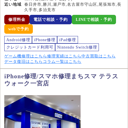
近い地域
春日井市,勝川,瀬戸市,名古屋市守山区,尾張旭市,長
久手市,多治見市
修理料金
電話で相談・予約
LINEで相談・予約
webで予約
Android修理
iPhone修理
iPad修理
クレジットカード利用可
Nintendo Switch修理
ゲーム機修理はこちら
修理実績はこちら
中古買取はこちら
データ復旧はこちら
コラム一覧はこちら
iPhone修理/スマホ修理まちスマ テラス
ウォーク一宮店