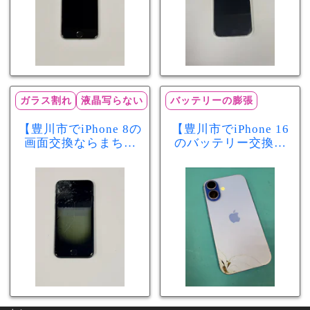
ガラス割れ
液晶写らない
バッテリーの膨張
【豊川市でiPhone 8の
【豊川市でiPhone 16
画面交換ならまちス
のバッテリー交換な
マ豊川店】画面割
らまちスマ豊川店】
れ・液晶不良も当日
少し膨張したバッテ
60分で修理可能！
リーも当日90分で安
心修理！