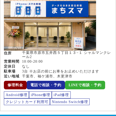
千葉県市原市五井西５丁目１３−１ シャルマンクレ
住所
ール2
営業時間
10:00-20:00
定休日
なし
駐車場
3台 ※お店の前にお車をお止めいただけます
近い地域
千葉市、袖ケ浦市、木更津市
修理料金
電話で相談・予約
LINEで相談・予約
Android修理
iPhone修理
iPad修理
クレジットカード利用可
Nintendo Switch修理