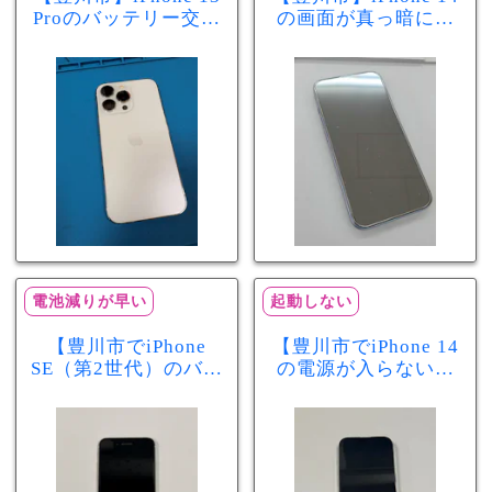
Proのバッテリー交換
の画面が真っ暗に…
を実施！電池の減り
画面交換で当日60分
が早い症状も当日90
修理！データそのま
分で改善
まで復旧しました
電池減りが早い
起動しない
【豊川市でiPhone
【豊川市でiPhone 14
SE（第2世代）のバッ
の電源が入らない修
テリー交換ならまち
理ならまちスマ豊川
スマ豊川店】電池の
店】バッテリー交換
減りが早い症状も当
で復旧するケースも
日60分で改善！
あります！