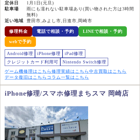
定休日
1月1日(元旦)
駐車場
雨にも濡れない駐車場あり(買い物された方は3時間
無料)
近い地域
豊田市,みよし市,日進市,岡崎市
修理料金
電話で相談・予約
LINEで相談・予約
webで予約
Android修理
iPhone修理
iPad修理
クレジットカード利用可
Nintendo Switch修理
ゲーム機修理はこちら
修理実績はこちら
中古買取はこちら
データ復旧はこちら
コラム一覧はこちら
iPhone修理/スマホ修理まちスマ 岡崎店