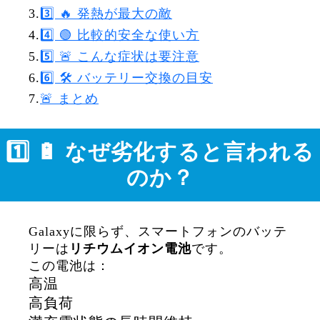
3.
3️⃣ 🔥 発熱が最大の敵
4.
4️⃣ 🟢 比較的安全な使い方
5.
5️⃣ 🚨 こんな症状は要注意
6.
6️⃣ 🛠 バッテリー交換の目安
7.
🚨 まとめ
1️⃣ 🔋 なぜ劣化すると言われる
のか？
Galaxyに限らず、スマートフォンのバッテ
リーは
リチウムイオン電池
です。
この電池は：
高温
高負荷