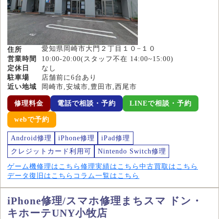
愛知県岡崎市大門２丁目１０−１０
住所
営業時間
10:00-20:00(スタッフ不在 14:00~15:00)
定休日
なし
駐車場
店舗前に6台あり
近い地域
岡崎市,安城市,豊田市,西尾市
修理料金
電話で相談・予約
LINEで相談・予約
webで予約
Android修理
iPhone修理
iPad修理
クレジットカード利用可
Nintendo Switch修理
ゲーム機修理はこちら
修理実績はこちら
中古買取はこちら
データ復旧はこちら
コラム一覧はこちら
iPhone修理/スマホ修理まちスマ ドン・
キホーテUNY小牧店