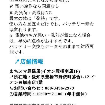
Galaxyの充電しながら使用は、
✔️ 軽い操作なら問題なし
❌ 高負荷＋高温はNG
最大の敵は「発熱」です。
使い方を見直すだけでも、バッテリー寿命
は変わります。
📱 電池持ちが悪い・発熱が気になる場合
は、早めの点検がおすすめです。
バッテリー交換もデータそのままで対応可
能です。
📍店舗情報
まちスマ豊橋店(イオン豊橋南店1F)
📍
所在地：愛知県豊橋市野依町落合1-12 イ
オン豊橋南店1階
📞
お問い合わせ：080-3496-2979
🕒
営業時間：10:00〜21:00（年中無休）