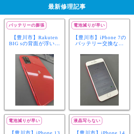
最新修理記事
バッテリーの膨張
電池減りが早い
【豊川市】Rakuten
【豊川市】iPhone 7の
BIG sの背面が浮いて
バッテリー交換なら
きた…それはバッテ
まちスマ豊川店へ！
リー膨張のサインか
最大容量70％で電池
もしれません！バッ
の減りが早い症状も
テリー交換修理事例
当日60分で改善
電池減りが早い
液晶写らない
【豊川市】iPhone 13
【豊川市】iPhone 14