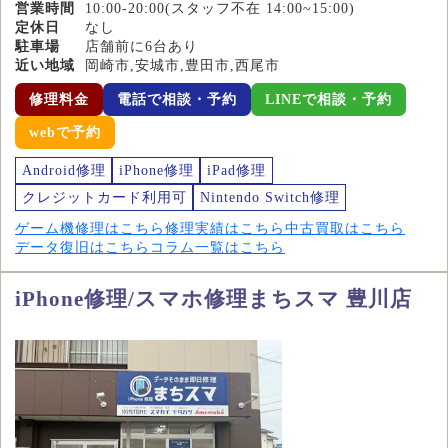
営業時間
10:00-20:00(スタッフ不在 14:00~15:00)
定休日
なし
駐車場
店舗前に6台あり
近い地域
岡崎市,安城市,豊田市,西尾市
修理料金
電話で相談・予約
LINEで相談・予約
webで予約
Android修理
iPhone修理
iPad修理
クレジットカード利用可
Nintendo Switch修理
ゲーム機修理はこちら
修理実績はこちら
中古買取はこちら
データ復旧はこちら
コラム一覧はこちら
iPhone修理/スマホ修理まちスマ 豊川店