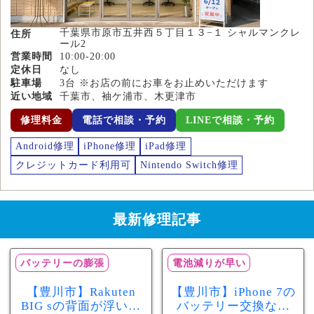
千葉県市原市五井西５丁目１３−１ シャルマンクレ
住所
ール2
営業時間
10:00-20:00
定休日
なし
駐車場
3台 ※お店の前にお車をお止めいただけます
近い地域
千葉市、袖ケ浦市、木更津市
修理料金
電話で相談・予約
LINEで相談・予約
Android修理
iPhone修理
iPad修理
クレジットカード利用可
Nintendo Switch修理
最新修理記事
バッテリーの膨張
電池減りが早い
【豊川市】Rakuten
【豊川市】iPhone 7の
BIG sの背面が浮いて
バッテリー交換なら