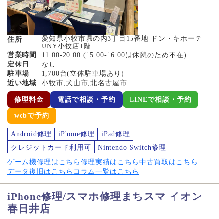
愛知県小牧市堀の内3丁目15番地 ドン・キホーテ
住所
UNY小牧店1階
営業時間
11:00-20:00 (15:00-16:00は休憩のため不在)
定休日
なし
駐車場
1,700台(立体駐車場あり)
近い地域
小牧市,犬山市,北名古屋市
修理料金
電話で相談・予約
LINEで相談・予約
webで予約
Android修理
iPhone修理
iPad修理
クレジットカード利用可
Nintendo Switch修理
ゲーム機修理はこちら
修理実績はこちら
中古買取はこちら
データ復旧はこちら
コラム一覧はこちら
iPhone修理/スマホ修理まちスマ イオン
春日井店