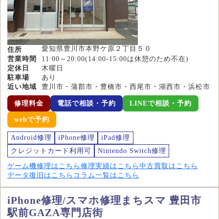
愛知県豊川市本野ケ原２丁目５０
住所
営業時間
11:00～20:00(14:00-15:00は休憩のため不在)
定休日
木曜日
駐車場
あり
近い地域
豊川市・蒲郡市・豊橋市・西尾市・湖西市・浜松市
修理料金
電話で相談・予約
LINEで相談・予約
webで予約
Android修理
iPhone修理
iPad修理
クレジットカード利用可
Nintendo Switch修理
ゲーム機修理はこちら
修理実績はこちら
中古買取はこちら
データ復旧はこちら
コラム一覧はこちら
iPhone修理/スマホ修理まちスマ 豊田市
駅前GAZA専門店街