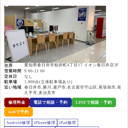
愛知県春日井市柏井町4丁目17 イオン春日井店3F
住所
営業時間
9:00-21:00
定休日
なし
駐車場
1,800台(立体駐車場あり)
近い地域
春日井市,勝川,瀬戸市,名古屋市守山区,尾張旭市,長
久手市,多治見市
修理料金
電話で相談・予約
LINEで相談・予約
webで予約
Android修理
iPhone修理
iPad修理