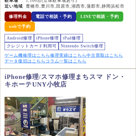
駐車場
1,100台(立体駐車場あり)
近い地域
豊橋市,豊川市,田原市,湖西市,蒲郡市,静岡浜松市
修理料金
電話で相談・予約
LINEで相談・予約
webで予約
Android修理
iPhone修理
iPad修理
クレジットカード利用可
Nintendo Switch修理
ゲーム機修理はこちら
修理実績はこちら
中古買取はこちら
データ復旧はこちら
コラム一覧はこちら
iPhone修理/スマホ修理まちスマ ドン・
キホーテUNY小牧店