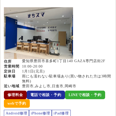
愛知県豊田市喜多町1丁目140 GAZA専門店街2F
住所
営業時間
10:00-20:00
定休日
1月1日(元旦)
駐車場
雨にも濡れない駐車場あり(買い物された方は3時間
無料)
近い地域
豊田市,みよし市,日進市,岡崎市
修理料金
電話で相談・予約
LINEで相談・予約
webで予約
Android修理
iPhone修理
iPad修理