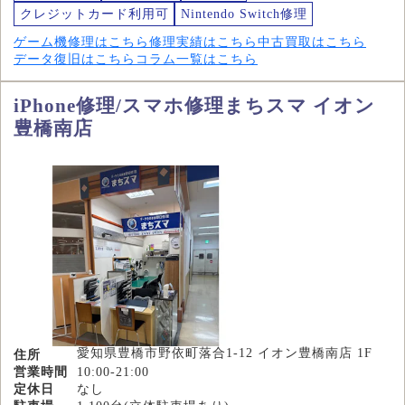
クレジットカード利用可
Nintendo Switch修理
ゲーム機修理はこちら
修理実績はこちら
中古買取はこちら
データ復旧はこちら
コラム一覧はこちら
iPhone修理/スマホ修理まちスマ イオン
豊橋南店
愛知県豊橋市野依町落合1-12 イオン豊橋南店 1F
住所
営業時間
10:00-21:00
定休日
なし