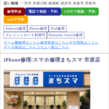
近い地域
一宮市,木曽川町,岐南町,稲沢市,岩倉市,羽島市
修理料金
電話で相談・予約
LINEで相談・予約
webで予約
Android修理
iPhone修理
iPad修理
クレジットカード利用可
Nintendo Switch修理
ゲーム機修理はこちら
修理実績はこちら
中古買取はこちら
データ復旧はこちら
コラム一覧はこちら
iPhone修理/スマホ修理まちスマ 市原店