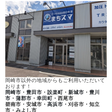
岡崎市以外の地域からもご利用いただいて
おります！
岡崎市
・
豊田市
・
設楽町
・
新城市
・
豊川
市
・
蒲郡市
・
幸田町・
西尾市
碧南市・安城市・
高浜市・
刈谷市・知立
市・みよし市