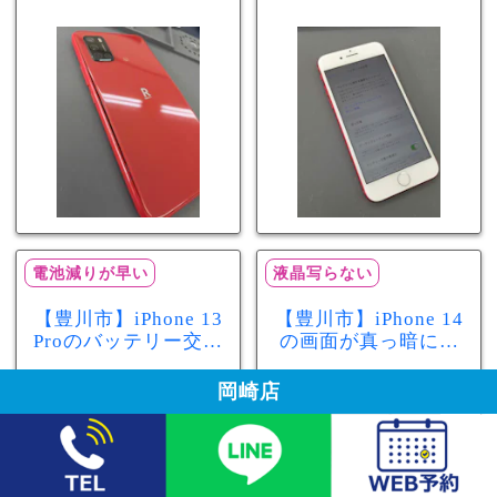
きた…それはバッテ
まちスマ豊川店へ！
リー膨張のサインか
最大容量70％で電池
もしれません！バッ
の減りが早い症状も
テリー交換修理事例
当日60分で改善
電池減りが早い
液晶写らない
【豊川市】iPhone 13
【豊川市】iPhone 14
Proのバッテリー交換
の画面が真っ暗に…
を実施！電池の減り
画面交換で当日60分
が早い症状も当日90
修理！データそのま
岡崎店
分で改善
まで復旧しました