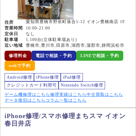
愛知県豊橋市野依町落合1-12 イオン豊橋南店 1F
住所
営業時間
10:00-21:00
定休日
なし
駐車場
1,100台(立体駐車場あり)
近い地域
豊橋市,豊川市,田原市,湖西市,蒲郡市,静岡浜松市
修理料金
電話で相談・予約
LINEで相談・予約
webで予約
Android修理
iPhone修理
iPad修理
クレジットカード利用可
Nintendo Switch修理
ゲーム機修理はこちら
修理実績はこちら
中古買取はこちら
データ復旧はこちら
コラム一覧はこちら
iPhone修理/スマホ修理まちスマ イオン
春日井店