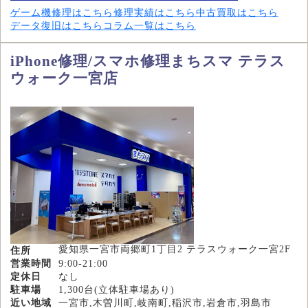
ゲーム機修理はこちら
修理実績はこちら
中古買取はこちら
データ復旧はこちら
コラム一覧はこちら
iPhone修理/スマホ修理まちスマ テラス
ウォーク一宮店
愛知県一宮市両郷町1丁目2 テラスウォーク一宮2F
住所
営業時間
9:00-21:00
定休日
なし
駐車場
1,300台(立体駐車場あり)
近い地域
一宮市,木曽川町,岐南町,稲沢市,岩倉市,羽島市