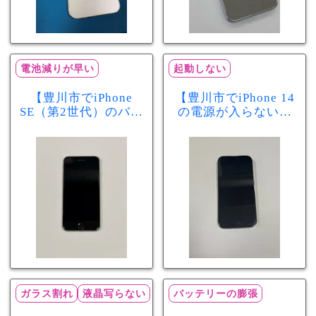
電池減りが早い
起動しない
【豊川市でiPhone
【豊川市でiPhone 14
SE（第2世代）のバッ
の電源が入らない修
テリー交換ならまち
理ならまちスマ豊川
スマ豊川店】電池の
店】バッテリー交換
減りが早い症状も当
で復旧するケースも
日60分で改善！
あります！
ガラス割れ
液晶写らない
バッテリーの膨張