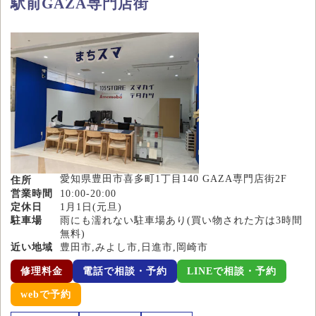
駅前GAZA専門店街
愛知県豊田市喜多町1丁目140 GAZA専門店街2F
住所
営業時間
10:00-20:00
定休日
1月1日(元旦)
駐車場
雨にも濡れない駐車場あり(買い物された方は3時間
無料)
近い地域
豊田市,みよし市,日進市,岡崎市
修理料金
電話で相談・予約
LINEで相談・予約
webで予約