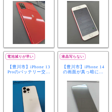
リー膨張のサインか
最大容量70％で電池
もしれません！バッ
の減りが早い症状も
テリー交換修理事例
当日60分で改善
電池減りが早い
液晶写らない
【豊川市】iPhone 13
【豊川市】iPhone 14
Proのバッテリー交換
の画面が真っ暗に…
を実施！電池の減り
画面交換で当日60分
が早い症状も当日90
修理！データそのま
分で改善
まで復旧しました