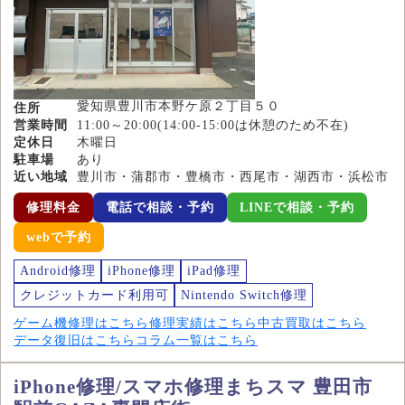
愛知県豊川市本野ケ原２丁目５０
住所
営業時間
11:00～20:00(14:00-15:00は休憩のため不在)
定休日
木曜日
駐車場
あり
近い地域
豊川市・蒲郡市・豊橋市・西尾市・湖西市・浜松市
修理料金
電話で相談・予約
LINEで相談・予約
webで予約
Android修理
iPhone修理
iPad修理
クレジットカード利用可
Nintendo Switch修理
ゲーム機修理はこちら
修理実績はこちら
中古買取はこちら
データ復旧はこちら
コラム一覧はこちら
iPhone修理/スマホ修理まちスマ 豊田市