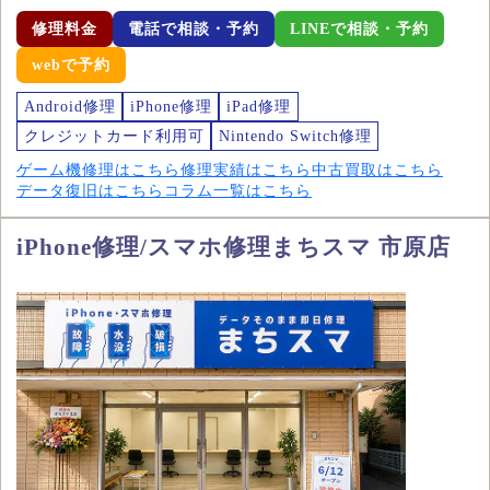
修理料金
電話で相談・予約
LINEで相談・予約
webで予約
Android修理
iPhone修理
iPad修理
クレジットカード利用可
Nintendo Switch修理
ゲーム機修理はこちら
修理実績はこちら
中古買取はこちら
データ復旧はこちら
コラム一覧はこちら
iPhone修理/スマホ修理まちスマ 市原店