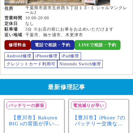
千葉県市原市五井西５丁目１３−１ シャルマンクレ
住所
ール2
営業時間
10:00-20:00
定休日
なし
駐車場
3台 ※お店の前にお車をお止めいただけます
近い地域
千葉市、袖ケ浦市、木更津市
修理料金
電話で相談・予約
LINEで相談・予約
Android修理
iPhone修理
iPad修理
クレジットカード利用可
Nintendo Switch修理
最新修理記事
バッテリーの膨張
電池減りが早い
【豊川市】Rakuten
【豊川市】iPhone 7の
BIG sの背面が浮いて
バッテリー交換なら
きた…それはバッテ
まちスマ豊川店へ！