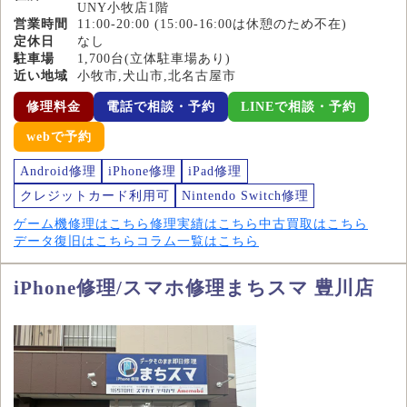
UNY小牧店1階
営業時間
11:00-20:00 (15:00-16:00は休憩のため不在)
定休日
なし
駐車場
1,700台(立体駐車場あり)
近い地域
小牧市,犬山市,北名古屋市
修理料金
電話で相談・予約
LINEで相談・予約
webで予約
Android修理
iPhone修理
iPad修理
クレジットカード利用可
Nintendo Switch修理
ゲーム機修理はこちら
修理実績はこちら
中古買取はこちら
データ復旧はこちら
コラム一覧はこちら
iPhone修理/スマホ修理まちスマ 豊川店