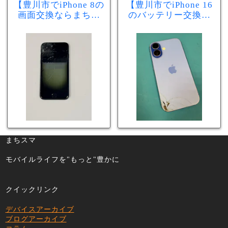
【豊川市でiPhone 8の
【豊川市でiPhone 16
画面交換ならまちス
のバッテリー交換な
マ豊川店】画面割
らまちスマ豊川店】
れ・液晶不良も当日
少し膨張したバッテ
60分で修理可能！
リーも当日90分で安
心修理！
まちスマ
モバイルライフを"もっと"豊かに
クイックリンク
デバイスアーカイブ
ブログアーカイブ