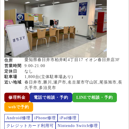
愛知県春日井市柏井町4丁目17 イオン春日井店3F
住所
営業時間
9:00-21:00
定休日
なし
駐車場
1,800台(立体駐車場あり)
近い地域
春日井市,勝川,瀬戸市,名古屋市守山区,尾張旭市,長
久手市,多治見市
修理料金
電話で相談・予約
LINEで相談・予約
webで予約
Android修理
iPhone修理
iPad修理
クレジットカード利用可
Nintendo Switch修理