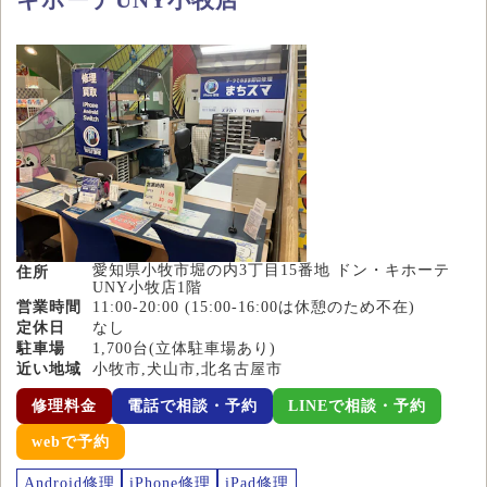
キホーテUNY小牧店
愛知県小牧市堀の内3丁目15番地 ドン・キホーテ
住所
UNY小牧店1階
営業時間
11:00-20:00 (15:00-16:00は休憩のため不在)
定休日
なし
駐車場
1,700台(立体駐車場あり)
近い地域
小牧市,犬山市,北名古屋市
修理料金
電話で相談・予約
LINEで相談・予約
webで予約
Android修理
iPhone修理
iPad修理