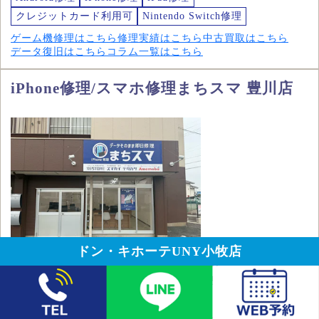
クレジットカード利用可
Nintendo Switch修理
ゲーム機修理はこちら
修理実績はこちら
中古買取はこちら
データ復旧はこちら
コラム一覧はこちら
iPhone修理/スマホ修理まちスマ 豊川店
ドン・キホーテUNY小牧店
愛知県豊川市本野ケ原２丁目５０
住所
営業時間
11:00～20:00(14:00-15:00は休憩のため不在)
定休日
木曜日
駐車場
あり