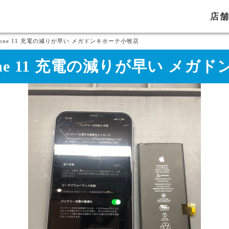
店
hone 11 充電の減りが早い メガドンキホーテ小牧店
one 11 充電の減りが早い メガ