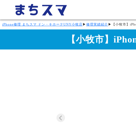
iPhone修理 まちスマ ドン・キホーテUNY小牧店
▶
修理実績紹介
▶
【小牧市】iP
【小牧市】iPh