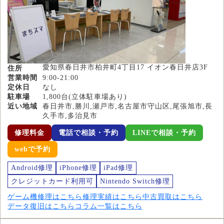
愛知県春日井市柏井町4丁目17 イオン春日井店3F
住所
営業時間
9:00-21:00
定休日
なし
駐車場
1,800台(立体駐車場あり)
近い地域
春日井市,勝川,瀬戸市,名古屋市守山区,尾張旭市,長
久手市,多治見市
修理料金
電話で相談・予約
LINEで相談・予約
webで予約
Android修理
iPhone修理
iPad修理
クレジットカード利用可
Nintendo Switch修理
ゲーム機修理はこちら
修理実績はこちら
中古買取はこちら
データ復旧はこちら
コラム一覧はこちら