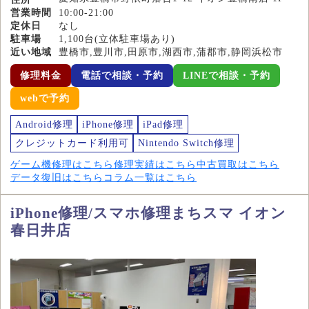
営業時間
10:00-21:00
定休日
なし
駐車場
1,100台(立体駐車場あり)
近い地域
豊橋市,豊川市,田原市,湖西市,蒲郡市,静岡浜松市
修理料金
電話で相談・予約
LINEで相談・予約
webで予約
Android修理
iPhone修理
iPad修理
クレジットカード利用可
Nintendo Switch修理
ゲーム機修理はこちら
修理実績はこちら
中古買取はこちら
データ復旧はこちら
コラム一覧はこちら
iPhone修理/スマホ修理まちスマ イオン
春日井店