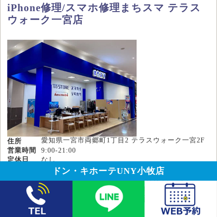
iPhone修理/スマホ修理まちスマ テラス
ウォーク一宮店
愛知県一宮市両郷町1丁目2 テラスウォーク一宮2F
住所
営業時間
9:00-21:00
定休日
なし
駐車場
1,300台(立体駐車場あり)
ドン・キホーテUNY小牧店
近い地域
一宮市,木曽川町,岐南町,稲沢市,岩倉市,羽島市
修理料金
電話で相談・予約
LINEで相談・予約
webで予約