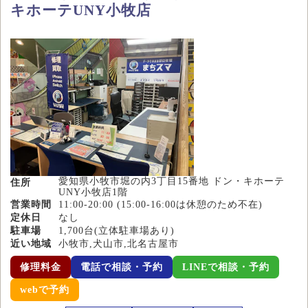
キホーテUNY小牧店
愛知県小牧市堀の内3丁目15番地 ドン・キホーテ
住所
UNY小牧店1階
営業時間
11:00-20:00 (15:00-16:00は休憩のため不在)
定休日
なし
駐車場
1,700台(立体駐車場あり)
近い地域
小牧市,犬山市,北名古屋市
修理料金
電話で相談・予約
LINEで相談・予約
webで予約