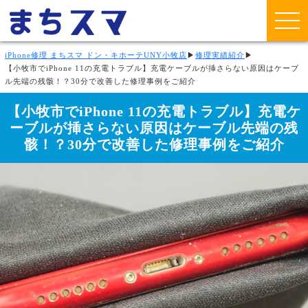
iPhone修理 まちスマ ドン・キホーテUNY小牧店
▶
修理実績紹介
▶
【小牧市でiPhone 11の充電トラブル】充電ケーブルが挿さらない原因はケーブ
ル先端の残骸！？30分で改善した修理事例をご紹介
【小牧市でiPhone 11の充電トラブル】充電ケ
ーブルが挿さらない原因はケーブル先端の残
骸！？30分で改善した修理事例をご紹介