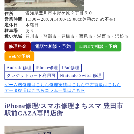
愛知県豊川市本野ケ原２丁目５０
住所
営業時間
11:00～20:00(14:00-15:00は休憩のため不在)
定休日
木曜日
駐車場
あり
近い地域
豊川市・蒲郡市・豊橋市・西尾市・湖西市・浜松市
修理料金
電話で相談・予約
LINEで相談・予約
webで予約
Android修理
iPhone修理
iPad修理
クレジットカード利用可
Nintendo Switch修理
ゲーム機修理はこちら
修理実績はこちら
中古買取はこちら
データ復旧はこちら
コラム一覧はこちら
iPhone修理/スマホ修理まちスマ 豊田市
駅前GAZA専門店街