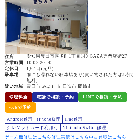
愛知県豊田市喜多町1丁目140 GAZA専門店街2F
住所
営業時間
10:00-20:00
定休日
1月1日(元旦)
駐車場
雨にも濡れない駐車場あり(買い物された方は3時間
無料)
近い地域
豊田市,みよし市,日進市,岡崎市
修理料金
電話で相談・予約
LINEで相談・予約
webで予約
Android修理
iPhone修理
iPad修理
クレジットカード利用可
Nintendo Switch修理
ゲーム機修理はこちら
修理実績はこちら
中古買取はこちら