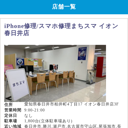
店舗一覧
iPhone修理/スマホ修理まちスマ イオン
春日井店
愛知県春日井市柏井町4丁目17 イオン春日井店3F
住所
営業時間
9:00-21:00
定休日
なし
駐車場
1,800台(立体駐車場あり)
近い地域
春日井市,勝川,瀬戸市,名古屋市守山区,尾張旭市,長