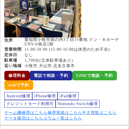
愛知県小牧市堀の内3丁目15番地 ドン・キホーテ
住所
UNY小牧店1階
営業時間
11:00-20:00 (15:00-16:00は休憩のため不在)
定休日
なし
駐車場
1,700台(立体駐車場あり)
近い地域
小牧市,犬山市,北名古屋市
修理料金
電話で相談・予約
LINEで相談・予約
webで予約
Android修理
iPhone修理
iPad修理
クレジットカード利用可
Nintendo Switch修理
ゲーム機修理はこちら
修理実績はこちら
中古買取はこちら
データ復旧はこちら
コラム一覧はこちら