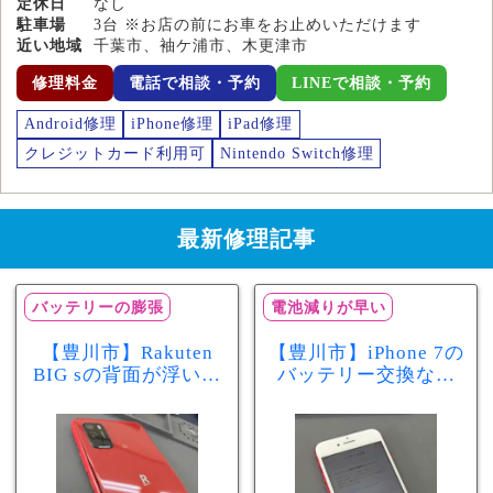
定休日
なし
駐車場
3台 ※お店の前にお車をお止めいただけます
近い地域
千葉市、袖ケ浦市、木更津市
修理料金
電話で相談・予約
LINEで相談・予約
Android修理
iPhone修理
iPad修理
クレジットカード利用可
Nintendo Switch修理
最新修理記事
バッテリーの膨張
電池減りが早い
【豊川市】Rakuten
【豊川市】iPhone 7の
BIG sの背面が浮いて
バッテリー交換なら
きた…それはバッテ
まちスマ豊川店へ！
リー膨張のサインか
最大容量70％で電池
もしれません！バッ
の減りが早い症状も
テリー交換修理事例
当日60分で改善