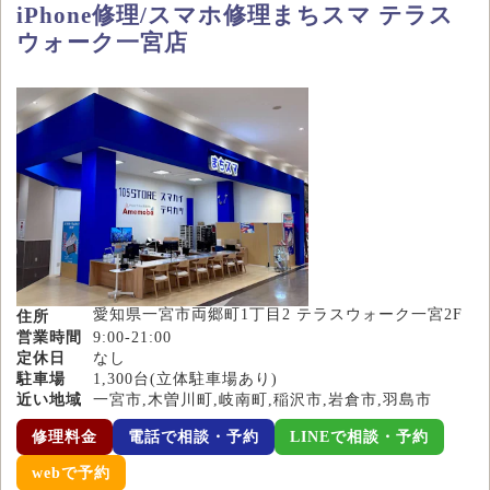
iPhone修理/スマホ修理まちスマ テラス
ウォーク一宮店
愛知県一宮市両郷町1丁目2 テラスウォーク一宮2F
住所
営業時間
9:00-21:00
定休日
なし
駐車場
1,300台(立体駐車場あり)
近い地域
一宮市,木曽川町,岐南町,稲沢市,岩倉市,羽島市
修理料金
電話で相談・予約
LINEで相談・予約
webで予約