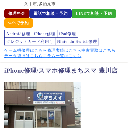
久手市,多治見市
修理料金
電話で相談・予約
LINEで相談・予約
webで予約
Android修理
iPhone修理
iPad修理
クレジットカード利用可
Nintendo Switch修理
ゲーム機修理はこちら
修理実績はこちら
中古買取はこちら
データ復旧はこちら
コラム一覧はこちら
iPhone修理/スマホ修理まちスマ 豊川店