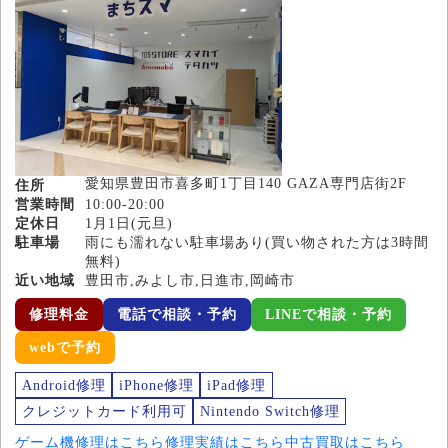
愛知県豊田市喜多町1丁目140 GAZA専門店街2F
住所
営業時間
10:00-20:00
定休日
1月1日(元旦)
駐車場
雨にも濡れない駐車場あり(買い物された方は3時間
無料)
近い地域
豊田市,みよし市,日進市,岡崎市
修理料金
電話で相談・予約
LINEで相談・予約
webで予約
Android修理
iPhone修理
iPad修理
クレジットカード利用可
Nintendo Switch修理
ゲーム機修理はこちら
修理実績はこちら
中古買取はこちら