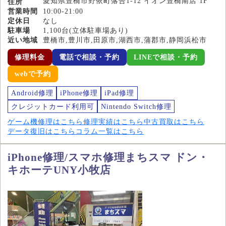
愛知県豊橋市野依町落合1-12 イオン豊橋南店 1F
住所
営業時間
10:00-21:00
定休日
なし
駐車場
1,100台(立体駐車場あり)
近い地域
豊橋市,豊川市,田原市,湖西市,蒲郡市,静岡浜松市
修理料金
電話で相談・予約
LINEで相談・予約
webで予約
Android修理
iPhone修理
iPad修理
クレジットカード利用可
Nintendo Switch修理
ゲーム機修理はこちら
修理実績はこちら
中古買取はこちら
データ復旧はこちら
コラム一覧はこちら
iPhone修理/スマホ修理まちスマ ドン・
キホーテUNY小牧店