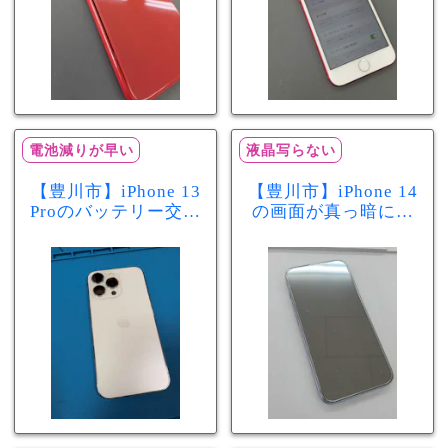
電池減りが早い
液晶写らない
【豊川市】iPhone 13
【豊川市】iPhone 14
Proのバッテリー交換
の画面が真っ暗に…
を実施！電池の減り
画面交換で当日60分
が早い症状も当日90
修理！データそのま
分で改善
まで復旧しました