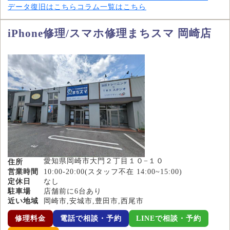
データ復旧はこちら
コラム一覧はこちら
iPhone修理/スマホ修理まちスマ 岡崎店
愛知県岡崎市大門２丁目１０−１０
住所
営業時間
10:00-20:00(スタッフ不在 14:00~15:00)
定休日
なし
駐車場
店舗前に6台あり
近い地域
岡崎市,安城市,豊田市,西尾市
修理料金
電話で相談・予約
LINEで相談・予約