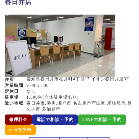
春日井店
愛知県春日井市柏井町4丁目17 イオン春日井店3F
住所
営業時間
9:00-21:00
定休日
なし
駐車場
1,800台(立体駐車場あり)
近い地域
春日井市,勝川,瀬戸市,名古屋市守山区,尾張旭市,長
久手市,多治見市
修理料金
電話で相談・予約
LINEで相談・予約
webで予約