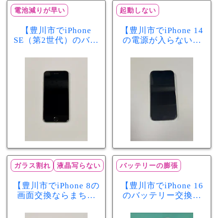
電池減りが早い
起動しない
【豊川市でiPhone
【豊川市でiPhone 14
SE（第2世代）のバッ
の電源が入らない修
テリー交換ならまち
理ならまちスマ豊川
スマ豊川店】電池の
店】バッテリー交換
減りが早い症状も当
で復旧するケースも
日60分で改善！
あります！
ガラス割れ
液晶写らない
バッテリーの膨張
【豊川市でiPhone 8の
【豊川市でiPhone 16
画面交換ならまちス
のバッテリー交換な
マ豊川店】画面割
らまちスマ豊川店】
れ・液晶不良も当日
少し膨張したバッテ