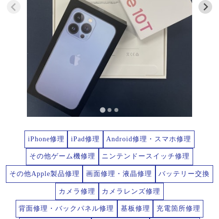
iPhone修理
iPad修理
Android修理・スマホ修理
その他ゲーム機修理
ニンテンドースイッチ修理
その他Apple製品修理
画面修理・液晶修理
バッテリー交換
カメラ修理
カメラレンズ修理
背面修理・バックパネル修理
基板修理
充電箇所修理