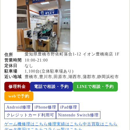
愛知県豊橋市野依町落合1-12 イオン豊橋南店 1F
住所
営業時間
10:00-21:00
定休日
なし
駐車場
1,100台(立体駐車場あり)
近い地域
豊橋市,豊川市,田原市,湖西市,蒲郡市,静岡浜松市
修理料金
電話で相談・予約
LINEで相談・予約
webで予約
Android修理
iPhone修理
iPad修理
クレジットカード利用可
Nintendo Switch修理
ゲーム機修理はこちら
修理実績はこちら
中古買取はこちら
データ復旧はこちら
コラム一覧はこちら