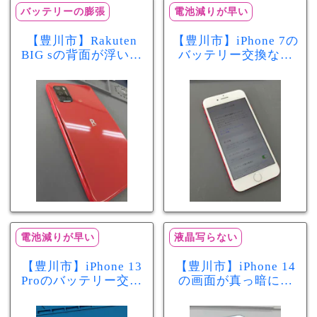
バッテリーの膨張
電池減りが早い
【豊川市】Rakuten
【豊川市】iPhone 7の
BIG sの背面が浮いて
バッテリー交換なら
きた…それはバッテ
まちスマ豊川店へ！
リー膨張のサインか
最大容量70％で電池
もしれません！バッ
の減りが早い症状も
テリー交換修理事例
当日60分で改善
電池減りが早い
液晶写らない
【豊川市】iPhone 13
【豊川市】iPhone 14
Proのバッテリー交換
の画面が真っ暗に…
を実施！電池の減り
画面交換で当日60分
が早い症状も当日90
修理！データそのま