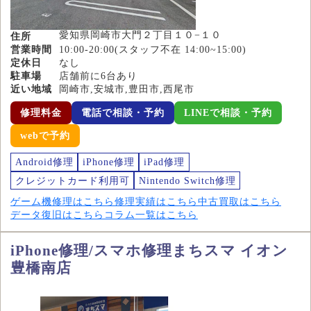
愛知県岡崎市大門２丁目１０−１０
住所
営業時間
10:00-20:00(スタッフ不在 14:00~15:00)
定休日
なし
駐車場
店舗前に6台あり
近い地域
岡崎市,安城市,豊田市,西尾市
修理料金
電話で相談・予約
LINEで相談・予約
webで予約
Android修理
iPhone修理
iPad修理
クレジットカード利用可
Nintendo Switch修理
ゲーム機修理はこちら
修理実績はこちら
中古買取はこちら
データ復旧はこちら
コラム一覧はこちら
iPhone修理/スマホ修理まちスマ イオン
豊橋南店