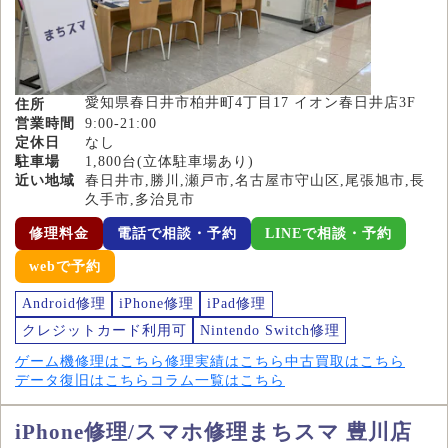
愛知県春日井市柏井町4丁目17 イオン春日井店3F
住所
営業時間
9:00-21:00
定休日
なし
駐車場
1,800台(立体駐車場あり)
近い地域
春日井市,勝川,瀬戸市,名古屋市守山区,尾張旭市,長
久手市,多治見市
修理料金
電話で相談・予約
LINEで相談・予約
webで予約
Android修理
iPhone修理
iPad修理
クレジットカード利用可
Nintendo Switch修理
ゲーム機修理はこちら
修理実績はこちら
中古買取はこちら
データ復旧はこちら
コラム一覧はこちら
iPhone修理/スマホ修理まちスマ 豊川店