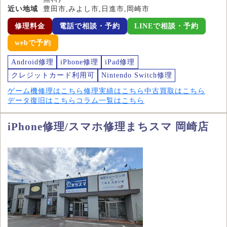
近い地域
豊田市,みよし市,日進市,岡崎市
修理料金
電話で相談・予約
LINEで相談・予約
webで予約
Android修理
iPhone修理
iPad修理
クレジットカード利用可
Nintendo Switch修理
ゲーム機修理はこちら
修理実績はこちら
中古買取はこちら
データ復旧はこちら
コラム一覧はこちら
iPhone修理/スマホ修理まちスマ 岡崎店