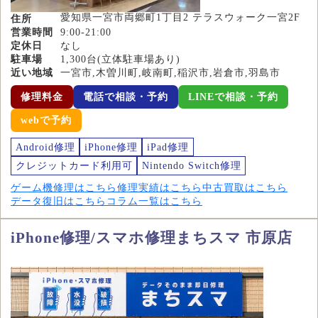
愛知県一宮市両郷町1丁目2 テラスウォーク一宮2F
住所
営業時間
9:00-21:00
定休日
なし
駐車場
1,300台(立体駐車場あり)
近い地域
一宮市,木曽川町,岐南町,稲沢市,岩倉市,羽島市
修理料金
電話で相談・予約
LINEで相談・予約
webで予約
Android修理
iPhone修理
iPad修理
クレジットカード利用可
Nintendo Switch修理
ゲーム機修理はこちら
修理実績はこちら
中古買取はこちら
データ復旧はこちら
コラム一覧はこちら
iPhone修理/スマホ修理まちスマ 市原店