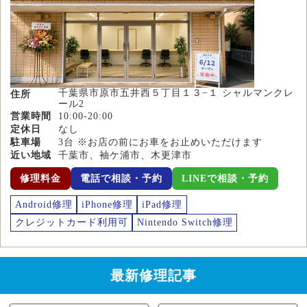
千葉県市原市五井西５丁目１３−１ シャルマンクレ
住所
ール2
営業時間
10:00-20:00
定休日
なし
駐車場
3台 ※お店の前にお車をお止めいただけます
近い地域
千葉市、袖ケ浦市、木更津市
修理料金
電話で相談・予約
LINEで相談・予約
Android修理
iPhone修理
iPad修理
クレジットカード利用可
Nintendo Switch修理
最新修理記事