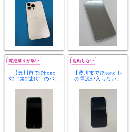
分で改善
まで復旧しました
電池減りが早い
起動しない
【豊川市でiPhone
【豊川市でiPhone 14
SE（第2世代）のバッ
の電源が入らない修
テリー交換ならまち
理ならまちスマ豊川
スマ豊川店】電池の
店】バッテリー交換
減りが早い症状も当
で復旧するケースも
日60分で改善！
あります！