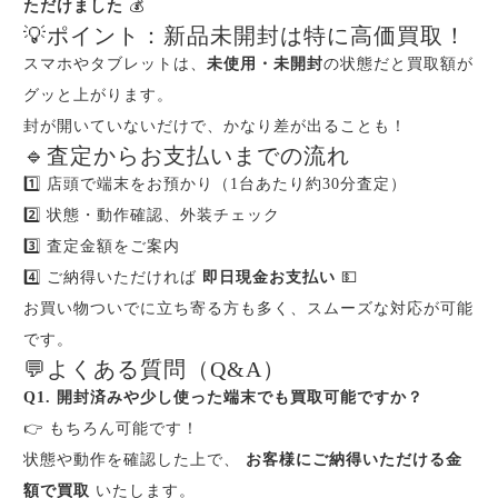
ただけました
💰
💡ポイント：新品未開封は特に高価買取！
スマホやタブレットは、
未使用・未開封
の状態だと買取額が
グッと上がります。
封が開いていないだけで、かなり差が出ることも！
🔹査定からお支払いまでの流れ
1️⃣ 店頭で端末をお預かり（1台あたり約30分査定）
2️⃣ 状態・動作確認、外装チェック
3️⃣ 査定金額をご案内
4️⃣ ご納得いただければ
即日現金お支払い
💵
お買い物ついでに立ち寄る方も多く、スムーズな対応が可能
です。
💬よくある質問（Q&A）
Q1. 開封済みや少し使った端末でも買取可能ですか？
👉 もちろん可能です！
状態や動作を確認した上で、
お客様にご納得いただける金
額で買取
いたします。