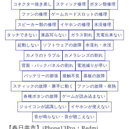
コネクター抜き差し
スティック修理
ボタン類修理
ファンの修理
ゲームカードスロットの修理
スピーカー類の修理
イヤホンの修理
水没修理
タッチできない
液晶写らない
ガラス割れ
充電出来ない
起動しない
ソフトウェアの故障
水濡れ・水没
カメラのトラブル
カメラレンズの割れ
背面・バックパネルの割れ
電池減りが早い
バッテリーの膨張
接触不良
基板の故障
スティックの故障・勝手に動く
ファンの故障・発熱
各種ボタンの故障
ゲームが読み込まない
ジョイコンが認識しない
イヤホンが使えない
音が鳴らない・音が聴こえない
【春日井市】iPhone13Pro・Redmi