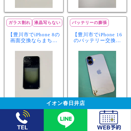
ガラス割れ
液晶写らない
バッテリーの膨張
【豊川市でiPhone 8の
【豊川市でiPhone 16
画面交換ならまちス
のバッテリー交換な
マ豊川店】画面割
らまちスマ豊川店】
れ・液晶不良も当日
少し膨張したバッテ
60分で修理可能！
リーも当日90分で安
心修理！
イオン春日井店
まちスマ
モバイルライフを"もっと"豊かに