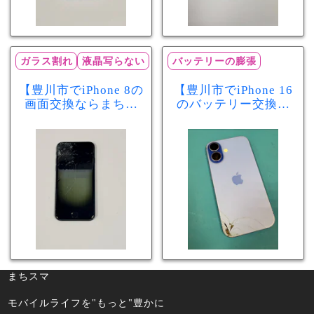
ガラス割れ
液晶写らない
バッテリーの膨張
【豊川市でiPhone 8の
【豊川市でiPhone 16
画面交換ならまちス
のバッテリー交換な
マ豊川店】画面割
らまちスマ豊川店】
れ・液晶不良も当日
少し膨張したバッテ
60分で修理可能！
リーも当日90分で安
心修理！
まちスマ
モバイルライフを"もっと"豊かに