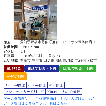
愛知県豊橋市野依町落合1-12 イオン豊橋南店 1F
住所
営業時間
10:00-21:00
定休日
なし
駐車場
1,100台(立体駐車場あり)
近い地域
豊橋市,豊川市,田原市,湖西市,蒲郡市,静岡浜松市
修理料金
電話で相談・予約
LINEで相談・予約
webで予約
Android修理
iPhone修理
iPad修理
クレジットカード利用可
Nintendo Switch修理
ゲーム機修理はこちら
修理実績はこちら
中古買取はこちら
データ復旧はこちら
コラム一覧はこちら