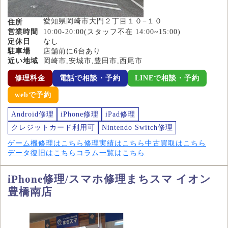
愛知県岡崎市大門２丁目１０−１０
住所
営業時間
10:00-20:00(スタッフ不在 14:00~15:00)
定休日
なし
駐車場
店舗前に6台あり
近い地域
岡崎市,安城市,豊田市,西尾市
修理料金
電話で相談・予約
LINEで相談・予約
webで予約
Android修理
iPhone修理
iPad修理
クレジットカード利用可
Nintendo Switch修理
ゲーム機修理はこちら
修理実績はこちら
中古買取はこちら
データ復旧はこちら
コラム一覧はこちら
iPhone修理/スマホ修理まちスマ イオン
豊橋南店