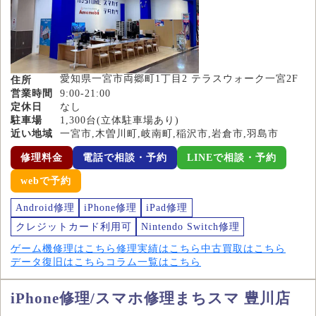
愛知県一宮市両郷町1丁目2 テラスウォーク一宮2F
住所
営業時間
9:00-21:00
定休日
なし
駐車場
1,300台(立体駐車場あり)
近い地域
一宮市,木曽川町,岐南町,稲沢市,岩倉市,羽島市
修理料金
電話で相談・予約
LINEで相談・予約
webで予約
Android修理
iPhone修理
iPad修理
クレジットカード利用可
Nintendo Switch修理
ゲーム機修理はこちら
修理実績はこちら
中古買取はこちら
データ復旧はこちら
コラム一覧はこちら
iPhone修理/スマホ修理まちスマ 豊川店