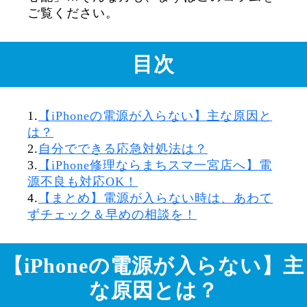
ご覧ください。
目次
1.
【iPhoneの電源が入らない】主な原因と
は？
2.
自分でできる応急対処法は？
3.
【iPhone修理ならまちスマ一宮店へ】電
源不良も対応OK！
4.
【まとめ】電源が入らない時は、あわて
ずチェック＆早めの相談を！
【iPhoneの電源が入らない】主
な原因とは？