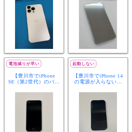
分で改善
まで復旧しました
電池減りが早い
起動しない
【豊川市でiPhone
【豊川市でiPhone 14
SE（第2世代）のバッ
の電源が入らない修
テリー交換ならまち
理ならまちスマ豊川
スマ豊川店】電池の
店】バッテリー交換
減りが早い症状も当
で復旧するケースも
日60分で改善！
あります！