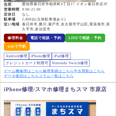
愛知県春日井市柏井町4丁目17 イオン春日井店3F
住所
営業時間
9:00-21:00
定休日
なし
駐車場
1,800台(立体駐車場あり)
近い地域
春日井市,勝川,瀬戸市,名古屋市守山区,尾張旭市,長
久手市,多治見市
修理料金
電話で相談・予約
LINEで相談・予約
webで予約
Android修理
iPhone修理
iPad修理
クレジットカード利用可
Nintendo Switch修理
ゲーム機修理はこちら
修理実績はこちら
中古買取はこちら
データ復旧はこちら
コラム一覧はこちら
iPhone修理/スマホ修理まちスマ 市原店