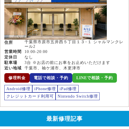
千葉県市原市五井西５丁目１３−１ シャルマンクレ
住所
ール2
営業時間
10:00-20:00
定休日
なし
駐車場
3台 ※お店の前にお車をお止めいただけます
近い地域
千葉市、袖ケ浦市、木更津市
修理料金
電話で相談・予約
LINEで相談・予約
Android修理
iPhone修理
iPad修理
クレジットカード利用可
Nintendo Switch修理
最新修理記事