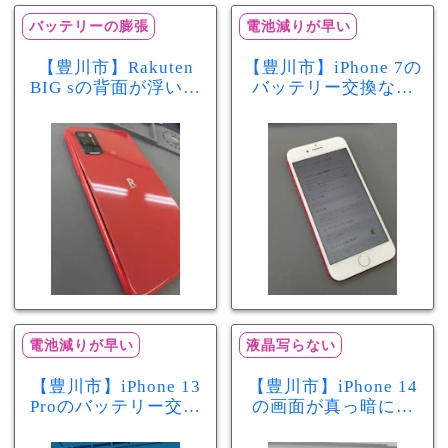
バッテリーの膨張
電池減りが早い
【豊川市】Rakuten
【豊川市】iPhone 7の
BIG sの背面が浮いて
バッテリー交換なら
きた…それはバッテ
まちスマ豊川店へ！
リー膨張のサインか
最大容量70％で電池
もしれません！バッ
の減りが早い症状も
テリー交換修理事例
当日60分で改善
電池減りが早い
液晶写らない
【豊川市】iPhone 13
【豊川市】iPhone 14
Proのバッテリー交換
の画面が真っ暗に…
を実施！電池の減り
画面交換で当日60分
が早い症状も当日90
修理！データそのま