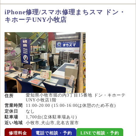
iPhone修理/スマホ修理まちスマ ドン・
キホーテUNY小牧店
愛知県小牧市堀の内3丁目15番地 ドン・キホーテ
住所
UNY小牧店1階
営業時間
11:00-20:00 (15:00-16:00は休憩のため不在)
定休日
なし
駐車場
1,700台(立体駐車場あり)
近い地域
小牧市,犬山市,北名古屋市
修理料金
電話で相談・予約
LINEで相談・予約