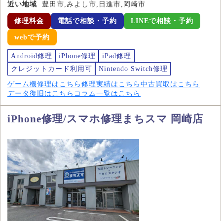
近い地域
豊田市,みよし市,日進市,岡崎市
修理料金
電話で相談・予約
LINEで相談・予約
webで予約
Android修理
iPhone修理
iPad修理
クレジットカード利用可
Nintendo Switch修理
ゲーム機修理はこちら
修理実績はこちら
中古買取はこちら
データ復旧はこちら
コラム一覧はこちら
iPhone修理/スマホ修理まちスマ 岡崎店