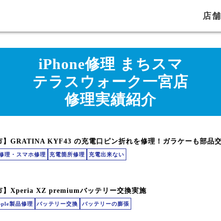
店
iPhone修理 まちスマ
テラスウォーク一宮店
修理実績紹介
id修理・スマホ修理
充電箇所修理
充電出来ない
】Xperia XZ premiumバッテリー交換実施
ple製品修理
バッテリー交換
バッテリーの膨張