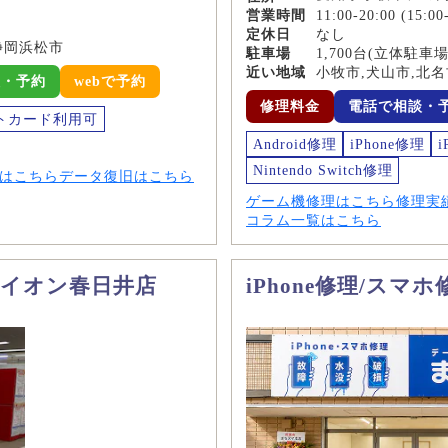
営業時間
11:00-20:00 (1
定休日
なし
静岡浜松市
駐車場
1,700台(立体駐車
近い地域
小牧市,犬山市,北
談・予約
webで予約
修理料金
電話で相談・
トカード利用可
Android修理
iPhone修理
i
Nintendo Switch修理
はこちら
データ復旧はこちら
ゲーム機修理はこちら
修理実
コラム一覧はこちら
マ イオン春日井店
iPhone修理/スマ