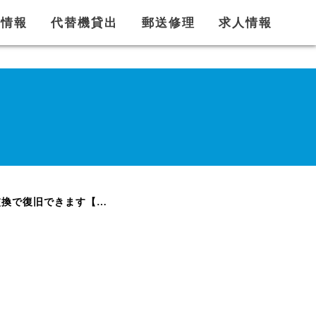
舗情報
代替機貸出
郵送修理
求人情報
【一宮市】GRATINA KYF43 の充電口ピン折れを修理！ガラケーも部品交換で復旧できます【まちスマ一宮店】