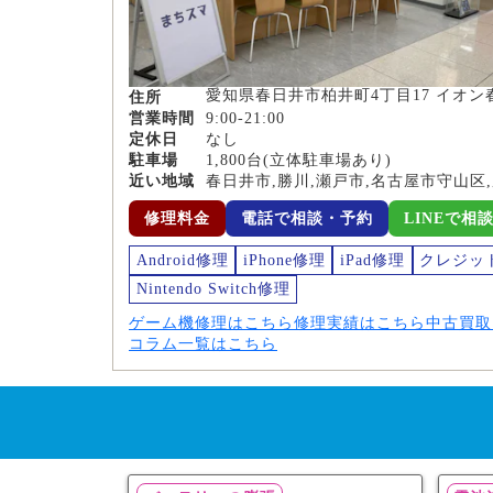
愛知県春日井市柏井町4丁目17 イオン
住所
営業時間
9:00-21:00
定休日
なし
駐車場
1,800台(立体駐車場あり)
近い地域
春日井市,勝川,瀬戸市,名古屋市守山区
修理料金
電話で相談・予約
LINEで相
Android修理
iPhone修理
iPad修理
クレジッ
Nintendo Switch修理
ゲーム機修理はこちら
修理実績はこちら
中古買取
コラム一覧はこちら