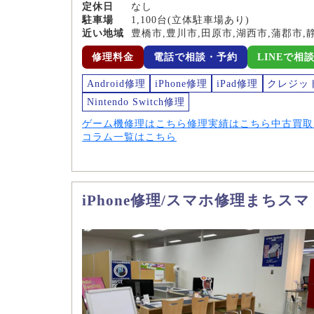
定休日
なし
駐車場
1,100台(立体駐車場あり)
近い地域
豊橋市,豊川市,田原市,湖西市,蒲郡市,
修理料金
電話で相談・予約
LINEで相
Android修理
iPhone修理
iPad修理
クレジッ
Nintendo Switch修理
ゲーム機修理はこちら
修理実績はこちら
中古買取
コラム一覧はこちら
iPhone修理/スマホ修理まちス