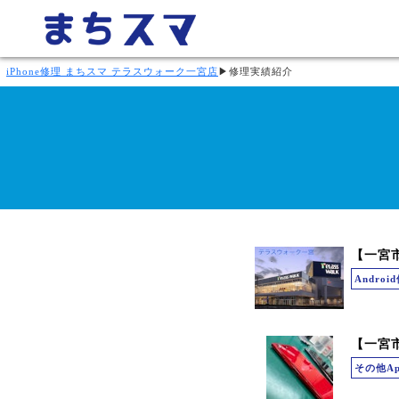
iPhone修理 まちスマ テラスウォーク一宮店
▶
修理実績紹介
Andro
【一宮市
その他Ap