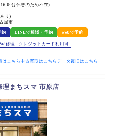
5:00-16:00は休憩のため不在)
場あり)
名古屋市
予約
LINEで相談・予約
webで予約
Pad修理
クレジットカード利用可
績はこちら
中古買取はこちら
データ復旧はこちら
ホ修理まちスマ 市原店