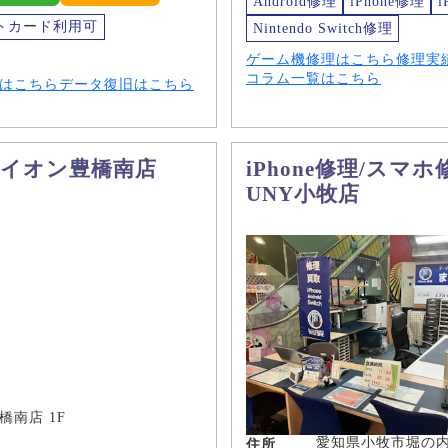
Android修理
iPhone修理
i
トカード利用可
Nintendo Switch修理
ゲーム機修理はこちら
修理実
コラム一覧はこちら
はこちら
データ復旧はこちら
マ イオン豊橋南店
iPhone修理/ス
UNY小牧店
橋南店 1F
愛知県小牧市堀の内
住所