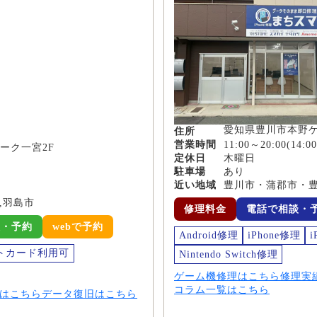
愛知県豊川市本野
住所
営業時間
11:00～20:00(14
ーク一宮2F
定休日
木曜日
駐車場
あり
近い地域
豊川市・蒲郡市・
,羽島市
修理料金
電話で相談・
談・予約
webで予約
Android修理
iPhone修理
i
トカード利用可
Nintendo Switch修理
ゲーム機修理はこちら
修理実
コラム一覧はこちら
はこちら
データ復旧はこちら