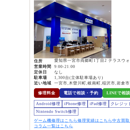
愛知県一宮市両郷町1丁目2 テラスウォ
住所
営業時間
9:00-21:00
定休日
なし
駐車場
1,300台(立体駐車場あり)
近い地域
一宮市,木曽川町,岐南町,稲沢市,岩倉市
修理料金
電話で相談・予約
LINEで相
Android修理
iPhone修理
iPad修理
クレジッ
Nintendo Switch修理
ゲーム機修理はこちら
修理実績はこちら
中古買取
コラム一覧はこちら