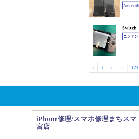
Andro
Swit
ニンテン
‹
1
2
...
124
iPhone修理/スマホ修理まちス
宮店