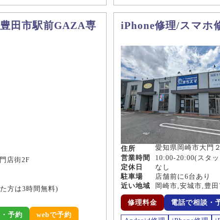
 豊田市駅前GAZA専
iPhone修理/スマ
愛知県岡崎市大門２
住所
営業時間
10:00-20:00(スタッ
門店街2F
定休日
なし
駐車場
店舗前に6台あり
近い地域
岡崎市,安城市,豊田
た方は3時間無料)
修理料金
電話で相談・
談・予約
webで予約