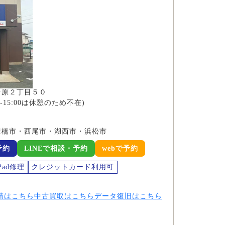
ケ原２丁目５０
:00-15:00は休憩のため不在)
豊橋市・西尾市・湖西市・浜松市
予約
LINEで相談・予約
webで予約
Pad修理
クレジットカード利用可
績はこちら
中古買取はこちら
データ復旧はこちら