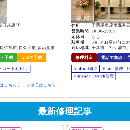
春日井店3F
千葉県市原市五井西
住所
営業時間
10:00-20:00
定休日
なし
駐車場
3台 ※お店の前に
,尾張旭市,長久手市,多治見市
近い地域
千葉市、袖ケ浦市
談・予約
webで予約
修理料金
電話で相談・
トカード利用可
Android修理
iPhone修理
i
Nintendo Switch修理
はこちら
データ復旧はこちら
最新修理記事