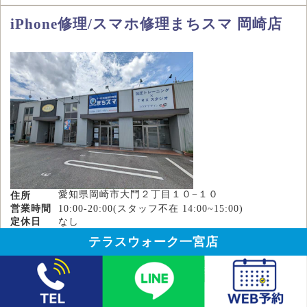
iPhone修理/スマホ修理まちスマ 岡崎店
愛知県岡崎市大門２丁目１０−１０
住所
営業時間
10:00-20:00(スタッフ不在 14:00~15:00)
定休日
なし
駐車場
店舗前に6台あり
テラスウォーク一宮店
近い地域
岡崎市,安城市,豊田市,西尾市
修理料金
電話で相談・予約
LINEで相談・予約
webで予約