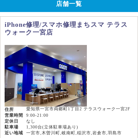
店舗一覧
iPhone修理/スマホ修理まちスマ テラス
ウォーク一宮店
愛知県一宮市両郷町1丁目2 テラスウォーク一宮2F
住所
営業時間
9:00-21:00
定休日
なし
駐車場
1,300台(立体駐車場あり)
近い地域
一宮市,木曽川町,岐南町,稲沢市,岩倉市,羽島市