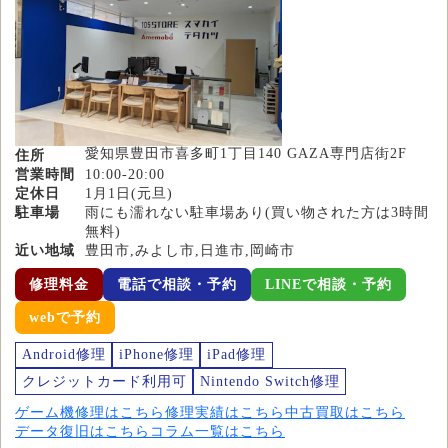
愛知県豊田市喜多町1丁目140 GAZA専門店街2F
住所
営業時間
10:00-20:00
定休日
1月1日(元旦)
駐車場
雨にも濡れない駐車場あり(買い物された方は3時間
無料)
近い地域
豊田市,みよし市,日進市,岡崎市
修理料金
電話で相談・予約
LINEで相談・予約
webで予約
Android修理
iPhone修理
iPad修理
クレジットカード利用可
Nintendo Switch修理
ゲーム機修理はこちら
修理実績はこちら
中古買取はこちら
データ復旧はこちら
コラム一覧はこちら