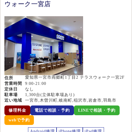
ウォーク一宮店
愛知県一宮市両郷町1丁目2 テラスウォーク一宮2F
住所
営業時間
9:00-21:00
定休日
なし
駐車場
1,300台(立体駐車場あり)
近い地域
一宮市,木曽川町,岐南町,稲沢市,岩倉市,羽島市
修理料金
電話で相談・予約
LINEで相談・予約
webで予約
Android修理
iPhone修理
iPad修理