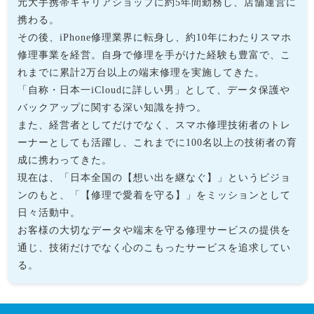
元大手携帯キャリアショップに約5年間勤務し、店舗運営に
携わる。
その後、iPhone修理業界に転身し、約10年にわたりスマホ
修理事業を経営。自身で修理を手がけた経験も豊富で、こ
れまでに累計2万台以上の端末修理を実施してきた。
「自称・日本一iCloudに詳しい男」として、データ保護や
バックアップに関する深い知識を持つ。
また、経営者としてだけでなく、スマホ修理技術者のトレ
ーナーとしても活躍し、これまでに100名以上の技術者の育
成に携わってきた。
現在は、「日本全国の【想い出を継なぐ】」というビジョ
ンのもと、「【修理で愛着を守る】」をミッションとして
日々活動中。
お客様の大切なデータや端末を守る修理サービスの提供を
通じ、技術だけでなく心のこもったサービスを追求してい
る。