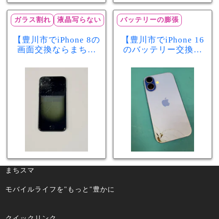
ガラス割れ
液晶写らない
バッテリーの膨張
【豊川市でiPhone 8の
【豊川市でiPhone 16
画面交換ならまちス
のバッテリー交換な
マ豊川店】画面割
らまちスマ豊川店】
れ・液晶不良も当日
少し膨張したバッテ
60分で修理可能！
リーも当日90分で安
心修理！
まちスマ
モバイルライフを"もっと"豊かに
クイックリンク