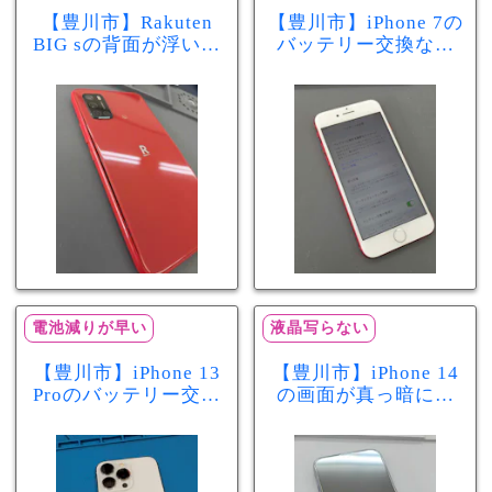
【豊川市】Rakuten
【豊川市】iPhone 7の
BIG sの背面が浮いて
バッテリー交換なら
きた…それはバッテ
まちスマ豊川店へ！
リー膨張のサインか
最大容量70％で電池
もしれません！バッ
の減りが早い症状も
テリー交換修理事例
当日60分で改善
電池減りが早い
液晶写らない
【豊川市】iPhone 13
【豊川市】iPhone 14
Proのバッテリー交換
の画面が真っ暗に…
を実施！電池の減り
画面交換で当日60分
が早い症状も当日90
修理！データそのま
分で改善
まで復旧しました