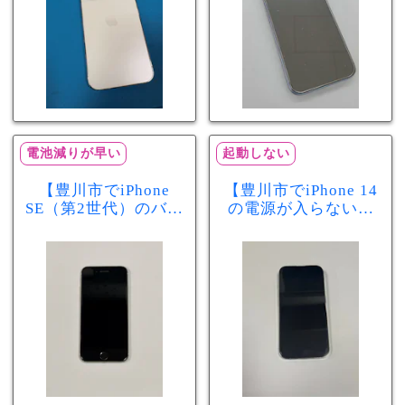
電池減りが早い
起動しない
【豊川市でiPhone
【豊川市でiPhone 14
SE（第2世代）のバッ
の電源が入らない修
テリー交換ならまち
理ならまちスマ豊川
スマ豊川店】電池の
店】バッテリー交換
減りが早い症状も当
で復旧するケースも
日60分で改善！
あります！