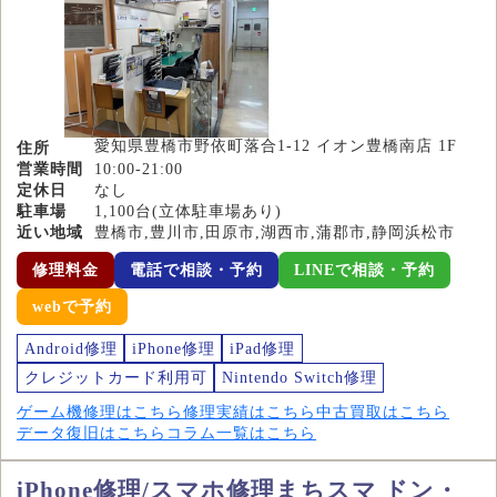
愛知県豊橋市野依町落合1-12 イオン豊橋南店 1F
住所
営業時間
10:00-21:00
定休日
なし
駐車場
1,100台(立体駐車場あり)
近い地域
豊橋市,豊川市,田原市,湖西市,蒲郡市,静岡浜松市
修理料金
電話で相談・予約
LINEで相談・予約
webで予約
Android修理
iPhone修理
iPad修理
クレジットカード利用可
Nintendo Switch修理
ゲーム機修理はこちら
修理実績はこちら
中古買取はこちら
データ復旧はこちら
コラム一覧はこちら
iPhone修理/スマホ修理まちスマ ドン・