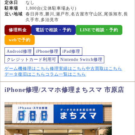
定休日
なし
駐車場
1,800台(立体駐車場あり)
近い地域
春日井市,勝川,瀬戸市,名古屋市守山区,尾張旭市,長
久手市,多治見市
修理料金
電話で相談・予約
LINEで相談・予約
webで予約
Android修理
iPhone修理
iPad修理
クレジットカード利用可
Nintendo Switch修理
ゲーム機修理はこちら
修理実績はこちら
中古買取はこちら
データ復旧はこちら
コラム一覧はこちら
iPhone修理/スマホ修理まちスマ 市原店