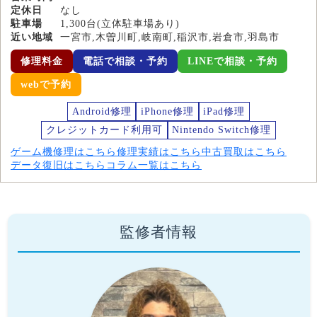
定休日
なし
駐車場
1,300台(立体駐車場あり)
近い地域
一宮市,木曽川町,岐南町,稲沢市,岩倉市,羽島市
修理料金
電話で相談・予約
LINEで相談・予約
webで予約
Android修理
iPhone修理
iPad修理
クレジットカード利用可
Nintendo Switch修理
ゲーム機修理はこちら
修理実績はこちら
中古買取はこちら
データ復旧はこちら
コラム一覧はこちら
監修者情報