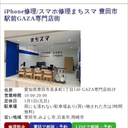
iPhone修理/スマホ修理まちスマ 豊田市
駅前GAZA専門店街
愛知県豊田市喜多町1丁目140 GAZA専門店街2F
住所
営業時間
10:00-20:00
定休日
1月1日(元旦)
駐車場
雨にも濡れない駐車場あり(買い物された方は3時間
無料)
近い地域
豊田市,みよし市,日進市,岡崎市
修理料金
電話で相談・予約
LINEで相談・予約