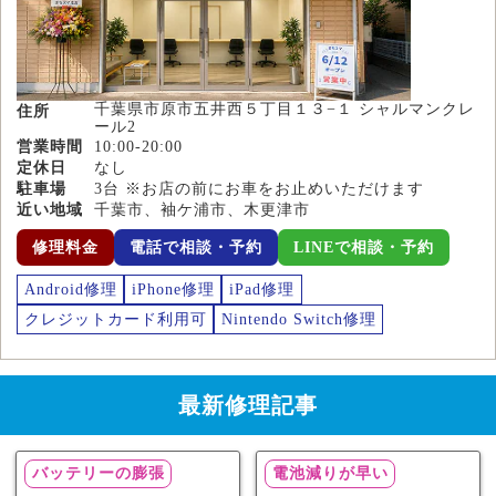
千葉県市原市五井西５丁目１３−１ シャルマンクレ
住所
ール2
営業時間
10:00-20:00
定休日
なし
駐車場
3台 ※お店の前にお車をお止めいただけます
近い地域
千葉市、袖ケ浦市、木更津市
修理料金
電話で相談・予約
LINEで相談・予約
Android修理
iPhone修理
iPad修理
クレジットカード利用可
Nintendo Switch修理
最新修理記事
バッテリーの膨張
電池減りが早い