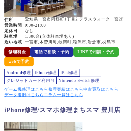
愛知県一宮市両郷町1丁目2 テラスウォーク一宮2F
住所
営業時間
9:00-21:00
定休日
なし
駐車場
1,300台(立体駐車場あり)
近い地域
一宮市,木曽川町,岐南町,稲沢市,岩倉市,羽島市
修理料金
電話で相談・予約
LINEで相談・予約
webで予約
Android修理
iPhone修理
iPad修理
クレジットカード利用可
Nintendo Switch修理
ゲーム機修理はこちら
修理実績はこちら
中古買取はこちら
データ復旧はこちら
コラム一覧はこちら
iPhone修理/スマホ修理まちスマ 豊川店