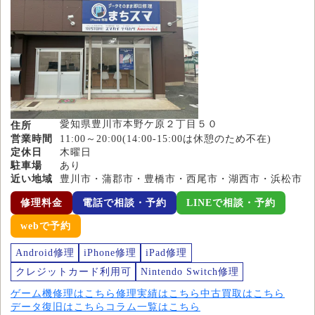
愛知県豊川市本野ケ原２丁目５０
住所
営業時間
11:00～20:00(14:00-15:00は休憩のため不在)
定休日
木曜日
駐車場
あり
近い地域
豊川市・蒲郡市・豊橋市・西尾市・湖西市・浜松市
修理料金
電話で相談・予約
LINEで相談・予約
webで予約
Android修理
iPhone修理
iPad修理
クレジットカード利用可
Nintendo Switch修理
ゲーム機修理はこちら
修理実績はこちら
中古買取はこちら
データ復旧はこちら
コラム一覧はこちら