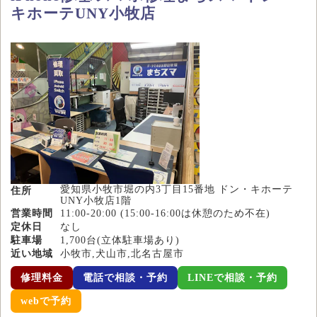
キホーテUNY小牧店
愛知県小牧市堀の内3丁目15番地 ドン・キホーテ
住所
UNY小牧店1階
営業時間
11:00-20:00 (15:00-16:00は休憩のため不在)
定休日
なし
駐車場
1,700台(立体駐車場あり)
近い地域
小牧市,犬山市,北名古屋市
修理料金
電話で相談・予約
LINEで相談・予約
webで予約