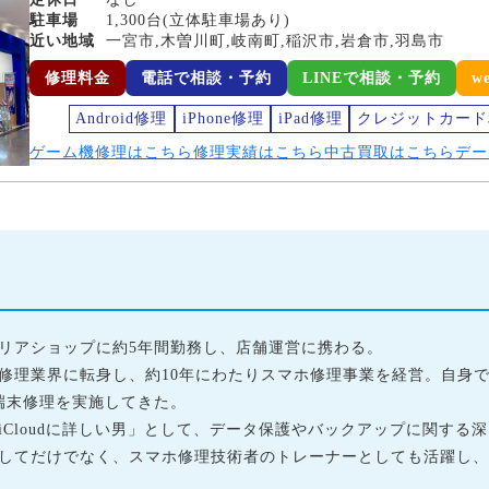
駐車場
1,300台(立体駐車場あり)
近い地域
一宮市,木曽川町,岐南町,稲沢市,岩倉市,羽島市
修理料金
電話で相談・予約
LINEで相談・予約
w
Android修理
iPhone修理
iPad修理
クレジットカード
ゲーム機修理はこちら
修理実績はこちら
中古買取はこちら
デー
リアショップに約5年間勤務し、店舗運営に携わる。
one修理業界に転身し、約10年にわたりスマホ修理事業を経営。自
端末修理を実施してきた。
iCloudに詳しい男」として、データ保護やバックアップに関する
してだけでなく、スマホ修理技術者のトレーナーとしても活躍し、