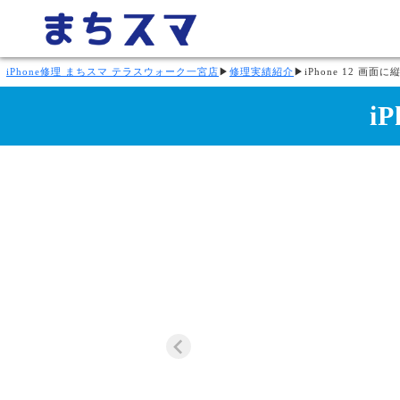
iPhone修理 まちスマ テラスウォーク一宮店
▶
修理実績紹介
▶
iPhone 12 画
i