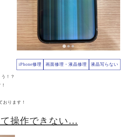
iPhone修理
画面修理・液晶修理
液晶写らない
まう！？
す！
っております！
出て操作できない…