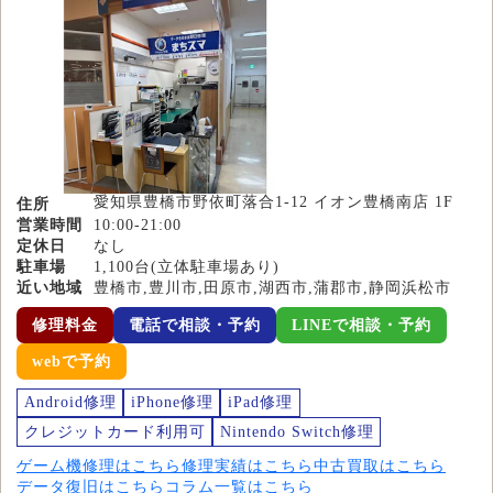
愛知県豊橋市野依町落合1-12 イオン豊橋南店 1F
住所
営業時間
10:00-21:00
定休日
なし
駐車場
1,100台(立体駐車場あり)
近い地域
豊橋市,豊川市,田原市,湖西市,蒲郡市,静岡浜松市
修理料金
電話で相談・予約
LINEで相談・予約
webで予約
Android修理
iPhone修理
iPad修理
クレジットカード利用可
Nintendo Switch修理
ゲーム機修理はこちら
修理実績はこちら
中古買取はこちら
データ復旧はこちら
コラム一覧はこちら