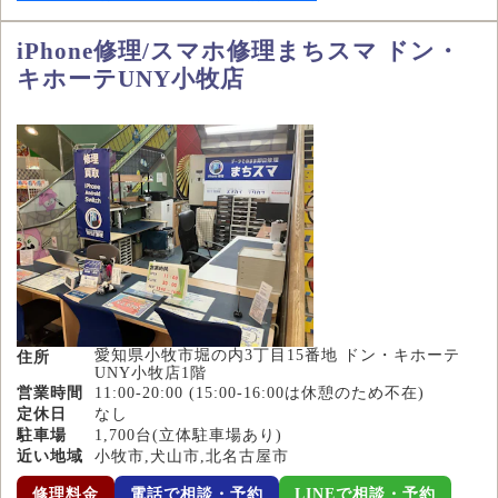
iPhone修理/スマホ修理まちスマ ドン・
キホーテUNY小牧店
愛知県小牧市堀の内3丁目15番地 ドン・キホーテ
住所
UNY小牧店1階
営業時間
11:00-20:00 (15:00-16:00は休憩のため不在)
定休日
なし
駐車場
1,700台(立体駐車場あり)
近い地域
小牧市,犬山市,北名古屋市
修理料金
電話で相談・予約
LINEで相談・予約