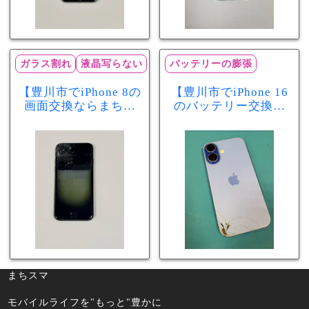
ガラス割れ
液晶写らない
バッテリーの膨張
【豊川市でiPhone 8の
【豊川市でiPhone 16
画面交換ならまちス
のバッテリー交換な
マ豊川店】画面割
らまちスマ豊川店】
れ・液晶不良も当日
少し膨張したバッテ
60分で修理可能！
リーも当日90分で安
心修理！
まちスマ
モバイルライフを"もっと"豊かに