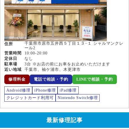
千葉県市原市五井西５丁目１３−１ シャルマンクレ
住所
ール2
営業時間
10:00-20:00
定休日
なし
駐車場
3台 ※お店の前にお車をお止めいただけます
近い地域
千葉市、袖ケ浦市、木更津市
修理料金
電話で相談・予約
LINEで相談・予約
Android修理
iPhone修理
iPad修理
クレジットカード利用可
Nintendo Switch修理
最新修理記事