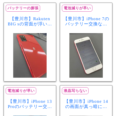
バッテリーの膨張
電池減りが早い
【豊川市】Rakuten
【豊川市】iPhone 7の
BIG sの背面が浮いて
バッテリー交換なら
きた…それはバッテ
まちスマ豊川店へ！
リー膨張のサインか
最大容量70％で電池
もしれません！バッ
の減りが早い症状も
テリー交換修理事例
当日60分で改善
電池減りが早い
液晶写らない
【豊川市】iPhone 13
【豊川市】iPhone 14
Proのバッテリー交換
の画面が真っ暗に…
を実施！電池の減り
画面交換で当日60分