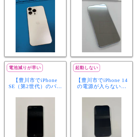
が早い症状も当日90
修理！データそのま
分で改善
まで復旧しました
電池減りが早い
起動しない
【豊川市でiPhone
【豊川市でiPhone 14
SE（第2世代）のバッ
の電源が入らない修
テリー交換ならまち
理ならまちスマ豊川
スマ豊川店】電池の
店】バッテリー交換
減りが早い症状も当
で復旧するケースも
日60分で改善！
あります！