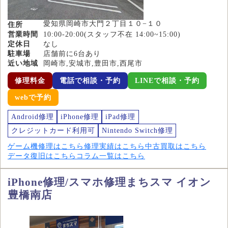
愛知県岡崎市大門２丁目１０−１０
住所
営業時間
10:00-20:00(スタッフ不在 14:00~15:00)
定休日
なし
駐車場
店舗前に6台あり
近い地域
岡崎市,安城市,豊田市,西尾市
修理料金
電話で相談・予約
LINEで相談・予約
webで予約
Android修理
iPhone修理
iPad修理
クレジットカード利用可
Nintendo Switch修理
ゲーム機修理はこちら
修理実績はこちら
中古買取はこちら
データ復旧はこちら
コラム一覧はこちら
iPhone修理/スマホ修理まちスマ イオン
豊橋南店