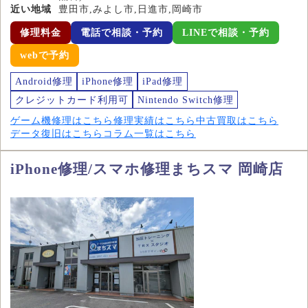
近い地域
豊田市,みよし市,日進市,岡崎市
修理料金
電話で相談・予約
LINEで相談・予約
webで予約
Android修理
iPhone修理
iPad修理
クレジットカード利用可
Nintendo Switch修理
ゲーム機修理はこちら
修理実績はこちら
中古買取はこちら
データ復旧はこちら
コラム一覧はこちら
iPhone修理/スマホ修理まちスマ 岡崎店