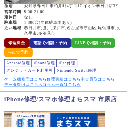
愛知県春日井市柏井町4丁目17 イオン春日井店3F
住所
営業時間
9:00-21:00
定休日
なし
駐車場
1,800台(立体駐車場あり)
近い地域
春日井市,勝川,瀬戸市,名古屋市守山区,尾張旭市,長
久手市,多治見市
修理料金
電話で相談・予約
LINEで相談・予約
webで予約
Android修理
iPhone修理
iPad修理
クレジットカード利用可
Nintendo Switch修理
ゲーム機修理はこちら
修理実績はこちら
中古買取はこちら
データ復旧はこちら
コラム一覧はこちら
iPhone修理/スマホ修理まちスマ 市原店