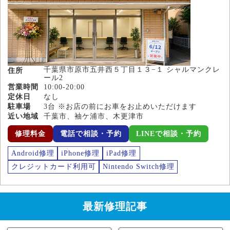
千葉県市原市五井西５丁目１３−１ シャルマンクレ
住所
ール2
営業時間
10:00-20:00
定休日
なし
駐車場
3台 ※お店の前にお車をお止めいただけます
近い地域
千葉市、袖ケ浦市、木更津市
修理料金
電話で相談・予約
LINEで相談・予約
Android修理
iPhone修理
iPad修理
クレジットカード利用可
Nintendo Switch修理
最新修理記事