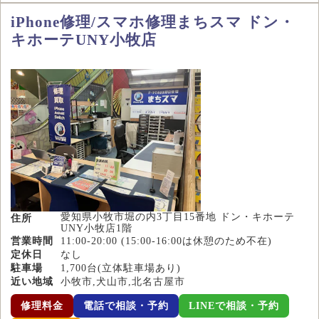
iPhone修理/スマホ修理まちスマ ドン・
キホーテUNY小牧店
愛知県小牧市堀の内3丁目15番地 ドン・キホーテ
住所
UNY小牧店1階
営業時間
11:00-20:00 (15:00-16:00は休憩のため不在)
定休日
なし
駐車場
1,700台(立体駐車場あり)
近い地域
小牧市,犬山市,北名古屋市
修理料金
電話で相談・予約
LINEで相談・予約