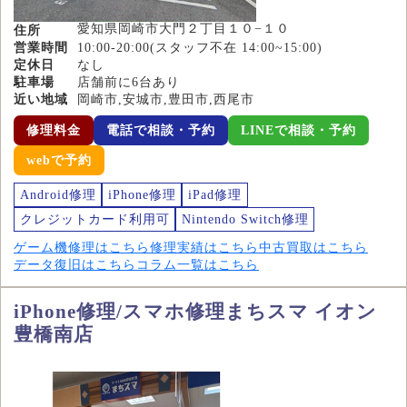
愛知県岡崎市大門２丁目１０−１０
住所
営業時間
10:00-20:00(スタッフ不在 14:00~15:00)
定休日
なし
駐車場
店舗前に6台あり
近い地域
岡崎市,安城市,豊田市,西尾市
修理料金
電話で相談・予約
LINEで相談・予約
webで予約
Android修理
iPhone修理
iPad修理
クレジットカード利用可
Nintendo Switch修理
ゲーム機修理はこちら
修理実績はこちら
中古買取はこちら
データ復旧はこちら
コラム一覧はこちら
iPhone修理/スマホ修理まちスマ イオン
豊橋南店