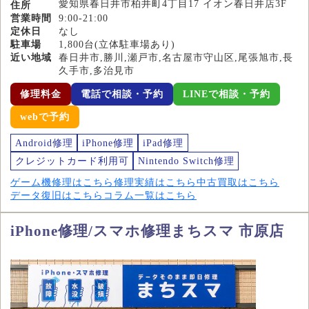
愛知県春日井市柏井町4丁目17 イオン春日井店3F
住所
営業時間
9:00-21:00
定休日
なし
駐車場
1,800台(立体駐車場あり)
近い地域
春日井市,勝川,瀬戸市,名古屋市守山区,尾張旭市,長
久手市,多治見市
修理料金
電話で相談・予約
LINEで相談・予約
webで予約
Android修理
iPhone修理
iPad修理
クレジットカード利用可
Nintendo Switch修理
ゲーム機修理はこちら
修理実績はこちら
中古買取はこちら
データ復旧はこちら
コラム一覧はこちら
iPhone修理/スマホ修理まちスマ 市原店