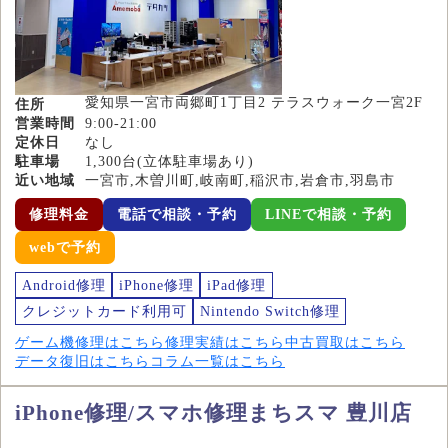
愛知県一宮市両郷町1丁目2 テラスウォーク一宮2F
住所
営業時間
9:00-21:00
定休日
なし
駐車場
1,300台(立体駐車場あり)
近い地域
一宮市,木曽川町,岐南町,稲沢市,岩倉市,羽島市
修理料金
電話で相談・予約
LINEで相談・予約
webで予約
Android修理
iPhone修理
iPad修理
クレジットカード利用可
Nintendo Switch修理
ゲーム機修理はこちら
修理実績はこちら
中古買取はこちら
データ復旧はこちら
コラム一覧はこちら
iPhone修理/スマホ修理まちスマ 豊川店