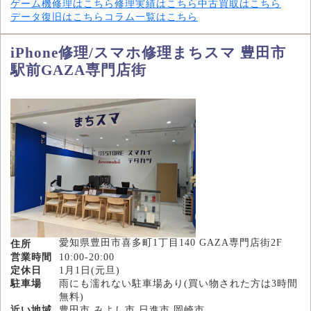
ゲーム機修理はこちら
修理実績はこちら
中古買取はこちら
データ復旧はこちら
コラム一覧はこちら
iPhone修理/スマホ修理まちスマ 豊田市
駅前GAZA専門店街
愛知県豊田市喜多町1丁目140 GAZA専門店街2F
住所
営業時間
10:00-20:00
定休日
1月1日(元旦)
駐車場
雨にも濡れない駐車場あり(買い物された方は3時間
無料)
近い地域
豊田市,みよし市,日進市,岡崎市