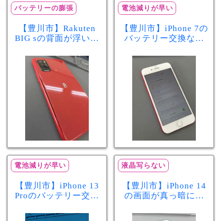
バッテリーの膨張
電池減りが早い
【豊川市】Rakuten
【豊川市】iPhone 7の
BIG sの背面が浮いて
バッテリー交換なら
きた…それはバッテ
まちスマ豊川店へ！
リー膨張のサインか
最大容量70％で電池
もしれません！バッ
の減りが早い症状も
テリー交換修理事例
当日60分で改善
電池減りが早い
液晶写らない
【豊川市】iPhone 13
【豊川市】iPhone 14
Proのバッテリー交換
の画面が真っ暗に…
を実施！電池の減り
画面交換で当日60分
が早い症状も当日90
修理！データそのま