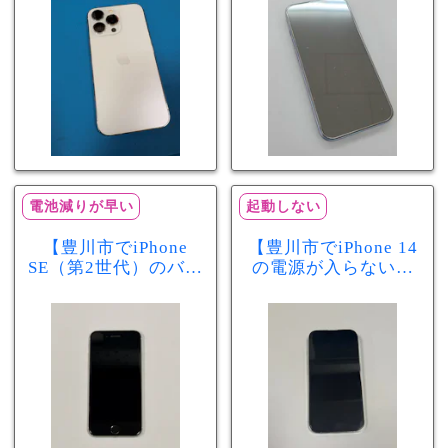
分で改善
まで復旧しました
電池減りが早い
起動しない
【豊川市でiPhone
【豊川市でiPhone 14
SE（第2世代）のバッ
の電源が入らない修
テリー交換ならまち
理ならまちスマ豊川
スマ豊川店】電池の
店】バッテリー交換
減りが早い症状も当
で復旧するケースも
日60分で改善！
あります！