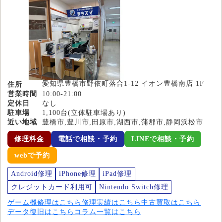
愛知県豊橋市野依町落合1-12 イオン豊橋南店 1F
住所
営業時間
10:00-21:00
定休日
なし
駐車場
1,100台(立体駐車場あり)
近い地域
豊橋市,豊川市,田原市,湖西市,蒲郡市,静岡浜松市
修理料金
電話で相談・予約
LINEで相談・予約
webで予約
Android修理
iPhone修理
iPad修理
クレジットカード利用可
Nintendo Switch修理
ゲーム機修理はこちら
修理実績はこちら
中古買取はこちら
データ復旧はこちら
コラム一覧はこちら