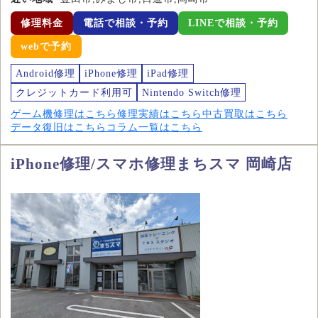
修理料金
電話で相談・予約
LINEで相談・予約
webで予約
Android修理
iPhone修理
iPad修理
クレジットカード利用可
Nintendo Switch修理
ゲーム機修理はこちら
修理実績はこちら
中古買取はこちら
データ復旧はこちら
コラム一覧はこちら
iPhone修理/スマホ修理まちスマ 岡崎店