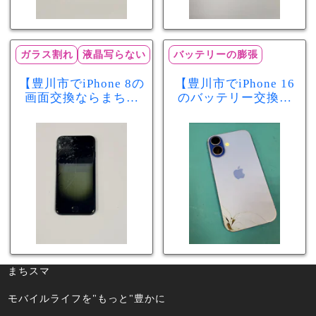
ガラス割れ
液晶写らない
バッテリーの膨張
【豊川市でiPhone 8の
【豊川市でiPhone 16
画面交換ならまちス
のバッテリー交換な
マ豊川店】画面割
らまちスマ豊川店】
れ・液晶不良も当日
少し膨張したバッテ
60分で修理可能！
リーも当日90分で安
心修理！
まちスマ
モバイルライフを"もっと"豊かに