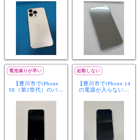
が早い症状も当日90
修理！データそのま
分で改善
まで復旧しました
電池減りが早い
起動しない
【豊川市でiPhone
【豊川市でiPhone 14
SE（第2世代）のバッ
の電源が入らない修
テリー交換ならまち
理ならまちスマ豊川
スマ豊川店】電池の
店】バッテリー交換
減りが早い症状も当
で復旧するケースも
日60分で改善！
あります！