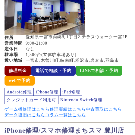
愛知県一宮市両郷町1丁目2 テラスウォーク一宮2F
住所
営業時間
9:00-21:00
定休日
なし
駐車場
1,300台(立体駐車場あり)
近い地域
一宮市,木曽川町,岐南町,稲沢市,岩倉市,羽島市
修理料金
電話で相談・予約
LINEで相談・予約
webで予約
Android修理
iPhone修理
iPad修理
クレジットカード利用可
Nintendo Switch修理
ゲーム機修理はこちら
修理実績はこちら
中古買取はこちら
データ復旧はこちら
コラム一覧はこちら
iPhone修理/スマホ修理まちスマ 豊川店