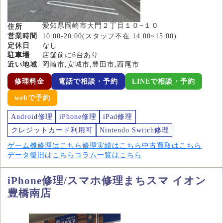
愛知県岡崎市大門２丁目１０−１０
住所
営業時間
10:00-20:00(スタッフ不在 14:00~15:00)
定休日
なし
駐車場
店舗前に6台あり
近い地域
岡崎市,安城市,豊田市,西尾市
修理料金
電話で相談・予約
LINEで相談・予約
webで予約
Android修理
iPhone修理
iPad修理
クレジットカード利用可
Nintendo Switch修理
ゲーム機修理はこちら
修理実績はこちら
中古買取はこちら
データ復旧はこちら
コラム一覧はこちら
iPhone修理/スマホ修理まちスマ イオン
豊橋南店