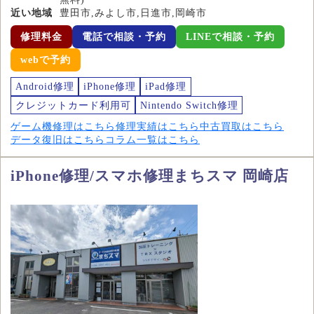
近い地域
豊田市,みよし市,日進市,岡崎市
修理料金
電話で相談・予約
LINEで相談・予約
webで予約
Android修理
iPhone修理
iPad修理
クレジットカード利用可
Nintendo Switch修理
ゲーム機修理はこちら
修理実績はこちら
中古買取はこちら
データ復旧はこちら
コラム一覧はこちら
iPhone修理/スマホ修理まちスマ 岡崎店