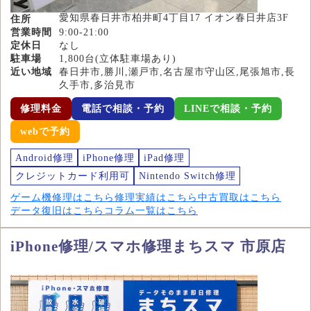
愛知県春日井市柏井町4丁目17 イオン春日井店3F
住所
営業時間
9:00-21:00
定休日
なし
駐車場
1,800台(立体駐車場あり)
近い地域
春日井市,勝川,瀬戸市,名古屋市守山区,尾張旭市,長
久手市,多治見市
修理料金
電話で相談・予約
LINEで相談・予約
webで予約
Android修理
iPhone修理
iPad修理
クレジットカード利用可
Nintendo Switch修理
ゲーム機修理はこちら
修理実績はこちら
中古買取はこちら
データ復旧はこちら
コラム一覧はこちら
iPhone修理/スマホ修理まちスマ 市原店