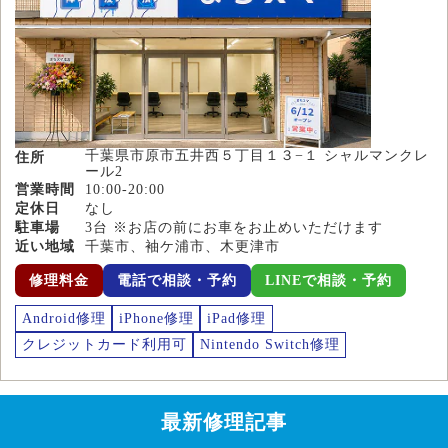
千葉県市原市五井西５丁目１３−１ シャルマンクレ
住所
ール2
営業時間
10:00-20:00
定休日
なし
駐車場
3台 ※お店の前にお車をお止めいただけます
近い地域
千葉市、袖ケ浦市、木更津市
修理料金
電話で相談・予約
LINEで相談・予約
Android修理
iPhone修理
iPad修理
クレジットカード利用可
Nintendo Switch修理
最新修理記事