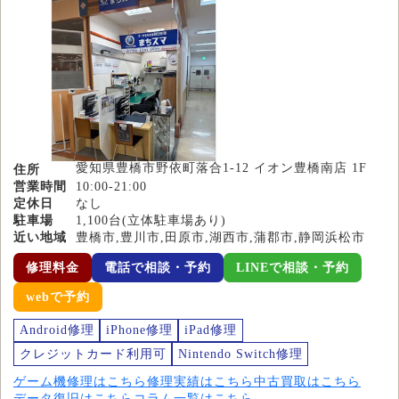
愛知県豊橋市野依町落合1-12 イオン豊橋南店 1F
住所
営業時間
10:00-21:00
定休日
なし
駐車場
1,100台(立体駐車場あり)
近い地域
豊橋市,豊川市,田原市,湖西市,蒲郡市,静岡浜松市
修理料金
電話で相談・予約
LINEで相談・予約
webで予約
Android修理
iPhone修理
iPad修理
クレジットカード利用可
Nintendo Switch修理
ゲーム機修理はこちら
修理実績はこちら
中古買取はこちら
データ復旧はこちら
コラム一覧はこちら