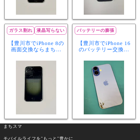
ガラス割れ
液晶写らない
バッテリーの膨張
【豊川市でiPhone 8の
【豊川市でiPhone 16
画面交換ならまちス
のバッテリー交換な
マ豊川店】画面割
らまちスマ豊川店】
れ・液晶不良も当日
少し膨張したバッテ
60分で修理可能！
リーも当日90分で安
心修理！
まちスマ
モバイルライフを"もっと"豊かに