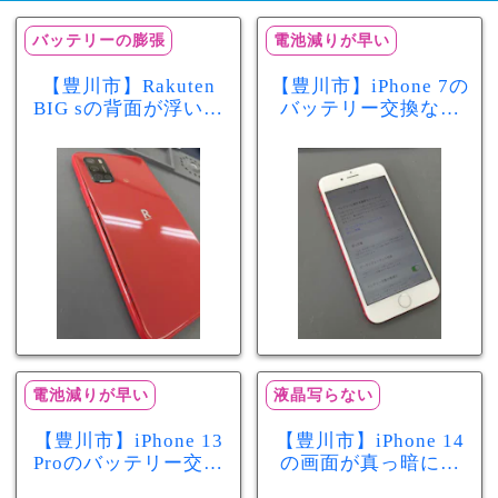
バッテリーの膨張
電池減りが早い
【豊川市】Rakuten
【豊川市】iPhone 7の
BIG sの背面が浮いて
バッテリー交換なら
きた…それはバッテ
まちスマ豊川店へ！
リー膨張のサインか
最大容量70％で電池
もしれません！バッ
の減りが早い症状も
テリー交換修理事例
当日60分で改善
電池減りが早い
液晶写らない
【豊川市】iPhone 13
【豊川市】iPhone 14
Proのバッテリー交換
の画面が真っ暗に…
を実施！電池の減り
画面交換で当日60分