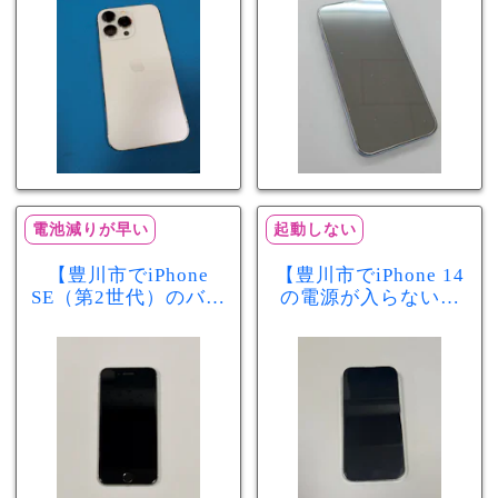
分で改善
まで復旧しました
電池減りが早い
起動しない
【豊川市でiPhone
【豊川市でiPhone 14
SE（第2世代）のバッ
の電源が入らない修
テリー交換ならまち
理ならまちスマ豊川
スマ豊川店】電池の
店】バッテリー交換
減りが早い症状も当
で復旧するケースも
日60分で改善！
あります！