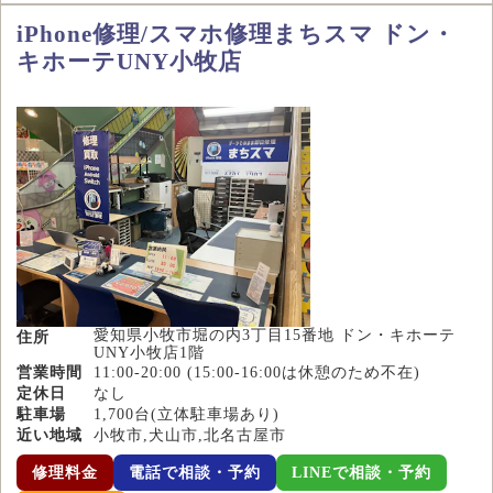
iPhone修理/スマホ修理まちスマ ドン・
キホーテUNY小牧店
愛知県小牧市堀の内3丁目15番地 ドン・キホーテ
住所
UNY小牧店1階
営業時間
11:00-20:00 (15:00-16:00は休憩のため不在)
定休日
なし
駐車場
1,700台(立体駐車場あり)
近い地域
小牧市,犬山市,北名古屋市
修理料金
電話で相談・予約
LINEで相談・予約