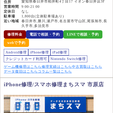
愛知県春日井市柏井町4丁目17 イオン春日井店3F
住所
営業時間
9:00-21:00
定休日
なし
駐車場
1,800台(立体駐車場あり)
近い地域
春日井市,勝川,瀬戸市,名古屋市守山区,尾張旭市,長
久手市,多治見市
修理料金
電話で相談・予約
LINEで相談・予約
webで予約
Android修理
iPhone修理
iPad修理
クレジットカード利用可
Nintendo Switch修理
ゲーム機修理はこちら
修理実績はこちら
中古買取はこちら
データ復旧はこちら
コラム一覧はこちら
iPhone修理/スマホ修理まちスマ 市原店