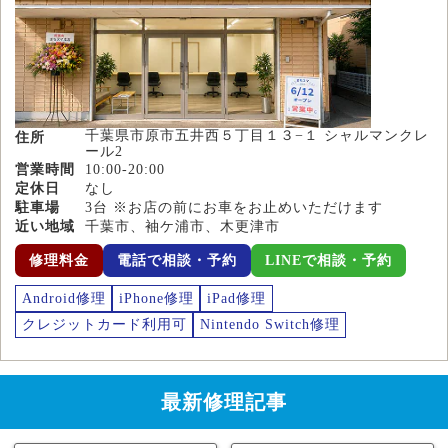
千葉県市原市五井西５丁目１３−１ シャルマンクレ
住所
ール2
営業時間
10:00-20:00
定休日
なし
駐車場
3台 ※お店の前にお車をお止めいただけます
近い地域
千葉市、袖ケ浦市、木更津市
修理料金
電話で相談・予約
LINEで相談・予約
Android修理
iPhone修理
iPad修理
クレジットカード利用可
Nintendo Switch修理
最新修理記事