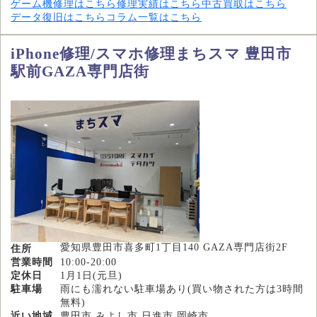
ゲーム機修理はこちら
修理実績はこちら
中古買取はこちら
データ復旧はこちら
コラム一覧はこちら
iPhone修理/スマホ修理まちスマ 豊田市
駅前GAZA専門店街
愛知県豊田市喜多町1丁目140 GAZA専門店街2F
住所
営業時間
10:00-20:00
定休日
1月1日(元旦)
駐車場
雨にも濡れない駐車場あり(買い物された方は3時間
無料)
近い地域
豊田市,みよし市,日進市,岡崎市