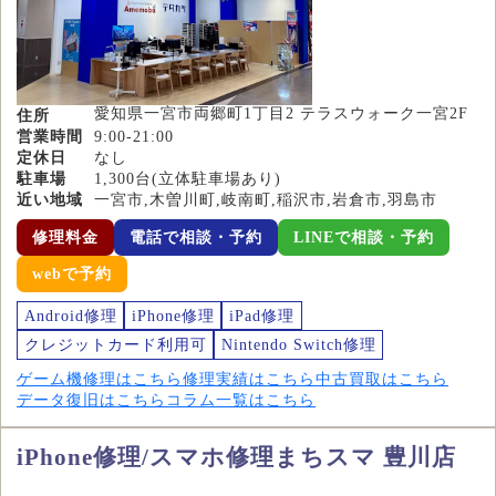
愛知県一宮市両郷町1丁目2 テラスウォーク一宮2F
住所
営業時間
9:00-21:00
定休日
なし
駐車場
1,300台(立体駐車場あり)
近い地域
一宮市,木曽川町,岐南町,稲沢市,岩倉市,羽島市
修理料金
電話で相談・予約
LINEで相談・予約
webで予約
Android修理
iPhone修理
iPad修理
クレジットカード利用可
Nintendo Switch修理
ゲーム機修理はこちら
修理実績はこちら
中古買取はこちら
データ復旧はこちら
コラム一覧はこちら
iPhone修理/スマホ修理まちスマ 豊川店