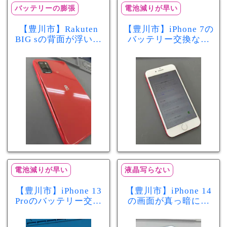
バッテリーの膨張
電池減りが早い
【豊川市】Rakuten
【豊川市】iPhone 7の
BIG sの背面が浮いて
バッテリー交換なら
きた…それはバッテ
まちスマ豊川店へ！
リー膨張のサインか
最大容量70％で電池
もしれません！バッ
の減りが早い症状も
テリー交換修理事例
当日60分で改善
電池減りが早い
液晶写らない
【豊川市】iPhone 13
【豊川市】iPhone 14
Proのバッテリー交換
の画面が真っ暗に…
を実施！電池の減り
画面交換で当日60分
が早い症状も当日90
修理！データそのま