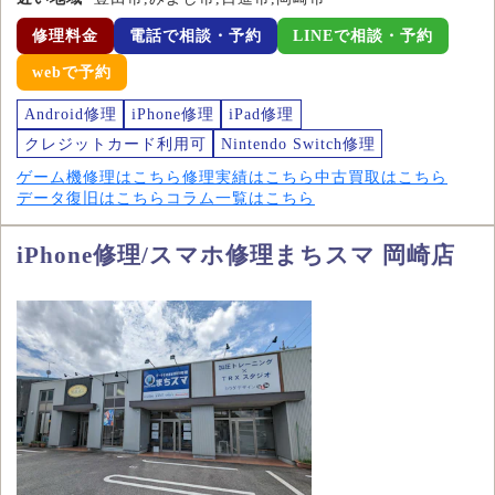
修理料金
電話で相談・予約
LINEで相談・予約
webで予約
Android修理
iPhone修理
iPad修理
クレジットカード利用可
Nintendo Switch修理
ゲーム機修理はこちら
修理実績はこちら
中古買取はこちら
データ復旧はこちら
コラム一覧はこちら
iPhone修理/スマホ修理まちスマ 岡崎店