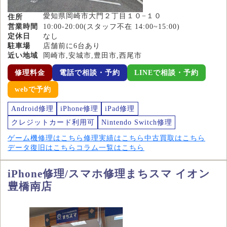
愛知県岡崎市大門２丁目１０−１０
住所
営業時間
10:00-20:00(スタッフ不在 14:00~15:00)
定休日
なし
駐車場
店舗前に6台あり
近い地域
岡崎市,安城市,豊田市,西尾市
修理料金
電話で相談・予約
LINEで相談・予約
webで予約
Android修理
iPhone修理
iPad修理
クレジットカード利用可
Nintendo Switch修理
ゲーム機修理はこちら
修理実績はこちら
中古買取はこちら
データ復旧はこちら
コラム一覧はこちら
iPhone修理/スマホ修理まちスマ イオン
豊橋南店