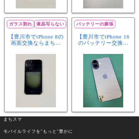
ガラス割れ
液晶写らない
バッテリーの膨張
【豊川市でiPhone 8の
【豊川市でiPhone 16
画面交換ならまちス
のバッテリー交換な
マ豊川店】画面割
らまちスマ豊川店】
れ・液晶不良も当日
少し膨張したバッテ
60分で修理可能！
リーも当日90分で安
心修理！
まちスマ
モバイルライフを"もっと"豊かに