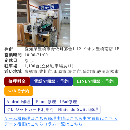
愛知県豊橋市野依町落合1-12 イオン豊橋南店 1F
住所
営業時間
10:00-21:00
定休日
なし
駐車場
1,100台(立体駐車場あり)
近い地域
豊橋市,豊川市,田原市,湖西市,蒲郡市,静岡浜松市
修理料金
電話で相談・予約
LINEで相談・予約
webで予約
Android修理
iPhone修理
iPad修理
クレジットカード利用可
Nintendo Switch修理
ゲーム機修理はこちら
修理実績はこちら
中古買取はこちら
データ復旧はこちら
コラム一覧はこちら