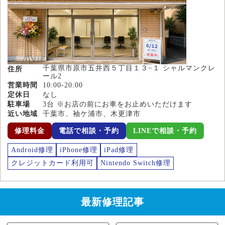
千葉県市原市五井西５丁目１３−１ シャルマンクレ
住所
ール2
営業時間
10:00-20:00
定休日
なし
駐車場
3台 ※お店の前にお車をお止めいただけます
近い地域
千葉市、袖ケ浦市、木更津市
修理料金
電話で相談・予約
LINEで相談・予約
Android修理
iPhone修理
iPad修理
クレジットカード利用可
Nintendo Switch修理
最新修理記事