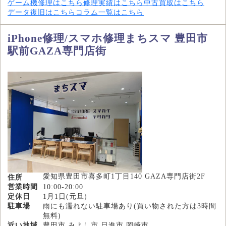
ゲーム機修理はこちら
修理実績はこちら
中古買取はこちら
データ復旧はこちら
コラム一覧はこちら
iPhone修理/スマホ修理まちスマ 豊田市
駅前GAZA専門店街
愛知県豊田市喜多町1丁目140 GAZA専門店街2F
住所
営業時間
10:00-20:00
定休日
1月1日(元旦)
駐車場
雨にも濡れない駐車場あり(買い物された方は3時間
無料)
近い地域
豊田市,みよし市,日進市,岡崎市