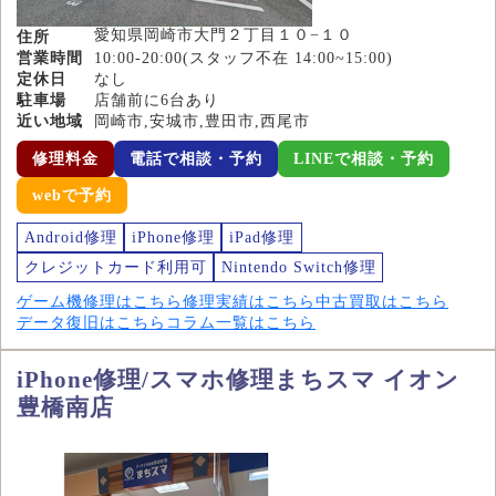
愛知県岡崎市大門２丁目１０−１０
住所
営業時間
10:00-20:00(スタッフ不在 14:00~15:00)
定休日
なし
駐車場
店舗前に6台あり
近い地域
岡崎市,安城市,豊田市,西尾市
修理料金
電話で相談・予約
LINEで相談・予約
webで予約
Android修理
iPhone修理
iPad修理
クレジットカード利用可
Nintendo Switch修理
ゲーム機修理はこちら
修理実績はこちら
中古買取はこちら
データ復旧はこちら
コラム一覧はこちら
iPhone修理/スマホ修理まちスマ イオン
豊橋南店