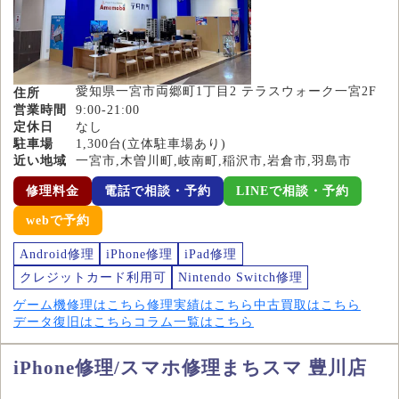
愛知県一宮市両郷町1丁目2 テラスウォーク一宮2F
住所
営業時間
9:00-21:00
定休日
なし
駐車場
1,300台(立体駐車場あり)
近い地域
一宮市,木曽川町,岐南町,稲沢市,岩倉市,羽島市
修理料金
電話で相談・予約
LINEで相談・予約
webで予約
Android修理
iPhone修理
iPad修理
クレジットカード利用可
Nintendo Switch修理
ゲーム機修理はこちら
修理実績はこちら
中古買取はこちら
データ復旧はこちら
コラム一覧はこちら
iPhone修理/スマホ修理まちスマ 豊川店