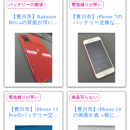
バッテリーの膨張
電池減りが早い
【豊川市】Rakuten
【豊川市】iPhone 7の
BIG sの背面が浮いて
バッテリー交換なら
きた…それはバッテ
まちスマ豊川店へ！
リー膨張のサインか
最大容量70％で電池
もしれません！バッ
の減りが早い症状も
テリー交換修理事例
当日60分で改善
電池減りが早い
液晶写らない
【豊川市】iPhone 13
【豊川市】iPhone 14
Proのバッテリー交換
の画面が真っ暗に…
を実施！電池の減り
画面交換で当日60分
が早い症状も当日90
修理！データそのま