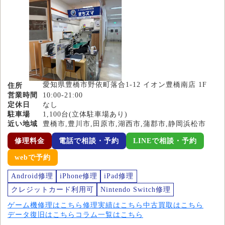
愛知県豊橋市野依町落合1-12 イオン豊橋南店 1F
住所
営業時間
10:00-21:00
定休日
なし
駐車場
1,100台(立体駐車場あり)
近い地域
豊橋市,豊川市,田原市,湖西市,蒲郡市,静岡浜松市
修理料金
電話で相談・予約
LINEで相談・予約
webで予約
Android修理
iPhone修理
iPad修理
クレジットカード利用可
Nintendo Switch修理
ゲーム機修理はこちら
修理実績はこちら
中古買取はこちら
データ復旧はこちら
コラム一覧はこちら