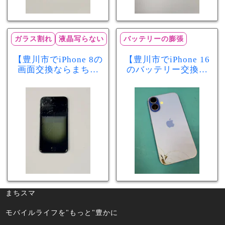
ガラス割れ
液晶写らない
バッテリーの膨張
【豊川市でiPhone 8の
【豊川市でiPhone 16
画面交換ならまちス
のバッテリー交換な
マ豊川店】画面割
らまちスマ豊川店】
れ・液晶不良も当日
少し膨張したバッテ
60分で修理可能！
リーも当日90分で安
心修理！
まちスマ
モバイルライフを"もっと"豊かに