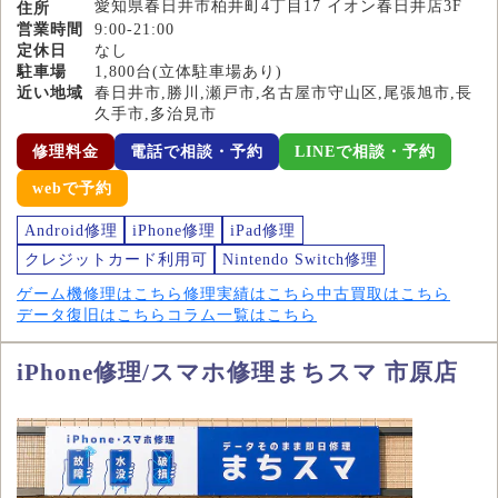
愛知県春日井市柏井町4丁目17 イオン春日井店3F
住所
営業時間
9:00-21:00
定休日
なし
駐車場
1,800台(立体駐車場あり)
近い地域
春日井市,勝川,瀬戸市,名古屋市守山区,尾張旭市,長
久手市,多治見市
修理料金
電話で相談・予約
LINEで相談・予約
webで予約
Android修理
iPhone修理
iPad修理
クレジットカード利用可
Nintendo Switch修理
ゲーム機修理はこちら
修理実績はこちら
中古買取はこちら
データ復旧はこちら
コラム一覧はこちら
iPhone修理/スマホ修理まちスマ 市原店