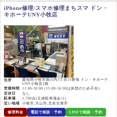
iPhone修理/スマホ修理まちスマ ドン・
キホーテUNY小牧店
愛知県小牧市堀の内3丁目15番地 ドン・キホーテ
住所
UNY小牧店1階
営業時間
11:00-20:00 (15:00-16:00は休憩のため不在)
定休日
なし
駐車場
1,700台(立体駐車場あり)
近い地域
小牧市,犬山市,北名古屋市
修理料金
電話で相談・予約
LINEで相談・予約