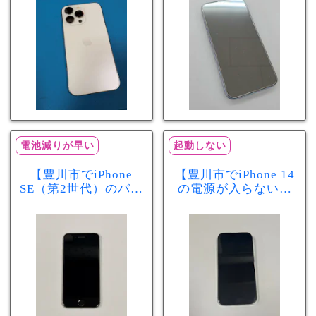
分で改善
まで復旧しました
電池減りが早い
起動しない
【豊川市でiPhone
【豊川市でiPhone 14
SE（第2世代）のバッ
の電源が入らない修
テリー交換ならまち
理ならまちスマ豊川
スマ豊川店】電池の
店】バッテリー交換
減りが早い症状も当
で復旧するケースも
日60分で改善！
あります！