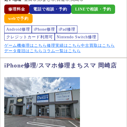
修理料金
電話で相談・予約
LINEで相談・予約
webで予約
Android修理
iPhone修理
iPad修理
クレジットカード利用可
Nintendo Switch修理
ゲーム機修理はこちら
修理実績はこちら
中古買取はこちら
データ復旧はこちら
コラム一覧はこちら
iPhone修理/スマホ修理まちスマ 岡崎店