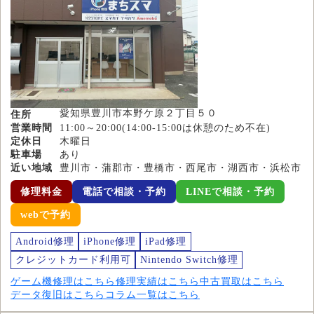
愛知県豊川市本野ケ原２丁目５０
住所
営業時間
11:00～20:00(14:00-15:00は休憩のため不在)
定休日
木曜日
駐車場
あり
近い地域
豊川市・蒲郡市・豊橋市・西尾市・湖西市・浜松市
修理料金
電話で相談・予約
LINEで相談・予約
webで予約
Android修理
iPhone修理
iPad修理
クレジットカード利用可
Nintendo Switch修理
ゲーム機修理はこちら
修理実績はこちら
中古買取はこちら
データ復旧はこちら
コラム一覧はこちら