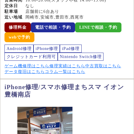
営業時間
10:00-20:00(スタッフ不在 14:00~15:00)
定休日
なし
駐車場
店舗前に6台あり
近い地域
岡崎市,安城市,豊田市,西尾市
修理料金
電話で相談・予約
LINEで相談・予約
webで予約
Android修理
iPhone修理
iPad修理
クレジットカード利用可
Nintendo Switch修理
ゲーム機修理はこちら
修理実績はこちら
中古買取はこちら
データ復旧はこちら
コラム一覧はこちら
iPhone修理/スマホ修理まちスマ イオン
豊橋南店