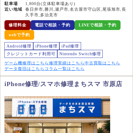
駐車場
1,800台(立体駐車場あり)
近い地域
春日井市,勝川,瀬戸市,名古屋市守山区,尾張旭市,長
久手市,多治見市
修理料金
電話で相談・予約
LINEで相談・予約
webで予約
Android修理
iPhone修理
iPad修理
クレジットカード利用可
Nintendo Switch修理
ゲーム機修理はこちら
修理実績はこちら
中古買取はこちら
データ復旧はこちら
コラム一覧はこちら
iPhone修理/スマホ修理まちスマ 市原店