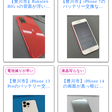
【豊川市】Rakuten
【豊川市】iPhone 7の
BIG sの背面が浮いて
バッテリー交換なら
きた…それはバッテ
まちスマ豊川店へ！
リー膨張のサインか
最大容量70％で電池
もしれません！バッ
の減りが早い症状も
テリー交換修理事例
当日60分で改善
電池減りが早い
液晶写らない
【豊川市】iPhone 13
【豊川市】iPhone 14
Proのバッテリー交換
の画面が真っ暗に…
を実施！電池の減り
画面交換で当日60分
が早い症状も当日90
修理！データそのま
分で改善
まで復旧しました