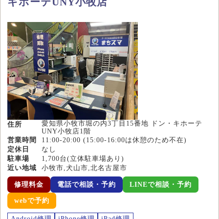
キホーテUNY小牧店
愛知県小牧市堀の内3丁目15番地 ドン・キホーテ
住所
UNY小牧店1階
営業時間
11:00-20:00 (15:00-16:00は休憩のため不在)
定休日
なし
駐車場
1,700台(立体駐車場あり)
近い地域
小牧市,犬山市,北名古屋市
修理料金
電話で相談・予約
LINEで相談・予約
webで予約
Android修理
iPhone修理
iPad修理