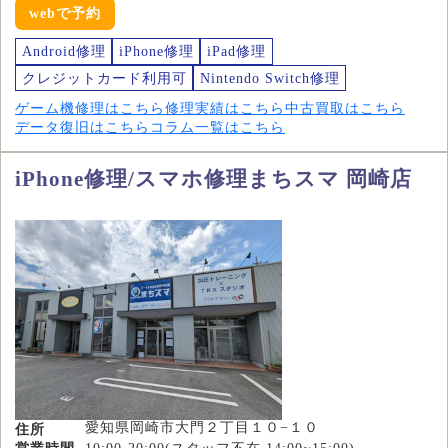
webで予約
Android修理
iPhone修理
iPad修理
クレジットカード利用可
Nintendo Switch修理
ゲーム機修理はこちら
修理実績はこちら
中古買取はこちら
データ復旧はこちら
コラム一覧はこちら
iPhone修理/スマホ修理まちスマ 岡崎店
愛知県岡崎市大門２丁目１０−１０
住所