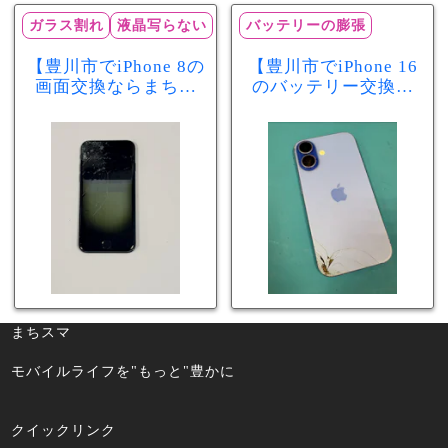
ガラス割れ
液晶写らない
バッテリーの膨張
【豊川市でiPhone 8の
【豊川市でiPhone 16
画面交換ならまちス
のバッテリー交換な
マ豊川店】画面割
らまちスマ豊川店】
れ・液晶不良も当日
少し膨張したバッテ
60分で修理可能！
リーも当日90分で安
心修理！
まちスマ
モバイルライフを"もっと"豊かに
クイックリンク