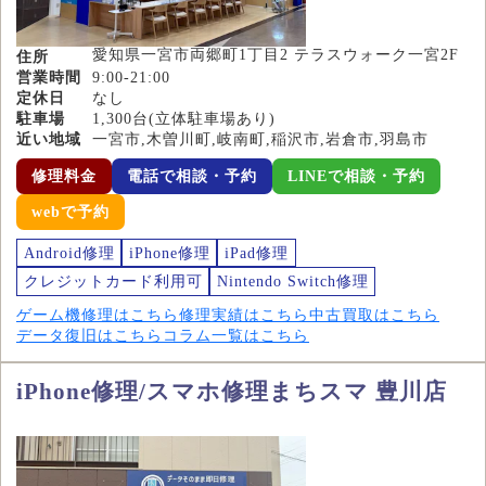
愛知県一宮市両郷町1丁目2 テラスウォーク一宮2F
住所
営業時間
9:00-21:00
定休日
なし
駐車場
1,300台(立体駐車場あり)
近い地域
一宮市,木曽川町,岐南町,稲沢市,岩倉市,羽島市
修理料金
電話で相談・予約
LINEで相談・予約
webで予約
Android修理
iPhone修理
iPad修理
クレジットカード利用可
Nintendo Switch修理
ゲーム機修理はこちら
修理実績はこちら
中古買取はこちら
データ復旧はこちら
コラム一覧はこちら
iPhone修理/スマホ修理まちスマ 豊川店