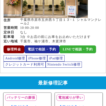
千葉県市原市五井西５丁目１３−１ シャルマンクレ
住所
ール2
営業時間
10:00-20:00
定休日
なし
駐車場
3台 ※お店の前にお車をお止めいただけます
近い地域
千葉市、袖ケ浦市、木更津市
修理料金
電話で相談・予約
LINEで相談・予約
Android修理
iPhone修理
iPad修理
クレジットカード利用可
Nintendo Switch修理
最新修理記事
バッテリーの膨張
電池減りが早い