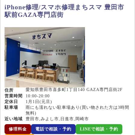
iPhone修理/スマホ修理まちスマ 豊田市
駅前GAZA専門店街
愛知県豊田市喜多町1丁目140 GAZA専門店街2F
住所
営業時間
10:00-20:00
定休日
1月1日(元旦)
駐車場
雨にも濡れない駐車場あり(買い物された方は3時間
無料)
近い地域
豊田市,みよし市,日進市,岡崎市
修理料金
電話で相談・予約
LINEで相談・予約