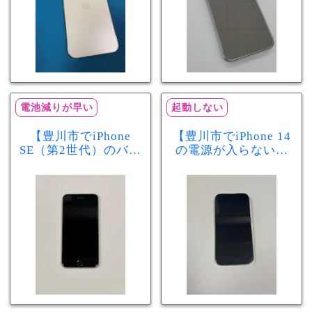
電池減りが早い
起動しない
【豊川市でiPhone
【豊川市でiPhone 14
SE（第2世代）のバッ
の電源が入らない修
テリー交換ならまち
理ならまちスマ豊川
スマ豊川店】電池の
店】バッテリー交換
減りが早い症状も当
で復旧するケースも
日60分で改善！
あります！