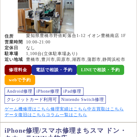
愛知県豊橋市野依町落合1-12 イオン豊橋南店 1F
住所
営業時間
10:00-21:00
定休日
なし
駐車場
1,100台(立体駐車場あり)
近い地域
豊橋市,豊川市,田原市,湖西市,蒲郡市,静岡浜松市
修理料金
電話で相談・予約
LINEで相談・予約
webで予約
Android修理
iPhone修理
iPad修理
クレジットカード利用可
Nintendo Switch修理
ゲーム機修理はこちら
修理実績はこちら
中古買取はこちら
データ復旧はこちら
コラム一覧はこちら
iPhone修理/スマホ修理まちスマ ドン・