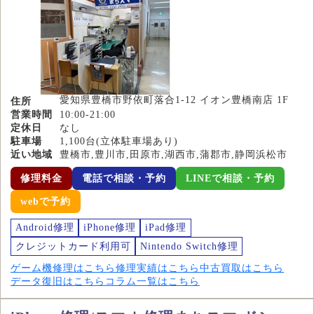
愛知県豊橋市野依町落合1-12 イオン豊橋南店 1F
住所
営業時間
10:00-21:00
定休日
なし
駐車場
1,100台(立体駐車場あり)
近い地域
豊橋市,豊川市,田原市,湖西市,蒲郡市,静岡浜松市
修理料金
電話で相談・予約
LINEで相談・予約
webで予約
Android修理
iPhone修理
iPad修理
クレジットカード利用可
Nintendo Switch修理
ゲーム機修理はこちら
修理実績はこちら
中古買取はこちら
データ復旧はこちら
コラム一覧はこちら