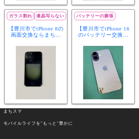
ガラス割れ
液晶写らない
バッテリーの膨張
【豊川市でiPhone 8の
【豊川市でiPhone 16
画面交換ならまちス
のバッテリー交換な
マ豊川店】画面割
らまちスマ豊川店】
れ・液晶不良も当日
少し膨張したバッテ
60分で修理可能！
リーも当日90分で安
心修理！
まちスマ
モバイルライフを"もっと"豊かに