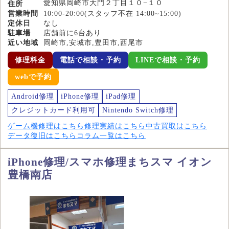
愛知県岡崎市大門２丁目１０−１０
住所
営業時間
10:00-20:00(スタッフ不在 14:00~15:00)
定休日
なし
駐車場
店舗前に6台あり
近い地域
岡崎市,安城市,豊田市,西尾市
修理料金
電話で相談・予約
LINEで相談・予約
webで予約
Android修理
iPhone修理
iPad修理
クレジットカード利用可
Nintendo Switch修理
ゲーム機修理はこちら
修理実績はこちら
中古買取はこちら
データ復旧はこちら
コラム一覧はこちら
iPhone修理/スマホ修理まちスマ イオン
豊橋南店