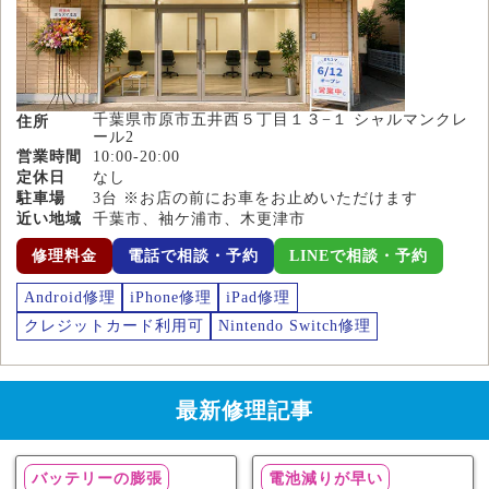
千葉県市原市五井西５丁目１３−１ シャルマンクレ
住所
ール2
営業時間
10:00-20:00
定休日
なし
駐車場
3台 ※お店の前にお車をお止めいただけます
近い地域
千葉市、袖ケ浦市、木更津市
修理料金
電話で相談・予約
LINEで相談・予約
Android修理
iPhone修理
iPad修理
クレジットカード利用可
Nintendo Switch修理
最新修理記事
バッテリーの膨張
電池減りが早い