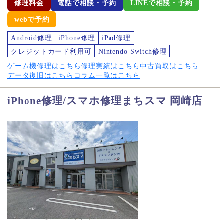
修理料金
電話で相談・予約
LINEで相談・予約
webで予約
Android修理
iPhone修理
iPad修理
クレジットカード利用可
Nintendo Switch修理
ゲーム機修理はこちら
修理実績はこちら
中古買取はこちら
データ復旧はこちら
コラム一覧はこちら
iPhone修理/スマホ修理まちスマ 岡崎店