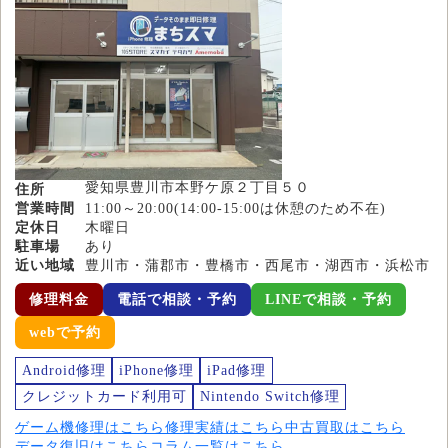
愛知県豊川市本野ケ原２丁目５０
住所
営業時間
11:00～20:00(14:00-15:00は休憩のため不在)
定休日
木曜日
駐車場
あり
近い地域
豊川市・蒲郡市・豊橋市・西尾市・湖西市・浜松市
修理料金
電話で相談・予約
LINEで相談・予約
webで予約
Android修理
iPhone修理
iPad修理
クレジットカード利用可
Nintendo Switch修理
ゲーム機修理はこちら
修理実績はこちら
中古買取はこちら
データ復旧はこちら
コラム一覧はこちら