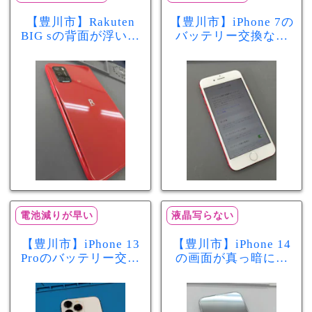
【豊川市】Rakuten
【豊川市】iPhone 7の
BIG sの背面が浮いて
バッテリー交換なら
きた…それはバッテ
まちスマ豊川店へ！
リー膨張のサインか
最大容量70％で電池
もしれません！バッ
の減りが早い症状も
テリー交換修理事例
当日60分で改善
電池減りが早い
液晶写らない
【豊川市】iPhone 13
【豊川市】iPhone 14
Proのバッテリー交換
の画面が真っ暗に…
を実施！電池の減り
画面交換で当日60分
が早い症状も当日90
修理！データそのま
分で改善
まで復旧しました