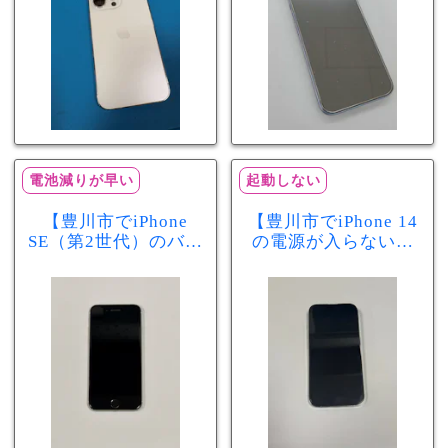
電池減りが早い
起動しない
【豊川市でiPhone
【豊川市でiPhone 14
SE（第2世代）のバッ
の電源が入らない修
テリー交換ならまち
理ならまちスマ豊川
スマ豊川店】電池の
店】バッテリー交換
減りが早い症状も当
で復旧するケースも
日60分で改善！
あります！