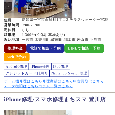
愛知県一宮市両郷町1丁目2 テラスウォーク一宮2F
住所
営業時間
9:00-21:00
定休日
なし
駐車場
1,300台(立体駐車場あり)
近い地域
一宮市,木曽川町,岐南町,稲沢市,岩倉市,羽島市
修理料金
電話で相談・予約
LINEで相談・予約
webで予約
Android修理
iPhone修理
iPad修理
クレジットカード利用可
Nintendo Switch修理
ゲーム機修理はこちら
修理実績はこちら
中古買取はこちら
データ復旧はこちら
コラム一覧はこちら
iPhone修理/スマホ修理まちスマ 豊川店