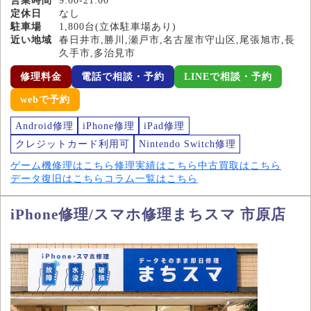
営業時間
9:00-21:00
定休日
なし
駐車場
1,800台(立体駐車場あり)
近い地域
春日井市,勝川,瀬戸市,名古屋市守山区,尾張旭市,長
久手市,多治見市
修理料金
電話で相談・予約
LINEで相談・予約
webで予約
Android修理
iPhone修理
iPad修理
クレジットカード利用可
Nintendo Switch修理
ゲーム機修理はこちら
修理実績はこちら
中古買取はこちら
データ復旧はこちら
コラム一覧はこちら
iPhone修理/スマホ修理まちスマ 市原店