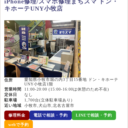
iPhone修理/スマホ修理まちスマ ドン・
キホーテUNY小牧店
愛知県小牧市堀の内3丁目15番地 ドン・キホーテ
住所
UNY小牧店1階
営業時間
11:00-20:00 (15:00-16:00は休憩のため不在)
定休日
なし
駐車場
1,700台(立体駐車場あり)
近い地域
小牧市,犬山市,北名古屋市
修理料金
電話で相談・予約
LINEで相談・予約
webで予約