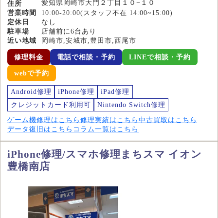
愛知県岡崎市大門２丁目１０−１０
住所
営業時間
10:00-20:00(スタッフ不在 14:00~15:00)
定休日
なし
駐車場
店舗前に6台あり
近い地域
岡崎市,安城市,豊田市,西尾市
修理料金
電話で相談・予約
LINEで相談・予約
webで予約
Android修理
iPhone修理
iPad修理
クレジットカード利用可
Nintendo Switch修理
ゲーム機修理はこちら
修理実績はこちら
中古買取はこちら
データ復旧はこちら
コラム一覧はこちら
iPhone修理/スマホ修理まちスマ イオン
豊橋南店