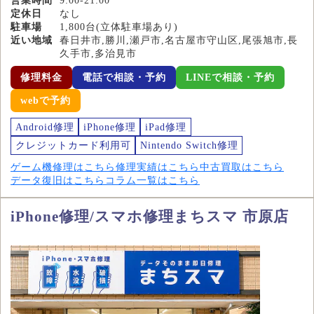
営業時間
9:00-21:00
定休日
なし
駐車場
1,800台(立体駐車場あり)
近い地域
春日井市,勝川,瀬戸市,名古屋市守山区,尾張旭市,長
久手市,多治見市
修理料金
電話で相談・予約
LINEで相談・予約
webで予約
Android修理
iPhone修理
iPad修理
クレジットカード利用可
Nintendo Switch修理
ゲーム機修理はこちら
修理実績はこちら
中古買取はこちら
データ復旧はこちら
コラム一覧はこちら
iPhone修理/スマホ修理まちスマ 市原店