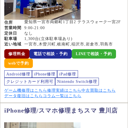
愛知県一宮市両郷町1丁目2 テラスウォーク一宮2F
住所
営業時間
9:00-21:00
定休日
なし
駐車場
1,300台(立体駐車場あり)
近い地域
一宮市,木曽川町,岐南町,稲沢市,岩倉市,羽島市
修理料金
電話で相談・予約
LINEで相談・予約
webで予約
Android修理
iPhone修理
iPad修理
クレジットカード利用可
Nintendo Switch修理
ゲーム機修理はこちら
修理実績はこちら
中古買取はこちら
データ復旧はこちら
コラム一覧はこちら
iPhone修理/スマホ修理まちスマ 豊川店