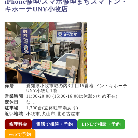
iPhone修理/スマホ修理まちスマ ドン・
キホーテUNY小牧店
愛知県小牧市堀の内3丁目15番地 ドン・キホーテ
住所
UNY小牧店1階
営業時間
11:00-20:00 (15:00-16:00は休憩のため不在)
定休日
なし
駐車場
1,700台(立体駐車場あり)
近い地域
小牧市,犬山市,北名古屋市
修理料金
電話で相談・予約
LINEで相談・予約
webで予約