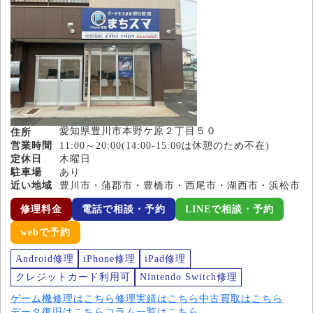
愛知県豊川市本野ケ原２丁目５０
住所
営業時間
11:00～20:00(14:00-15:00は休憩のため不在)
定休日
木曜日
駐車場
あり
近い地域
豊川市・蒲郡市・豊橋市・西尾市・湖西市・浜松市
修理料金
電話で相談・予約
LINEで相談・予約
webで予約
Android修理
iPhone修理
iPad修理
クレジットカード利用可
Nintendo Switch修理
ゲーム機修理はこちら
修理実績はこちら
中古買取はこちら
データ復旧はこちら
コラム一覧はこちら