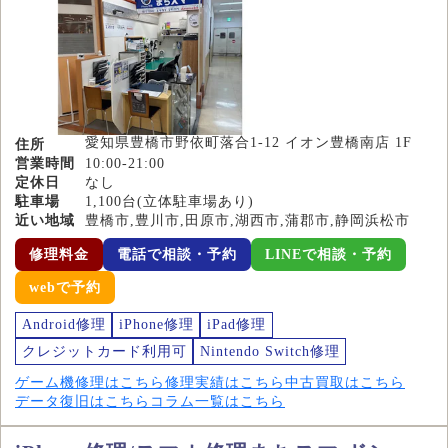
愛知県豊橋市野依町落合1-12 イオン豊橋南店 1F
住所
営業時間
10:00-21:00
定休日
なし
駐車場
1,100台(立体駐車場あり)
近い地域
豊橋市,豊川市,田原市,湖西市,蒲郡市,静岡浜松市
修理料金
電話で相談・予約
LINEで相談・予約
webで予約
Android修理
iPhone修理
iPad修理
クレジットカード利用可
Nintendo Switch修理
ゲーム機修理はこちら
修理実績はこちら
中古買取はこちら
データ復旧はこちら
コラム一覧はこちら