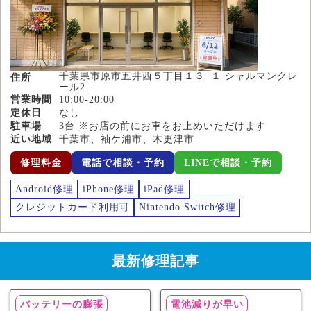
千葉県市原市五井西５丁目１３−１ シャルマンクレ
住所
ール2
営業時間
10:00-20:00
定休日
なし
駐車場
3台 ※お店の前にお車をお止めいただけます
近い地域
千葉市、袖ケ浦市、木更津市
修理料金
電話で相談・予約
LINEで相談・予約
Android修理
iPhone修理
iPad修理
クレジットカード利用可
Nintendo Switch修理
最新修理記事
バッテリーの膨張
電池減りが早い