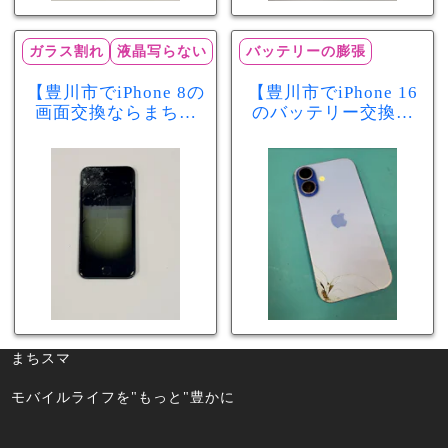
ガラス割れ
液晶写らない
バッテリーの膨張
【豊川市でiPhone 8の
【豊川市でiPhone 16
画面交換ならまちス
のバッテリー交換な
マ豊川店】画面割
らまちスマ豊川店】
れ・液晶不良も当日
少し膨張したバッテ
60分で修理可能！
リーも当日90分で安
心修理！
まちスマ
モバイルライフを"もっと"豊かに