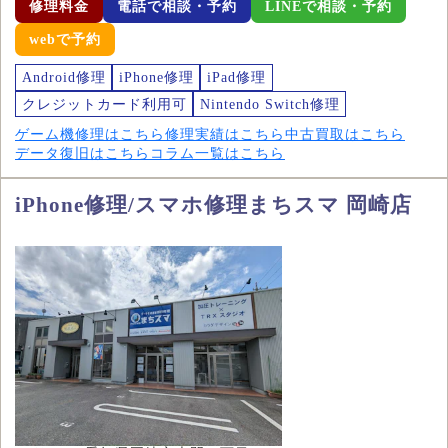
修理料金
電話で相談・予約
LINEで相談・予約
webで予約
Android修理
iPhone修理
iPad修理
クレジットカード利用可
Nintendo Switch修理
ゲーム機修理はこちら
修理実績はこちら
中古買取はこちら
データ復旧はこちら
コラム一覧はこちら
iPhone修理/スマホ修理まちスマ 岡崎店