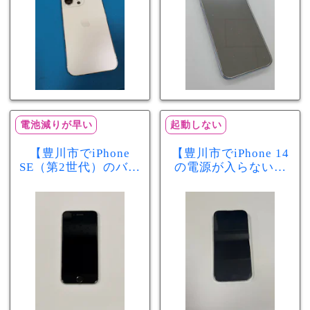
電池減りが早い
起動しない
【豊川市でiPhone
【豊川市でiPhone 14
SE（第2世代）のバッ
の電源が入らない修
テリー交換ならまち
理ならまちスマ豊川
スマ豊川店】電池の
店】バッテリー交換
減りが早い症状も当
で復旧するケースも
日60分で改善！
あります！