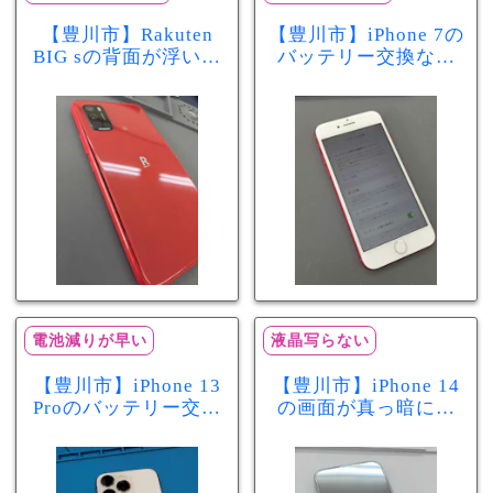
【豊川市】Rakuten
【豊川市】iPhone 7の
BIG sの背面が浮いて
バッテリー交換なら
きた…それはバッテ
まちスマ豊川店へ！
リー膨張のサインか
最大容量70％で電池
もしれません！バッ
の減りが早い症状も
テリー交換修理事例
当日60分で改善
電池減りが早い
液晶写らない
【豊川市】iPhone 13
【豊川市】iPhone 14
Proのバッテリー交換
の画面が真っ暗に…
を実施！電池の減り
画面交換で当日60分
が早い症状も当日90
修理！データそのま
分で改善
まで復旧しました