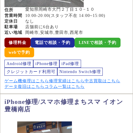
愛知県岡崎市大門２丁目１０−１０
住所
営業時間
10:00-20:00(スタッフ不在 14:00~15:00)
定休日
なし
駐車場
店舗前に6台あり
近い地域
岡崎市,安城市,豊田市,西尾市
修理料金
電話で相談・予約
LINEで相談・予約
webで予約
Android修理
iPhone修理
iPad修理
クレジットカード利用可
Nintendo Switch修理
ゲーム機修理はこちら
修理実績はこちら
中古買取はこちら
データ復旧はこちら
コラム一覧はこちら
iPhone修理/スマホ修理まちスマ イオン
豊橋南店