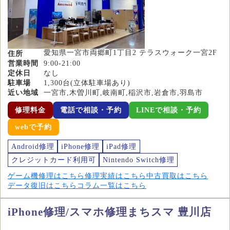
愛知県一宮市両郷町1丁目2 テラスウォーク一宮2F
住所
営業時間
9:00-21:00
定休日
なし
駐車場
1,300台(立体駐車場あり)
近い地域
一宮市,木曽川町,岐南町,稲沢市,岩倉市,羽島市
修理料金
電話で相談・予約
LINEで相談・予約
webで予約
Android修理
iPhone修理
iPad修理
クレジットカード利用可
Nintendo Switch修理
ゲーム機修理はこちら
修理実績はこちら
中古買取はこちら
データ復旧はこちら
コラム一覧はこちら
iPhone修理/スマホ修理まちスマ 豊川店