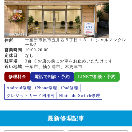
千葉県市原市五井西５丁目１３−１ シャルマンクレ
住所
ール2
営業時間
10:00-20:00
定休日
なし
駐車場
3台 ※お店の前にお車をお止めいただけます
近い地域
千葉市、袖ケ浦市、木更津市
修理料金
電話で相談・予約
LINEで相談・予約
Android修理
iPhone修理
iPad修理
クレジットカード利用可
Nintendo Switch修理
最新修理記事