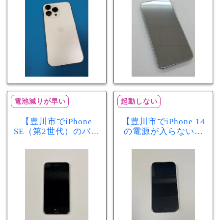
分で改善
まで復旧しました
電池減りが早い
起動しない
【豊川市でiPhone
【豊川市でiPhone 14
SE（第2世代）のバッ
の電源が入らない修
テリー交換ならまち
理ならまちスマ豊川
スマ豊川店】電池の
店】バッテリー交換
減りが早い症状も当
で復旧するケースも
日60分で改善！
あります！