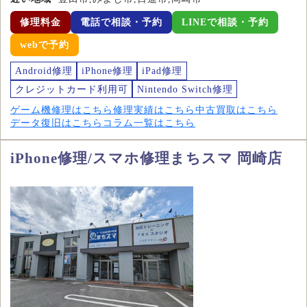
修理料金
電話で相談・予約
LINEで相談・予約
webで予約
Android修理
iPhone修理
iPad修理
クレジットカード利用可
Nintendo Switch修理
ゲーム機修理はこちら
修理実績はこちら
中古買取はこちら
データ復旧はこちら
コラム一覧はこちら
iPhone修理/スマホ修理まちスマ 岡崎店