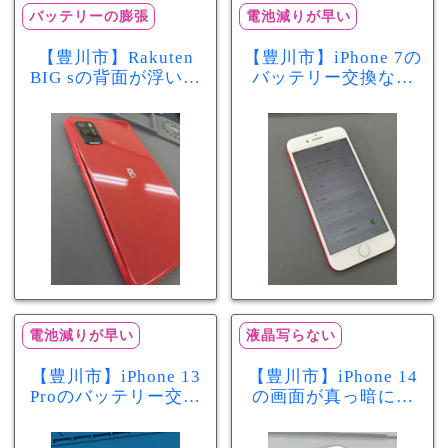
バッテリーの膨張
電池減りが早い
【豊川市】Rakuten
【豊川市】iPhone 7の
BIG sの背面が浮いて
バッテリー交換なら
きた…それはバッテ
まちスマ豊川店へ！
リー膨張のサインか
最大容量70％で電池
もしれません！バッ
の減りが早い症状も
テリー交換修理事例
当日60分で改善
電池減りが早い
液晶写らない
【豊川市】iPhone 13
【豊川市】iPhone 14
Proのバッテリー交換
の画面が真っ暗に…
を実施！電池の減り
画面交換で当日60分
が早い症状も当日90
修理！データそのま