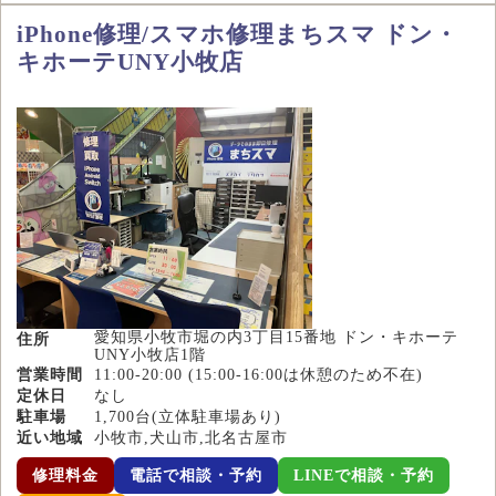
iPhone修理/スマホ修理まちスマ ドン・
キホーテUNY小牧店
愛知県小牧市堀の内3丁目15番地 ドン・キホーテ
住所
UNY小牧店1階
営業時間
11:00-20:00 (15:00-16:00は休憩のため不在)
定休日
なし
駐車場
1,700台(立体駐車場あり)
近い地域
小牧市,犬山市,北名古屋市
修理料金
電話で相談・予約
LINEで相談・予約