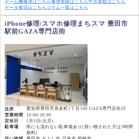
ゲーム機修理はこちら
修理実績はこちら
中古買取はこちら
データ復旧はこちら
コラム一覧はこちら
iPhone修理/スマホ修理まちスマ 豊田市
駅前GAZA専門店街
愛知県豊田市喜多町1丁目140 GAZA専門店街2F
住所
営業時間
10:00-20:00
定休日
1月1日(元旦)
駐車場
雨にも濡れない駐車場あり(買い物された方は3時間
無料)
近い地域
豊田市,みよし市,日進市,岡崎市