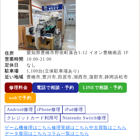
愛知県豊橋市野依町落合1-12 イオン豊橋南店 1F
住所
営業時間
10:00-21:00
定休日
なし
駐車場
1,100台(立体駐車場あり)
近い地域
豊橋市,豊川市,田原市,湖西市,蒲郡市,静岡浜松市
修理料金
電話で相談・予約
LINEで相談・予約
webで予約
Android修理
iPhone修理
iPad修理
クレジットカード利用可
Nintendo Switch修理
ゲーム機修理はこちら
修理実績はこちら
中古買取はこちら
データ復旧はこちら
コラム一覧はこちら