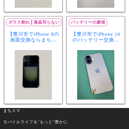
ガラス割れ
液晶写らない
バッテリーの膨張
【豊川市でiPhone 8の
【豊川市でiPhone 16
画面交換ならまちス
のバッテリー交換な
マ豊川店】画面割
らまちスマ豊川店】
れ・液晶不良も当日
少し膨張したバッテ
60分で修理可能！
リーも当日90分で安
心修理！
まちスマ
モバイルライフを"もっと"豊かに