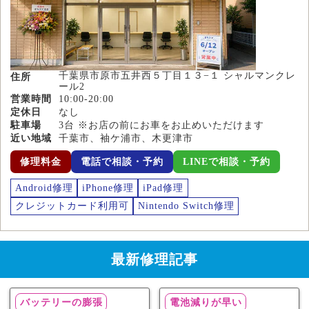
千葉県市原市五井西５丁目１３−１ シャルマンクレ
住所
ール2
営業時間
10:00-20:00
定休日
なし
駐車場
3台 ※お店の前にお車をお止めいただけます
近い地域
千葉市、袖ケ浦市、木更津市
修理料金
電話で相談・予約
LINEで相談・予約
Android修理
iPhone修理
iPad修理
クレジットカード利用可
Nintendo Switch修理
最新修理記事
バッテリーの膨張
電池減りが早い