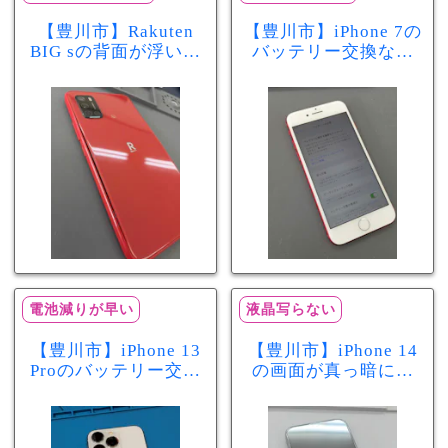
【豊川市】Rakuten
【豊川市】iPhone 7の
BIG sの背面が浮いて
バッテリー交換なら
きた…それはバッテ
まちスマ豊川店へ！
リー膨張のサインか
最大容量70％で電池
もしれません！バッ
の減りが早い症状も
テリー交換修理事例
当日60分で改善
電池減りが早い
液晶写らない
【豊川市】iPhone 13
【豊川市】iPhone 14
Proのバッテリー交換
の画面が真っ暗に…
を実施！電池の減り
画面交換で当日60分
が早い症状も当日90
修理！データそのま
分で改善
まで復旧しました