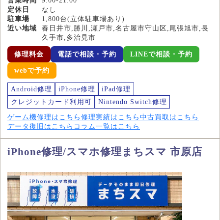
営業時間
9:00-21:00
定休日
なし
駐車場
1,800台(立体駐車場あり)
近い地域
春日井市,勝川,瀬戸市,名古屋市守山区,尾張旭市,長
久手市,多治見市
修理料金
電話で相談・予約
LINEで相談・予約
webで予約
Android修理
iPhone修理
iPad修理
クレジットカード利用可
Nintendo Switch修理
ゲーム機修理はこちら
修理実績はこちら
中古買取はこちら
データ復旧はこちら
コラム一覧はこちら
iPhone修理/スマホ修理まちスマ 市原店