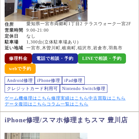
愛知県一宮市両郷町1丁目2 テラスウォーク一宮2F
住所
営業時間
9:00-21:00
定休日
なし
駐車場
1,300台(立体駐車場あり)
近い地域
一宮市,木曽川町,岐南町,稲沢市,岩倉市,羽島市
修理料金
電話で相談・予約
LINEで相談・予約
webで予約
Android修理
iPhone修理
iPad修理
クレジットカード利用可
Nintendo Switch修理
ゲーム機修理はこちら
修理実績はこちら
中古買取はこちら
データ復旧はこちら
コラム一覧はこちら
iPhone修理/スマホ修理まちスマ 豊川店