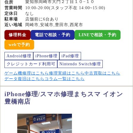
愛知県岡崎市大門２丁目１０−１０
住所
営業時間
10:00-20:00(スタッフ不在 14:00~15:00)
定休日
なし
駐車場
店舗前に6台あり
近い地域
岡崎市,安城市,豊田市,西尾市
修理料金
電話で相談・予約
LINEで相談・予約
webで予約
Android修理
iPhone修理
iPad修理
クレジットカード利用可
Nintendo Switch修理
ゲーム機修理はこちら
修理実績はこちら
中古買取はこちら
データ復旧はこちら
コラム一覧はこちら
iPhone修理/スマホ修理まちスマ イオン
豊橋南店