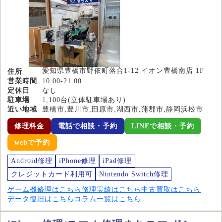
愛知県豊橋市野依町落合1-12 イオン豊橋南店 1F
住所
営業時間
10:00-21:00
定休日
なし
駐車場
1,100台(立体駐車場あり)
近い地域
豊橋市,豊川市,田原市,湖西市,蒲郡市,静岡浜松市
修理料金
電話で相談・予約
LINEで相談・予約
webで予約
Android修理
iPhone修理
iPad修理
クレジットカード利用可
Nintendo Switch修理
ゲーム機修理はこちら
修理実績はこちら
中古買取はこちら
データ復旧はこちら
コラム一覧はこちら