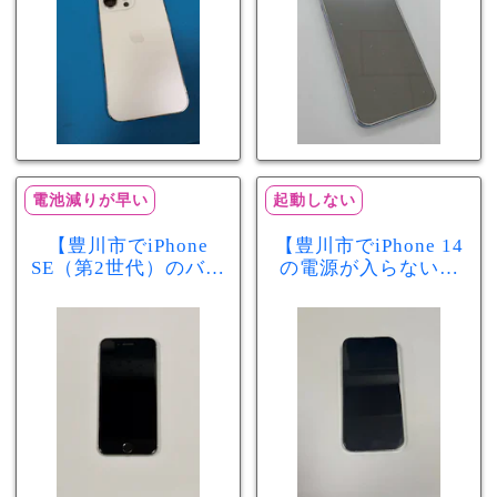
電池減りが早い
起動しない
【豊川市でiPhone
【豊川市でiPhone 14
SE（第2世代）のバッ
の電源が入らない修
テリー交換ならまち
理ならまちスマ豊川
スマ豊川店】電池の
店】バッテリー交換
減りが早い症状も当
で復旧するケースも
日60分で改善！
あります！