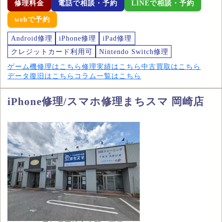
修理料金
電話で相談・予約
LINEで相談・予約
webで予約
Android修理
iPhone修理
iPad修理
クレジットカード利用可
Nintendo Switch修理
ゲーム機修理はこちら
修理実績はこちら
中古買取はこちら
データ復旧はこちら
コラム一覧はこちら
iPhone修理/スマホ修理まちスマ 岡崎店