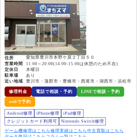
愛知県豊川市本野ケ原２丁目５０
住所
営業時間
11:00～20:00(14:00-15:00は休憩のため不在)
定休日
木曜日
駐車場
あり
近い地域
豊川市・蒲郡市・豊橋市・西尾市・湖西市・浜松市
修理料金
電話で相談・予約
LINEで相談・予約
webで予約
Android修理
iPhone修理
iPad修理
クレジットカード利用可
Nintendo Switch修理
ゲーム機修理はこちら
修理実績はこちら
中古買取はこちら
データ復旧はこちら
コラム一覧はこちら