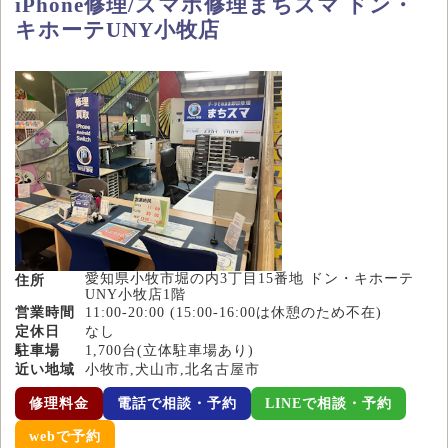
iPhone修理/スマホ修理まちスマ ドン・
キホーテUNY小牧店
愛知県小牧市堀の内3丁目15番地 ドン・キホーテ
住所
UNY小牧店1階
営業時間
11:00-20:00 (15:00-16:00は休憩のため不在)
定休日
なし
駐車場
1,700台(立体駐車場あり)
近い地域
小牧市,犬山市,北名古屋市
修理料金
電話で相談・予約
LINEで相談・予約
webで予約