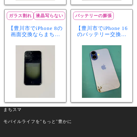
ガラス割れ
液晶写らない
バッテリーの膨張
【豊川市でiPhone 8の
【豊川市でiPhone 16
画面交換ならまちス
のバッテリー交換な
マ豊川店】画面割
らまちスマ豊川店】
れ・液晶不良も当日
少し膨張したバッテ
60分で修理可能！
リーも当日90分で安
心修理！
まちスマ
モバイルライフを"もっと"豊かに