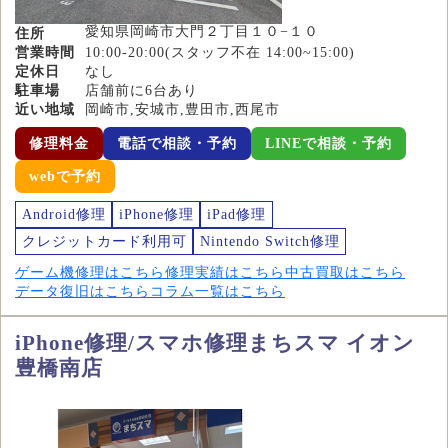
愛知県岡崎市大門２丁目１０−１０
住所
営業時間
10:00-20:00(スタッフ不在 14:00~15:00)
定休日
なし
駐車場
店舗前に6台あり
近い地域
岡崎市,安城市,豊田市,西尾市
修理料金
電話で相談・予約
LINEで相談・予約
webで予約
Android修理
iPhone修理
iPad修理
クレジットカード利用可
Nintendo Switch修理
ゲーム機修理はこちら
修理実績はこちら
中古買取はこちら
データ復旧はこちら
コラム一覧はこちら
iPhone修理/スマホ修理まちスマ イオン
豊橋南店