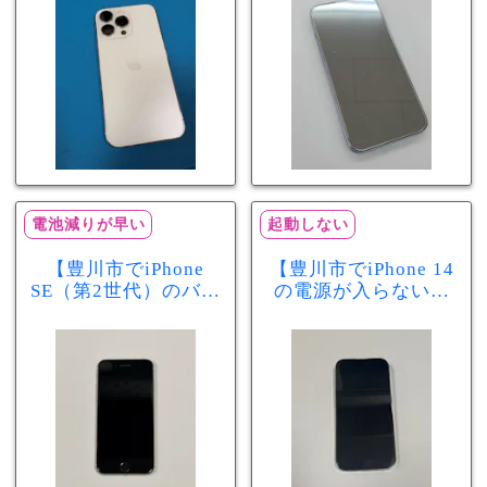
分で改善
まで復旧しました
電池減りが早い
起動しない
【豊川市でiPhone
【豊川市でiPhone 14
SE（第2世代）のバッ
の電源が入らない修
テリー交換ならまち
理ならまちスマ豊川
スマ豊川店】電池の
店】バッテリー交換
減りが早い症状も当
で復旧するケースも
日60分で改善！
あります！