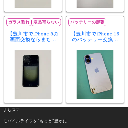
ガラス割れ
液晶写らない
バッテリーの膨張
【豊川市でiPhone 8の
【豊川市でiPhone 16
画面交換ならまちス
のバッテリー交換な
マ豊川店】画面割
らまちスマ豊川店】
れ・液晶不良も当日
少し膨張したバッテ
60分で修理可能！
リーも当日90分で安
心修理！
まちスマ
モバイルライフを"もっと"豊かに