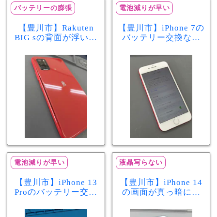
バッテリーの膨張
電池減りが早い
【豊川市】Rakuten
【豊川市】iPhone 7の
BIG sの背面が浮いて
バッテリー交換なら
きた…それはバッテ
まちスマ豊川店へ！
リー膨張のサインか
最大容量70％で電池
もしれません！バッ
の減りが早い症状も
テリー交換修理事例
当日60分で改善
電池減りが早い
液晶写らない
【豊川市】iPhone 13
【豊川市】iPhone 14
Proのバッテリー交換
の画面が真っ暗に…
を実施！電池の減り
画面交換で当日60分
が早い症状も当日90
修理！データそのま