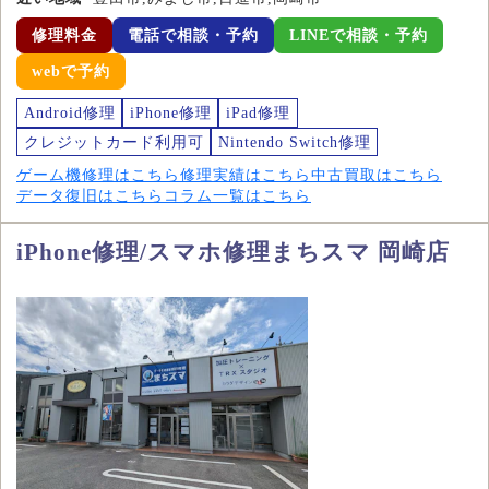
修理料金
電話で相談・予約
LINEで相談・予約
webで予約
Android修理
iPhone修理
iPad修理
クレジットカード利用可
Nintendo Switch修理
ゲーム機修理はこちら
修理実績はこちら
中古買取はこちら
データ復旧はこちら
コラム一覧はこちら
iPhone修理/スマホ修理まちスマ 岡崎店