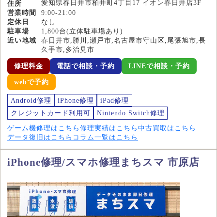
愛知県春日井市柏井町4丁目17 イオン春日井店3F
住所
営業時間
9:00-21:00
定休日
なし
駐車場
1,800台(立体駐車場あり)
近い地域
春日井市,勝川,瀬戸市,名古屋市守山区,尾張旭市,長
久手市,多治見市
修理料金
電話で相談・予約
LINEで相談・予約
webで予約
Android修理
iPhone修理
iPad修理
クレジットカード利用可
Nintendo Switch修理
ゲーム機修理はこちら
修理実績はこちら
中古買取はこちら
データ復旧はこちら
コラム一覧はこちら
iPhone修理/スマホ修理まちスマ 市原店