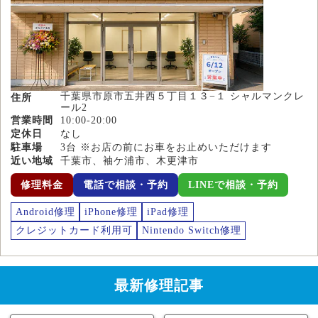
千葉県市原市五井西５丁目１３−１ シャルマンクレ
住所
ール2
営業時間
10:00-20:00
定休日
なし
駐車場
3台 ※お店の前にお車をお止めいただけます
近い地域
千葉市、袖ケ浦市、木更津市
修理料金
電話で相談・予約
LINEで相談・予約
Android修理
iPhone修理
iPad修理
クレジットカード利用可
Nintendo Switch修理
最新修理記事