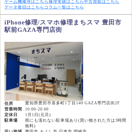
ゲーム機修理はこちら
修理実績はこちら
中古買取はこちら
データ復旧はこちら
コラム一覧はこちら
iPhone修理/スマホ修理まちスマ 豊田市
駅前GAZA専門店街
愛知県豊田市喜多町1丁目140 GAZA専門店街2F
住所
営業時間
10:00-20:00
定休日
1月1日(元旦)
駐車場
雨にも濡れない駐車場あり(買い物された方は3時間
無料)
近い地域
豊田市,みよし市,日進市,岡崎市