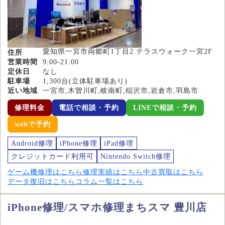
愛知県一宮市両郷町1丁目2 テラスウォーク一宮2F
住所
営業時間
9:00-21:00
定休日
なし
駐車場
1,300台(立体駐車場あり)
近い地域
一宮市,木曽川町,岐南町,稲沢市,岩倉市,羽島市
修理料金
電話で相談・予約
LINEで相談・予約
webで予約
Android修理
iPhone修理
iPad修理
クレジットカード利用可
Nintendo Switch修理
ゲーム機修理はこちら
修理実績はこちら
中古買取はこちら
データ復旧はこちら
コラム一覧はこちら
iPhone修理/スマホ修理まちスマ 豊川店