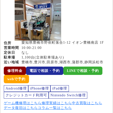
愛知県豊橋市野依町落合1-12 イオン豊橋南店 1F
住所
営業時間
10:00-21:00
定休日
なし
駐車場
1,100台(立体駐車場あり)
近い地域
豊橋市,豊川市,田原市,湖西市,蒲郡市,静岡浜松市
修理料金
電話で相談・予約
LINEで相談・予約
webで予約
Android修理
iPhone修理
iPad修理
クレジットカード利用可
Nintendo Switch修理
ゲーム機修理はこちら
修理実績はこちら
中古買取はこちら
データ復旧はこちら
コラム一覧はこちら