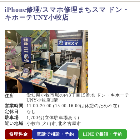
iPhone修理/スマホ修理まちスマ ドン・
キホーテUNY小牧店
愛知県小牧市堀の内3丁目15番地 ドン・キホーテ
住所
UNY小牧店1階
営業時間
11:00-20:00 (15:00-16:00は休憩のため不在)
定休日
なし
駐車場
1,700台(立体駐車場あり)
近い地域
小牧市,犬山市,北名古屋市
修理料金
電話で相談・予約
LINEで相談・予約