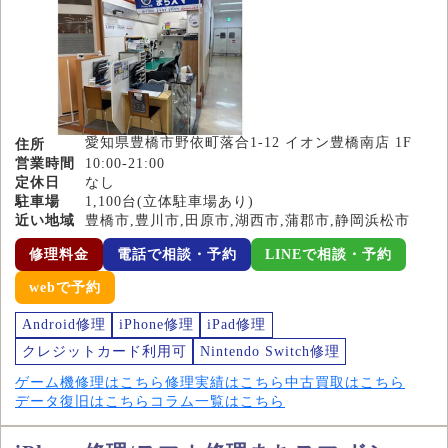
愛知県豊橋市野依町落合1-12 イオン豊橋南店 1F
住所
営業時間
10:00-21:00
定休日
なし
駐車場
1,100台(立体駐車場あり)
近い地域
豊橋市,豊川市,田原市,湖西市,蒲郡市,静岡浜松市
修理料金
電話で相談・予約
LINEで相談・予約
webで予約
Android修理
iPhone修理
iPad修理
クレジットカード利用可
Nintendo Switch修理
ゲーム機修理はこちら
修理実績はこちら
中古買取はこちら
データ復旧はこちら
コラム一覧はこちら