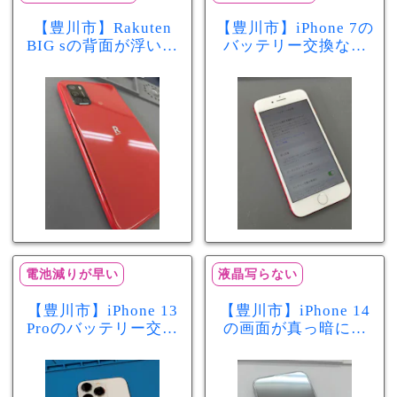
【豊川市】Rakuten
【豊川市】iPhone 7の
BIG sの背面が浮いて
バッテリー交換なら
きた…それはバッテ
まちスマ豊川店へ！
リー膨張のサインか
最大容量70％で電池
もしれません！バッ
の減りが早い症状も
テリー交換修理事例
当日60分で改善
電池減りが早い
液晶写らない
【豊川市】iPhone 13
【豊川市】iPhone 14
Proのバッテリー交換
の画面が真っ暗に…
を実施！電池の減り
画面交換で当日60分
が早い症状も当日90
修理！データそのま
分で改善
まで復旧しました