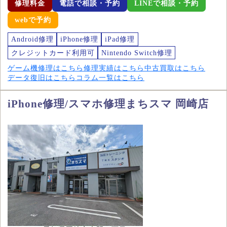
修理料金
電話で相談・予約
LINEで相談・予約
webで予約
Android修理
iPhone修理
iPad修理
クレジットカード利用可
Nintendo Switch修理
ゲーム機修理はこちら
修理実績はこちら
中古買取はこちら
データ復旧はこちら
コラム一覧はこちら
iPhone修理/スマホ修理まちスマ 岡崎店