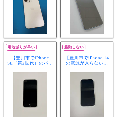
電池減りが早い
起動しない
【豊川市でiPhone
【豊川市でiPhone 14
SE（第2世代）のバッ
の電源が入らない修
テリー交換ならまち
理ならまちスマ豊川
スマ豊川店】電池の
店】バッテリー交換
減りが早い症状も当
で復旧するケースも
日60分で改善！
あります！