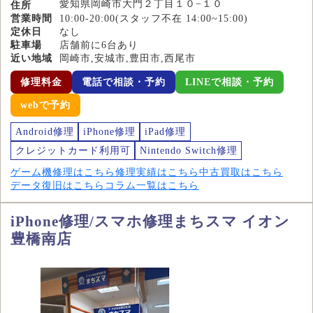
愛知県岡崎市大門２丁目１０−１０
住所
営業時間
10:00-20:00(スタッフ不在 14:00~15:00)
定休日
なし
駐車場
店舗前に6台あり
近い地域
岡崎市,安城市,豊田市,西尾市
修理料金
電話で相談・予約
LINEで相談・予約
webで予約
Android修理
iPhone修理
iPad修理
クレジットカード利用可
Nintendo Switch修理
ゲーム機修理はこちら
修理実績はこちら
中古買取はこちら
データ復旧はこちら
コラム一覧はこちら
iPhone修理/スマホ修理まちスマ イオン
豊橋南店