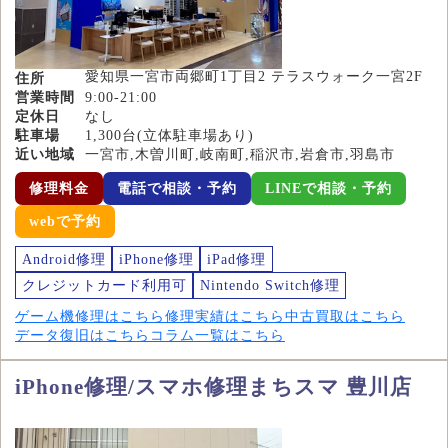
愛知県一宮市両郷町1丁目2 テラスウォーク一宮2F
住所
営業時間
9:00-21:00
定休日
なし
駐車場
1,300台(立体駐車場あり)
近い地域
一宮市,木曽川町,岐南町,稲沢市,岩倉市,羽島市
修理料金
電話で相談・予約
LINEで相談・予約
webで予約
Android修理
iPhone修理
iPad修理
クレジットカード利用可
Nintendo Switch修理
ゲーム機修理はこちら
修理実績はこちら
中古買取はこちら
データ復旧はこちら
コラム一覧はこちら
iPhone修理/スマホ修理まちスマ 豊川店