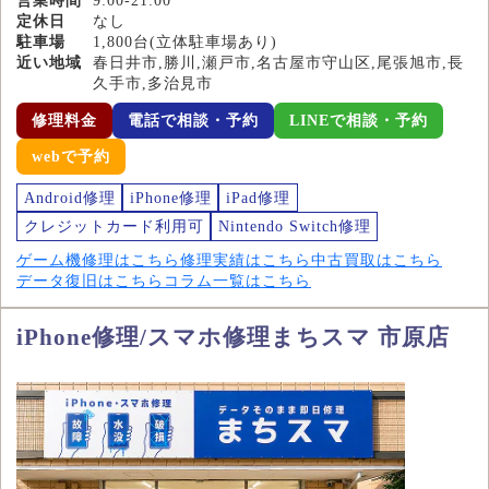
営業時間
9:00-21:00
定休日
なし
駐車場
1,800台(立体駐車場あり)
近い地域
春日井市,勝川,瀬戸市,名古屋市守山区,尾張旭市,長
久手市,多治見市
修理料金
電話で相談・予約
LINEで相談・予約
webで予約
Android修理
iPhone修理
iPad修理
クレジットカード利用可
Nintendo Switch修理
ゲーム機修理はこちら
修理実績はこちら
中古買取はこちら
データ復旧はこちら
コラム一覧はこちら
iPhone修理/スマホ修理まちスマ 市原店