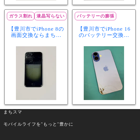
ガラス割れ
液晶写らない
バッテリーの膨張
【豊川市でiPhone 8の
【豊川市でiPhone 16
画面交換ならまちス
のバッテリー交換な
マ豊川店】画面割
らまちスマ豊川店】
れ・液晶不良も当日
少し膨張したバッテ
60分で修理可能！
リーも当日90分で安
心修理！
まちスマ
モバイルライフを"もっと"豊かに