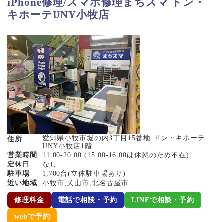
iPhone修理/スマホ修理まちスマ ドン・
キホーテUNY小牧店
愛知県小牧市堀の内3丁目15番地 ドン・キホーテ
住所
UNY小牧店1階
営業時間
11:00-20:00 (15:00-16:00は休憩のため不在)
定休日
なし
駐車場
1,700台(立体駐車場あり)
近い地域
小牧市,犬山市,北名古屋市
修理料金
電話で相談・予約
LINEで相談・予約
webで予約