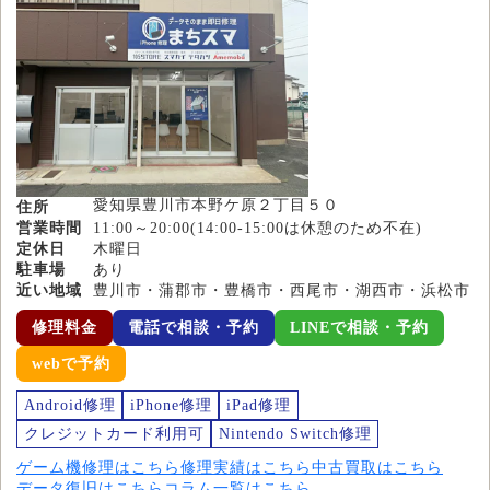
愛知県豊川市本野ケ原２丁目５０
住所
営業時間
11:00～20:00(14:00-15:00は休憩のため不在)
定休日
木曜日
駐車場
あり
近い地域
豊川市・蒲郡市・豊橋市・西尾市・湖西市・浜松市
修理料金
電話で相談・予約
LINEで相談・予約
webで予約
Android修理
iPhone修理
iPad修理
クレジットカード利用可
Nintendo Switch修理
ゲーム機修理はこちら
修理実績はこちら
中古買取はこちら
データ復旧はこちら
コラム一覧はこちら