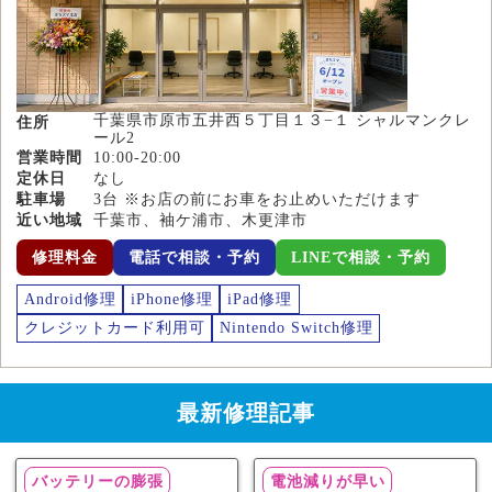
千葉県市原市五井西５丁目１３−１ シャルマンクレ
住所
ール2
営業時間
10:00-20:00
定休日
なし
駐車場
3台 ※お店の前にお車をお止めいただけます
近い地域
千葉市、袖ケ浦市、木更津市
修理料金
電話で相談・予約
LINEで相談・予約
Android修理
iPhone修理
iPad修理
クレジットカード利用可
Nintendo Switch修理
最新修理記事
バッテリーの膨張
電池減りが早い