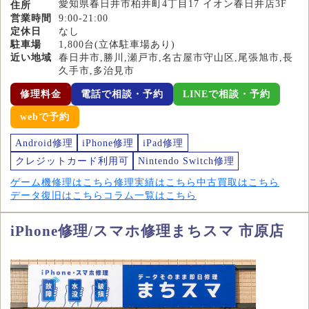
愛知県春日井市柏井町4丁目17 イオン春日井店3F
住所
営業時間
9:00-21:00
定休日
なし
駐車場
1,800台(立体駐車場あり)
近い地域
春日井市,勝川,瀬戸市,名古屋市守山区,尾張旭市,長
久手市,多治見市
修理料金
電話で相談・予約
LINEで相談・予約
webで予約
Android修理
iPhone修理
iPad修理
クレジットカード利用可
Nintendo Switch修理
ゲーム機修理はこちら
修理実績はこちら
中古買取はこちら
データ復旧はこちら
コラム一覧はこちら
iPhone修理/スマホ修理まちスマ 市原店