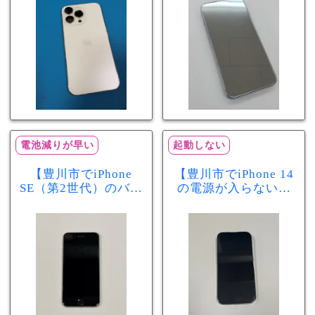
分で改善
まで復旧しました
電池減りが早い
起動しない
【豊川市でiPhone
【豊川市でiPhone 14
SE（第2世代）のバッ
の電源が入らない修
テリー交換ならまち
理ならまちスマ豊川
スマ豊川店】電池の
店】バッテリー交換
減りが早い症状も当
で復旧するケースも
日60分で改善！
あります！