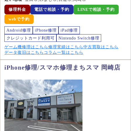
修理料金
電話で相談・予約
LINEで相談・予約
webで予約
Android修理
iPhone修理
iPad修理
クレジットカード利用可
Nintendo Switch修理
ゲーム機修理はこちら
修理実績はこちら
中古買取はこちら
データ復旧はこちら
コラム一覧はこちら
iPhone修理/スマホ修理まちスマ 岡崎店