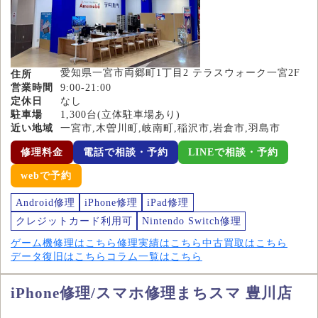
愛知県一宮市両郷町1丁目2 テラスウォーク一宮2F
住所
営業時間
9:00-21:00
定休日
なし
駐車場
1,300台(立体駐車場あり)
近い地域
一宮市,木曽川町,岐南町,稲沢市,岩倉市,羽島市
修理料金
電話で相談・予約
LINEで相談・予約
webで予約
Android修理
iPhone修理
iPad修理
クレジットカード利用可
Nintendo Switch修理
ゲーム機修理はこちら
修理実績はこちら
中古買取はこちら
データ復旧はこちら
コラム一覧はこちら
iPhone修理/スマホ修理まちスマ 豊川店