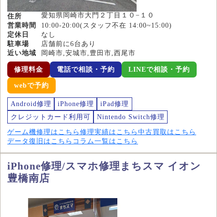
愛知県岡崎市大門２丁目１０−１０
住所
営業時間
10:00-20:00(スタッフ不在 14:00~15:00)
定休日
なし
駐車場
店舗前に6台あり
近い地域
岡崎市,安城市,豊田市,西尾市
修理料金
電話で相談・予約
LINEで相談・予約
webで予約
Android修理
iPhone修理
iPad修理
クレジットカード利用可
Nintendo Switch修理
ゲーム機修理はこちら
修理実績はこちら
中古買取はこちら
データ復旧はこちら
コラム一覧はこちら
iPhone修理/スマホ修理まちスマ イオン
豊橋南店