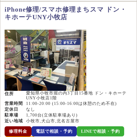
iPhone修理/スマホ修理まちスマ ドン・
キホーテUNY小牧店
愛知県小牧市堀の内3丁目15番地 ドン・キホーテ
住所
UNY小牧店1階
営業時間
11:00-20:00 (15:00-16:00は休憩のため不在)
定休日
なし
駐車場
1,700台(立体駐車場あり)
近い地域
小牧市,犬山市,北名古屋市
修理料金
電話で相談・予約
LINEで相談・予約