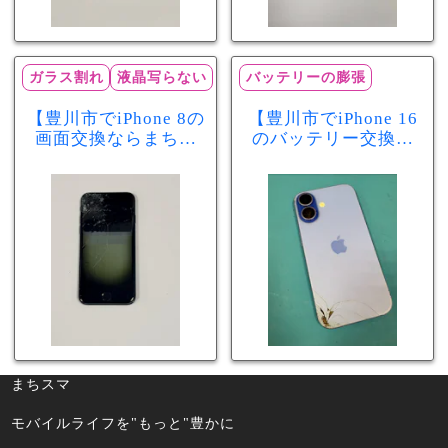
ガラス割れ
液晶写らない
バッテリーの膨張
【豊川市でiPhone 8の
【豊川市でiPhone 16
画面交換ならまちス
のバッテリー交換な
マ豊川店】画面割
らまちスマ豊川店】
れ・液晶不良も当日
少し膨張したバッテ
60分で修理可能！
リーも当日90分で安
心修理！
まちスマ
モバイルライフを"もっと"豊かに