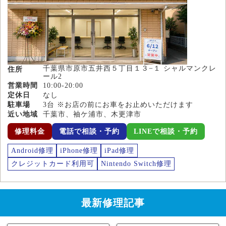
千葉県市原市五井西５丁目１３−１ シャルマンクレ
住所
ール2
営業時間
10:00-20:00
定休日
なし
駐車場
3台 ※お店の前にお車をお止めいただけます
近い地域
千葉市、袖ケ浦市、木更津市
修理料金
電話で相談・予約
LINEで相談・予約
Android修理
iPhone修理
iPad修理
クレジットカード利用可
Nintendo Switch修理
最新修理記事