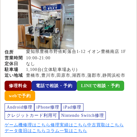
愛知県豊橋市野依町落合1-12 イオン豊橋南店 1F
住所
営業時間
10:00-21:00
定休日
なし
駐車場
1,100台(立体駐車場あり)
近い地域
豊橋市,豊川市,田原市,湖西市,蒲郡市,静岡浜松市
修理料金
電話で相談・予約
LINEで相談・予約
webで予約
Android修理
iPhone修理
iPad修理
クレジットカード利用可
Nintendo Switch修理
ゲーム機修理はこちら
修理実績はこちら
中古買取はこちら
データ復旧はこちら
コラム一覧はこちら