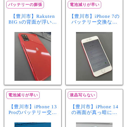
バッテリーの膨張
電池減りが早い
【豊川市】Rakuten
【豊川市】iPhone 7の
BIG sの背面が浮いて
バッテリー交換なら
きた…それはバッテ
まちスマ豊川店へ！
リー膨張のサインか
最大容量70％で電池
もしれません！バッ
の減りが早い症状も
テリー交換修理事例
当日60分で改善
電池減りが早い
液晶写らない
【豊川市】iPhone 13
【豊川市】iPhone 14
Proのバッテリー交換
の画面が真っ暗に…
を実施！電池の減り
画面交換で当日60分
が早い症状も当日90
修理！データそのま