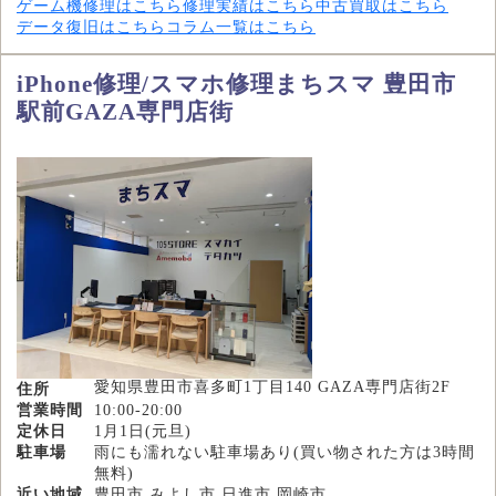
ゲーム機修理はこちら
修理実績はこちら
中古買取はこちら
データ復旧はこちら
コラム一覧はこちら
iPhone修理/スマホ修理まちスマ 豊田市
駅前GAZA専門店街
愛知県豊田市喜多町1丁目140 GAZA専門店街2F
住所
営業時間
10:00-20:00
定休日
1月1日(元旦)
駐車場
雨にも濡れない駐車場あり(買い物された方は3時間
無料)
近い地域
豊田市,みよし市,日進市,岡崎市