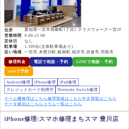
愛知県一宮市両郷町1丁目2 テラスウォーク一宮2F
住所
営業時間
9:00-21:00
定休日
なし
駐車場
1,300台(立体駐車場あり)
近い地域
一宮市,木曽川町,岐南町,稲沢市,岩倉市,羽島市
修理料金
電話で相談・予約
LINEで相談・予約
webで予約
Android修理
iPhone修理
iPad修理
クレジットカード利用可
Nintendo Switch修理
ゲーム機修理はこちら
修理実績はこちら
中古買取はこちら
データ復旧はこちら
コラム一覧はこちら
iPhone修理/スマホ修理まちスマ 豊川店