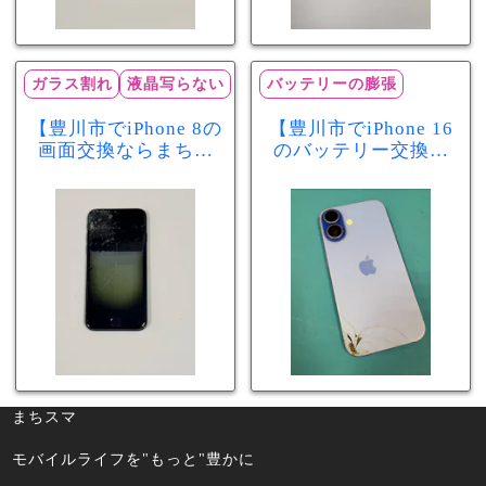
ガラス割れ
液晶写らない
バッテリーの膨張
【豊川市でiPhone 8の
【豊川市でiPhone 16
画面交換ならまちス
のバッテリー交換な
マ豊川店】画面割
らまちスマ豊川店】
れ・液晶不良も当日
少し膨張したバッテ
60分で修理可能！
リーも当日90分で安
心修理！
まちスマ
モバイルライフを"もっと"豊かに