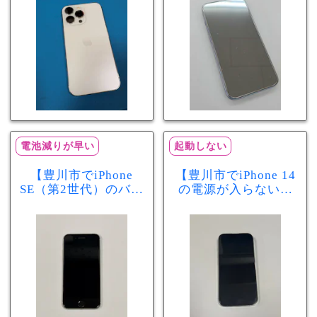
分で改善
まで復旧しました
電池減りが早い
起動しない
【豊川市でiPhone
【豊川市でiPhone 14
SE（第2世代）のバッ
の電源が入らない修
テリー交換ならまち
理ならまちスマ豊川
スマ豊川店】電池の
店】バッテリー交換
減りが早い症状も当
で復旧するケースも
日60分で改善！
あります！