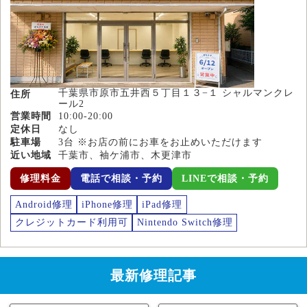
千葉県市原市五井西５丁目１３−１ シャルマンクレ
住所
ール2
営業時間
10:00-20:00
定休日
なし
駐車場
3台 ※お店の前にお車をお止めいただけます
近い地域
千葉市、袖ケ浦市、木更津市
修理料金
電話で相談・予約
LINEで相談・予約
Android修理
iPhone修理
iPad修理
クレジットカード利用可
Nintendo Switch修理
最新修理記事