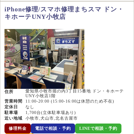
iPhone修理/スマホ修理まちスマ ドン・
キホーテUNY小牧店
愛知県小牧市堀の内3丁目15番地 ドン・キホーテ
住所
UNY小牧店1階
営業時間
11:00-20:00 (15:00-16:00は休憩のため不在)
定休日
なし
駐車場
1,700台(立体駐車場あり)
近い地域
小牧市,犬山市,北名古屋市
修理料金
電話で相談・予約
LINEで相談・予約