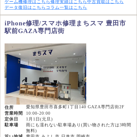
ゲーム機修理はこちら
修理実績はこちら
中古買取はこちら
データ復旧はこちら
コラム一覧はこちら
iPhone修理/スマホ修理まちスマ 豊田市
駅前GAZA専門店街
愛知県豊田市喜多町1丁目140 GAZA専門店街2F
住所
営業時間
10:00-20:00
定休日
1月1日(元旦)
駐車場
雨にも濡れない駐車場あり(買い物された方は3時間
無料)
近い地域
豊田市,みよし市,日進市,岡崎市