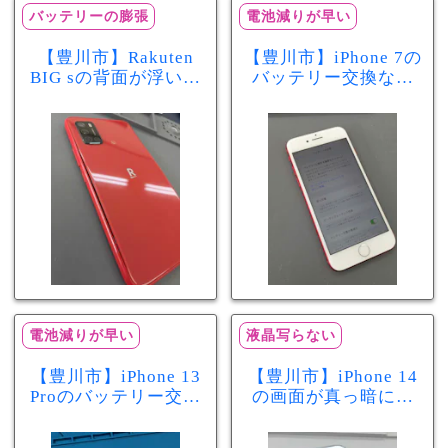
バッテリーの膨張
電池減りが早い
【豊川市】Rakuten
【豊川市】iPhone 7の
BIG sの背面が浮いて
バッテリー交換なら
きた…それはバッテ
まちスマ豊川店へ！
リー膨張のサインか
最大容量70％で電池
もしれません！バッ
の減りが早い症状も
テリー交換修理事例
当日60分で改善
電池減りが早い
液晶写らない
【豊川市】iPhone 13
【豊川市】iPhone 14
Proのバッテリー交換
の画面が真っ暗に…
を実施！電池の減り
画面交換で当日60分
が早い症状も当日90
修理！データそのま