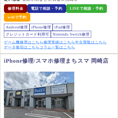
修理料金
電話で相談・予約
LINEで相談・予約
webで予約
Android修理
iPhone修理
iPad修理
クレジットカード利用可
Nintendo Switch修理
ゲーム機修理はこちら
修理実績はこちら
中古買取はこちら
データ復旧はこちら
コラム一覧はこちら
iPhone修理/スマホ修理まちスマ 岡崎店