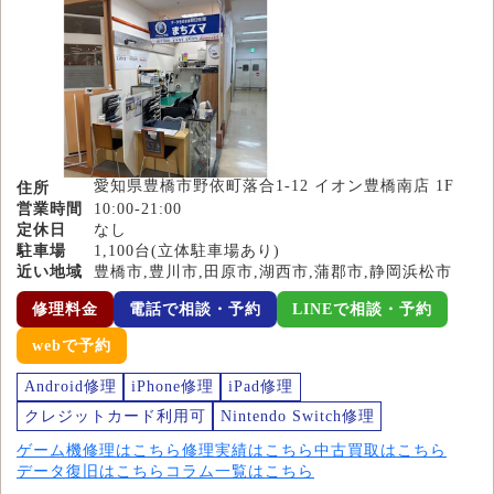
愛知県豊橋市野依町落合1-12 イオン豊橋南店 1F
住所
営業時間
10:00-21:00
定休日
なし
駐車場
1,100台(立体駐車場あり)
近い地域
豊橋市,豊川市,田原市,湖西市,蒲郡市,静岡浜松市
修理料金
電話で相談・予約
LINEで相談・予約
webで予約
Android修理
iPhone修理
iPad修理
クレジットカード利用可
Nintendo Switch修理
ゲーム機修理はこちら
修理実績はこちら
中古買取はこちら
データ復旧はこちら
コラム一覧はこちら