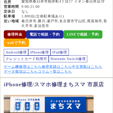
愛知県春日井市柏井町4丁目17 イオン春日井店3F
住所
営業時間
9:00-21:00
定休日
なし
駐車場
1,800台(立体駐車場あり)
近い地域
春日井市,勝川,瀬戸市,名古屋市守山区,尾張旭市,長
久手市,多治見市
修理料金
電話で相談・予約
LINEで相談・予約
webで予約
Android修理
iPhone修理
iPad修理
クレジットカード利用可
Nintendo Switch修理
ゲーム機修理はこちら
修理実績はこちら
中古買取はこちら
データ復旧はこちら
コラム一覧はこちら
iPhone修理/スマホ修理まちスマ 市原店