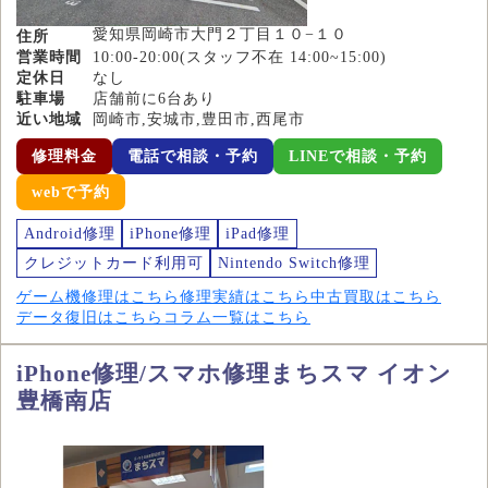
愛知県岡崎市大門２丁目１０−１０
住所
営業時間
10:00-20:00(スタッフ不在 14:00~15:00)
定休日
なし
駐車場
店舗前に6台あり
近い地域
岡崎市,安城市,豊田市,西尾市
修理料金
電話で相談・予約
LINEで相談・予約
webで予約
Android修理
iPhone修理
iPad修理
クレジットカード利用可
Nintendo Switch修理
ゲーム機修理はこちら
修理実績はこちら
中古買取はこちら
データ復旧はこちら
コラム一覧はこちら
iPhone修理/スマホ修理まちスマ イオン
豊橋南店