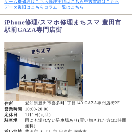
ゲーム機修理はこちら
修理実績はこちら
中古買取はこちら
データ復旧はこちら
コラム一覧はこちら
iPhone修理/スマホ修理まちスマ 豊田市
駅前GAZA専門店街
愛知県豊田市喜多町1丁目140 GAZA専門店街2F
住所
営業時間
10:00-20:00
定休日
1月1日(元旦)
駐車場
雨にも濡れない駐車場あり(買い物された方は3時間
無料)
近い地域
豊田市,みよし市,日進市,岡崎市