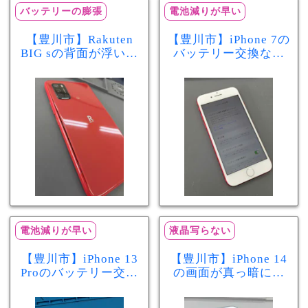
バッテリーの膨張
電池減りが早い
【豊川市】Rakuten
【豊川市】iPhone 7の
BIG sの背面が浮いて
バッテリー交換なら
きた…それはバッテ
まちスマ豊川店へ！
リー膨張のサインか
最大容量70％で電池
もしれません！バッ
の減りが早い症状も
テリー交換修理事例
当日60分で改善
電池減りが早い
液晶写らない
【豊川市】iPhone 13
【豊川市】iPhone 14
Proのバッテリー交換
の画面が真っ暗に…
を実施！電池の減り
画面交換で当日60分
が早い症状も当日90
修理！データそのま