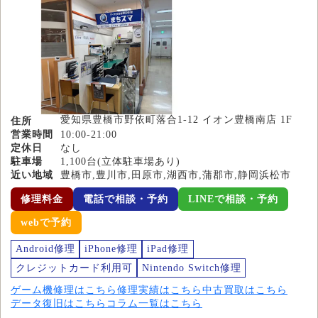
愛知県豊橋市野依町落合1-12 イオン豊橋南店 1F
住所
営業時間
10:00-21:00
定休日
なし
駐車場
1,100台(立体駐車場あり)
近い地域
豊橋市,豊川市,田原市,湖西市,蒲郡市,静岡浜松市
修理料金
電話で相談・予約
LINEで相談・予約
webで予約
Android修理
iPhone修理
iPad修理
クレジットカード利用可
Nintendo Switch修理
ゲーム機修理はこちら
修理実績はこちら
中古買取はこちら
データ復旧はこちら
コラム一覧はこちら