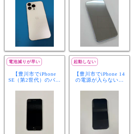
分で改善
まで復旧しました
電池減りが早い
起動しない
【豊川市でiPhone
【豊川市でiPhone 14
SE（第2世代）のバッ
の電源が入らない修
テリー交換ならまち
理ならまちスマ豊川
スマ豊川店】電池の
店】バッテリー交換
減りが早い症状も当
で復旧するケースも
日60分で改善！
あります！