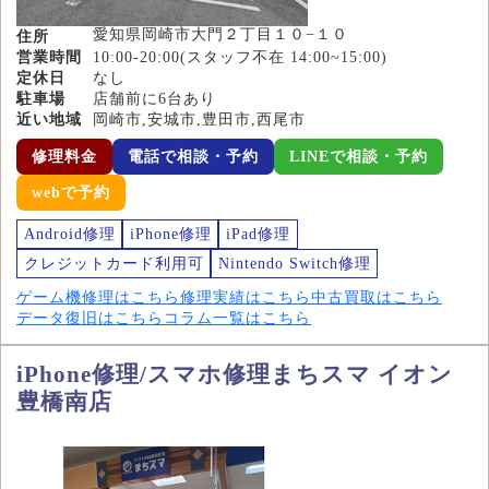
愛知県岡崎市大門２丁目１０−１０
住所
営業時間
10:00-20:00(スタッフ不在 14:00~15:00)
定休日
なし
駐車場
店舗前に6台あり
近い地域
岡崎市,安城市,豊田市,西尾市
修理料金
電話で相談・予約
LINEで相談・予約
webで予約
Android修理
iPhone修理
iPad修理
クレジットカード利用可
Nintendo Switch修理
ゲーム機修理はこちら
修理実績はこちら
中古買取はこちら
データ復旧はこちら
コラム一覧はこちら
iPhone修理/スマホ修理まちスマ イオン
豊橋南店