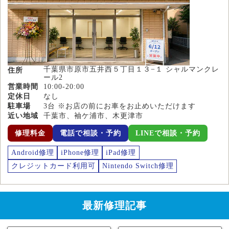
千葉県市原市五井西５丁目１３−１ シャルマンクレ
住所
ール2
営業時間
10:00-20:00
定休日
なし
駐車場
3台 ※お店の前にお車をお止めいただけます
近い地域
千葉市、袖ケ浦市、木更津市
修理料金
電話で相談・予約
LINEで相談・予約
Android修理
iPhone修理
iPad修理
クレジットカード利用可
Nintendo Switch修理
最新修理記事