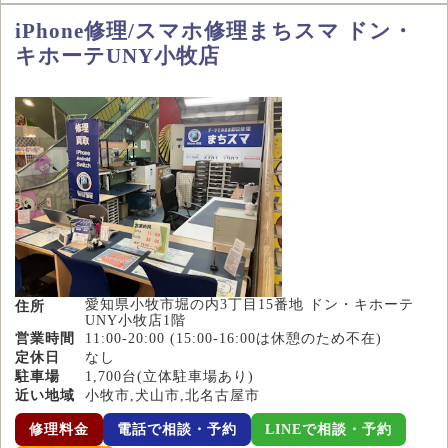
iPhone修理/スマホ修理まちスマ ドン・
キホーテUNY小牧店
愛知県小牧市堀の内3丁目15番地 ドン・キホーテ
住所
UNY小牧店1階
営業時間
11:00-20:00 (15:00-16:00は休憩のため不在)
定休日
なし
駐車場
1,700台(立体駐車場あり)
近い地域
小牧市,犬山市,北名古屋市
修理料金
電話で相談・予約
LINEで相談・予約