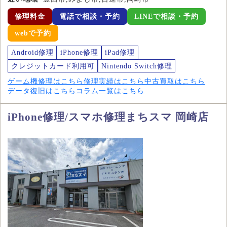
修理料金
電話で相談・予約
LINEで相談・予約
webで予約
Android修理
iPhone修理
iPad修理
クレジットカード利用可
Nintendo Switch修理
ゲーム機修理はこちら
修理実績はこちら
中古買取はこちら
データ復旧はこちら
コラム一覧はこちら
iPhone修理/スマホ修理まちスマ 岡崎店