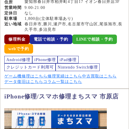
愛知県春日井市柏井町4丁目17 イオン春日井店3F
住所
営業時間
9:00-21:00
定休日
なし
駐車場
1,800台(立体駐車場あり)
近い地域
春日井市,勝川,瀬戸市,名古屋市守山区,尾張旭市,長
久手市,多治見市
修理料金
電話で相談・予約
LINEで相談・予約
webで予約
Android修理
iPhone修理
iPad修理
クレジットカード利用可
Nintendo Switch修理
ゲーム機修理はこちら
修理実績はこちら
中古買取はこちら
データ復旧はこちら
コラム一覧はこちら
iPhone修理/スマホ修理まちスマ 市原店