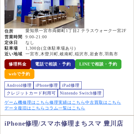
愛知県一宮市両郷町1丁目2 テラスウォーク一宮2F
住所
営業時間
9:00-21:00
定休日
なし
駐車場
1,300台(立体駐車場あり)
近い地域
一宮市,木曽川町,岐南町,稲沢市,岩倉市,羽島市
修理料金
電話で相談・予約
LINEで相談・予約
webで予約
Android修理
iPhone修理
iPad修理
クレジットカード利用可
Nintendo Switch修理
ゲーム機修理はこちら
修理実績はこちら
中古買取はこちら
データ復旧はこちら
コラム一覧はこちら
iPhone修理/スマホ修理まちスマ 豊川店