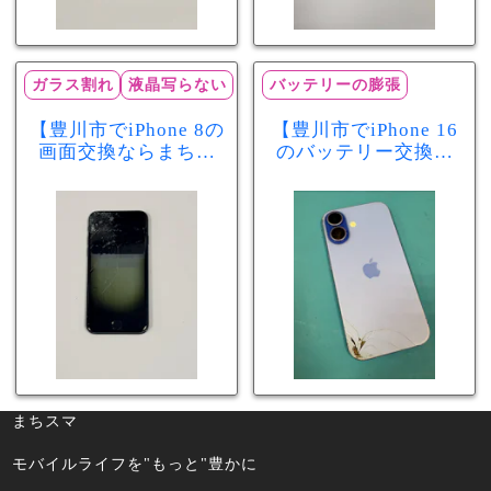
ガラス割れ
液晶写らない
バッテリーの膨張
【豊川市でiPhone 8の
【豊川市でiPhone 16
画面交換ならまちス
のバッテリー交換な
マ豊川店】画面割
らまちスマ豊川店】
れ・液晶不良も当日
少し膨張したバッテ
60分で修理可能！
リーも当日90分で安
心修理！
まちスマ
モバイルライフを"もっと"豊かに