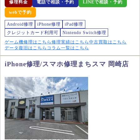
修理料金
電話で相談・予約
LINEで相談・予約
webで予約
Android修理
iPhone修理
iPad修理
クレジットカード利用可
Nintendo Switch修理
ゲーム機修理はこちら
修理実績はこちら
中古買取はこちら
データ復旧はこちら
コラム一覧はこちら
iPhone修理/スマホ修理まちスマ 岡崎店