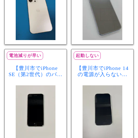
電池減りが早い
起動しない
【豊川市でiPhone
【豊川市でiPhone 14
SE（第2世代）のバッ
の電源が入らない修
テリー交換ならまち
理ならまちスマ豊川
スマ豊川店】電池の
店】バッテリー交換
減りが早い症状も当
で復旧するケースも
日60分で改善！
あります！