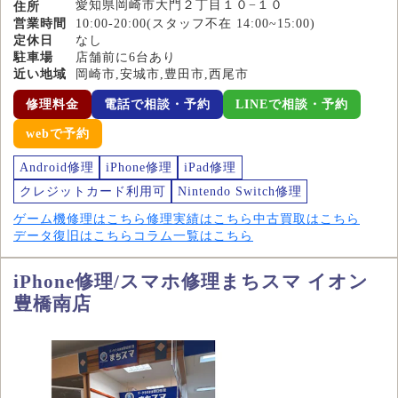
愛知県岡崎市大門２丁目１０−１０
住所
営業時間
10:00-20:00(スタッフ不在 14:00~15:00)
定休日
なし
駐車場
店舗前に6台あり
近い地域
岡崎市,安城市,豊田市,西尾市
修理料金
電話で相談・予約
LINEで相談・予約
webで予約
Android修理
iPhone修理
iPad修理
クレジットカード利用可
Nintendo Switch修理
ゲーム機修理はこちら
修理実績はこちら
中古買取はこちら
データ復旧はこちら
コラム一覧はこちら
iPhone修理/スマホ修理まちスマ イオン
豊橋南店