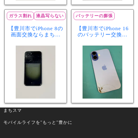
ガラス割れ
液晶写らない
バッテリーの膨張
【豊川市でiPhone 8の
【豊川市でiPhone 16
画面交換ならまちス
のバッテリー交換な
マ豊川店】画面割
らまちスマ豊川店】
れ・液晶不良も当日
少し膨張したバッテ
60分で修理可能！
リーも当日90分で安
心修理！
まちスマ
モバイルライフを"もっと"豊かに