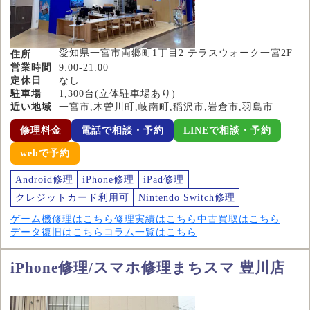
愛知県一宮市両郷町1丁目2 テラスウォーク一宮2F
住所
営業時間
9:00-21:00
定休日
なし
駐車場
1,300台(立体駐車場あり)
近い地域
一宮市,木曽川町,岐南町,稲沢市,岩倉市,羽島市
修理料金
電話で相談・予約
LINEで相談・予約
webで予約
Android修理
iPhone修理
iPad修理
クレジットカード利用可
Nintendo Switch修理
ゲーム機修理はこちら
修理実績はこちら
中古買取はこちら
データ復旧はこちら
コラム一覧はこちら
iPhone修理/スマホ修理まちスマ 豊川店