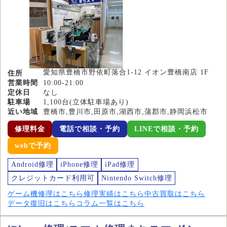
愛知県豊橋市野依町落合1-12 イオン豊橋南店 1F
住所
営業時間
10:00-21:00
定休日
なし
駐車場
1,100台(立体駐車場あり)
近い地域
豊橋市,豊川市,田原市,湖西市,蒲郡市,静岡浜松市
修理料金
電話で相談・予約
LINEで相談・予約
webで予約
Android修理
iPhone修理
iPad修理
クレジットカード利用可
Nintendo Switch修理
ゲーム機修理はこちら
修理実績はこちら
中古買取はこちら
データ復旧はこちら
コラム一覧はこちら