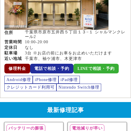
千葉県市原市五井西５丁目１３−１ シャルマンクレ
住所
ール2
営業時間
10:00-20:00
定休日
なし
駐車場
3台 ※お店の前にお車をお止めいただけます
近い地域
千葉市、袖ケ浦市、木更津市
修理料金
電話で相談・予約
LINEで相談・予約
Android修理
iPhone修理
iPad修理
クレジットカード利用可
Nintendo Switch修理
最新修理記事
バッテリーの膨張
電池減りが早い