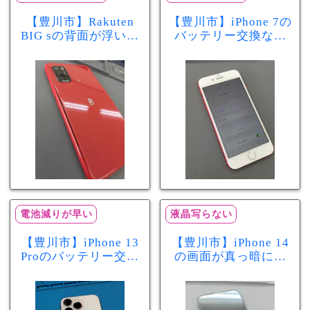
【豊川市】Rakuten
【豊川市】iPhone 7の
BIG sの背面が浮いて
バッテリー交換なら
きた…それはバッテ
まちスマ豊川店へ！
リー膨張のサインか
最大容量70％で電池
もしれません！バッ
の減りが早い症状も
テリー交換修理事例
当日60分で改善
電池減りが早い
液晶写らない
【豊川市】iPhone 13
【豊川市】iPhone 14
Proのバッテリー交換
の画面が真っ暗に…
を実施！電池の減り
画面交換で当日60分
が早い症状も当日90
修理！データそのま
分で改善
まで復旧しました