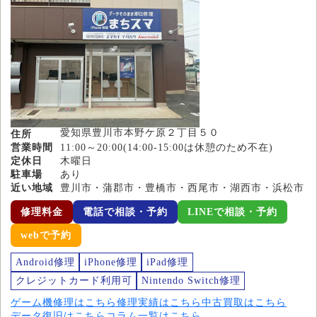
愛知県豊川市本野ケ原２丁目５０
住所
営業時間
11:00～20:00(14:00-15:00は休憩のため不在)
定休日
木曜日
駐車場
あり
近い地域
豊川市・蒲郡市・豊橋市・西尾市・湖西市・浜松市
修理料金
電話で相談・予約
LINEで相談・予約
webで予約
Android修理
iPhone修理
iPad修理
クレジットカード利用可
Nintendo Switch修理
ゲーム機修理はこちら
修理実績はこちら
中古買取はこちら
データ復旧はこちら
コラム一覧はこちら