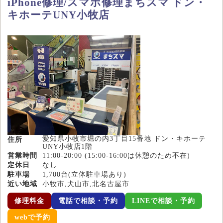
iPhone修理/スマホ修理まちスマ ドン・
キホーテUNY小牧店
愛知県小牧市堀の内3丁目15番地 ドン・キホーテ
住所
UNY小牧店1階
営業時間
11:00-20:00 (15:00-16:00は休憩のため不在)
定休日
なし
駐車場
1,700台(立体駐車場あり)
近い地域
小牧市,犬山市,北名古屋市
修理料金
電話で相談・予約
LINEで相談・予約
webで予約