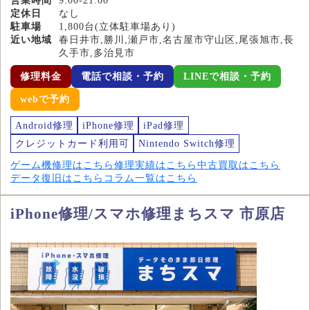
営業時間
9:00-21:00
定休日
なし
駐車場
1,800台(立体駐車場あり)
近い地域
春日井市,勝川,瀬戸市,名古屋市守山区,尾張旭市,長
久手市,多治見市
修理料金
電話で相談・予約
LINEで相談・予約
webで予約
Android修理
iPhone修理
iPad修理
クレジットカード利用可
Nintendo Switch修理
ゲーム機修理はこちら
修理実績はこちら
中古買取はこちら
データ復旧はこちら
コラム一覧はこちら
iPhone修理/スマホ修理まちスマ 市原店